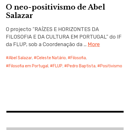
menu
O neo-positivismo de Abel
Salazar
O projecto “RAÍZES E HORIZONTES DA
FILOSOFIA E DA CULTURA EM PORTUGAL” do IF
expan
child
menu
da FLUP, sob a Coordenação da …
More
Abel Salazar
,
Celeste Natário
,
Filosofia
,
Filosofia em Portugal
,
FLUP
,
Pedro Baptista
,
Positivismo
expan
child
menu
expan
child
menu
expan
child
menu