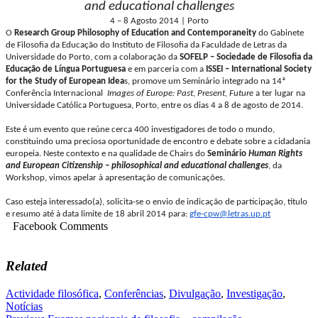
and educational challenges
4 – 8 Agosto 2014
| Porto
O
Research Group Philosophy of Education and Contemporaneity
do Gabinete
de Filosofia da Educação do Instituto de Filosofia da Faculdade de Letras da
Universidade do Porto, com a colaboração da
SOFELP – Sociedade de Filosofia da
Educação de Língua Portuguesa
e em parceria com a
ISSEI – International Society
for the Study of European Idea
s, promove um Seminário integrado na 14ª
Conferência Internacional
Images of Europe: Past, Present, Future
a ter lugar na
Universidade Católica Portuguesa, Porto, entre os dias 4 a 8 de agosto de 2014.
Este é um evento que reúne cerca 400 investigadores de todo o mundo,
constituindo uma preciosa oportunidade de encontro e debate sobre a cidadania
europeia. Neste contexto e na qualidade de Chairs do
Seminário
Human Rights
and European Citizenship – philosophical and educational challenges
, da
Workshop, vimos apelar à apresentação de comunicações.
Caso esteja interessado(a), solicita-se o envio de indicação de participação, título
e resumo até à data limite de 18 abril 2014 para:
gfe-cpw@letras.up.pt
Facebook Comments
Related
Actividade filosófica
,
Conferências
,
Divulgação
,
Investigação
,
Notícias