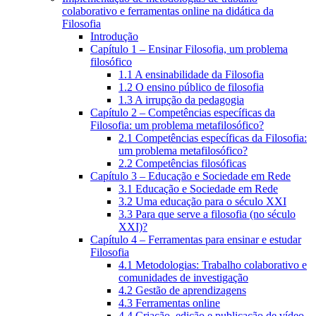
colaborativo e ferramentas online na didática da
Filosofia
Introdução
Capítulo 1 – Ensinar Filosofia, um problema
filosófico
1.1 A ensinabilidade da Filosofia
1.2 O ensino público de filosofia
1.3 A irrupção da pedagogia
Capítulo 2 – Competências específicas da
Filosofia: um problema metafilosófico?
2.1 Competências específicas da Filosofia:
um problema metafilosófico?
2.2 Competências filosóficas
Capítulo 3 – Educação e Sociedade em Rede
3.1 Educação e Sociedade em Rede
3.2 Uma educação para o século XXI
3.3 Para que serve a filosofia (no século
XXI)?
Capítulo 4 – Ferramentas para ensinar e estudar
Filosofia
4.1 Metodologias: Trabalho colaborativo e
comunidades de investigação
4.2 Gestão de aprendizagens
4.3 Ferramentas online
4.4 Criação, edição e publicação de vídeo