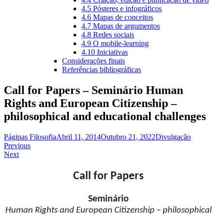
4.5 Pósteres e infográficos
4.6 Mapas de conceitos
4.7 Mapas de argumentos
4.8 Redes sociais
4.9 O mobile-learning
4.10 Iniciativas
Considerações finais
Referências bibliográficas
Call for Papers – Seminário Human
Rights and European Citizenship –
philosophical and educational challenges
Páginas Filosofia
Abril 11, 2014
Outubro 21, 2022
Divulgação
Navegação
Previous
Next
de
artigos
Call for Papers
Seminário
Human Rights and European Citizenship – philosophical