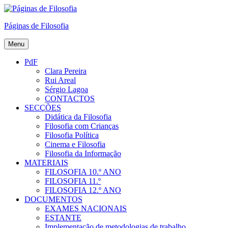
Skip
to
Páginas de Filosofia
content
Menu
PdF
Clara Pereira
Rui Areal
Sérgio Lagoa
CONTACTOS
SECÇÕES
Didática da Filosofia
Filosofia com Crianças
Filosofia Política
Cinema e Filosofia
Filosofia da Informação
MATERIAIS
FILOSOFIA 10.º ANO
FILOSOFIA 11.º
FILOSOFIA 12.º ANO
DOCUMENTOS
EXAMES NACIONAIS
ESTANTE
Implementação de metodologias de trabalho