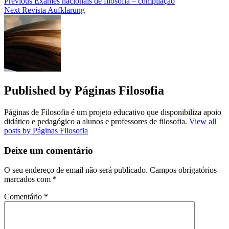
Navegação
Previous
Exames nacionais de filosofia – compilação
Next
Revista Aufklarung
de
artigos
Published by
Páginas Filosofia
Páginas de Filosofia é um projeto educativo que disponibiliza apoio
didático e pedagógico a alunos e professores de filosofia.
View all
posts by Páginas Filosofia
Deixe um comentário
O seu endereço de email não será publicado.
Campos obrigatórios
marcados com
*
Comentário
*