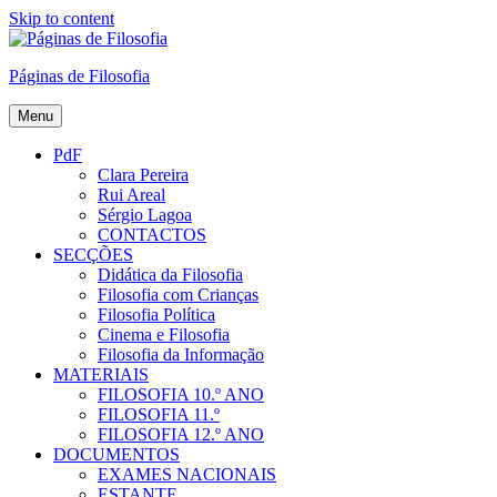
Skip to content
Páginas de Filosofia
Menu
PdF
Clara Pereira
Rui Areal
Sérgio Lagoa
CONTACTOS
SECÇÕES
Didática da Filosofia
Filosofia com Crianças
Filosofia Política
Cinema e Filosofia
Filosofia da Informação
MATERIAIS
FILOSOFIA 10.º ANO
FILOSOFIA 11.º
FILOSOFIA 12.º ANO
DOCUMENTOS
EXAMES NACIONAIS
ESTANTE