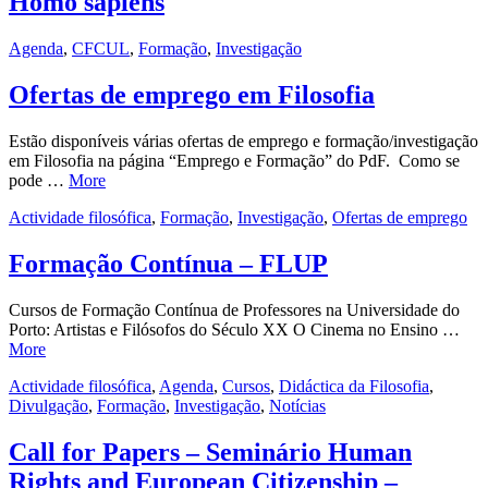
Homo sapiens
Agenda
,
CFCUL
,
Formação
,
Investigação
Ofertas de emprego em Filosofia
Estão disponíveis várias ofertas de emprego e formação/investigação
em Filosofia na página “Emprego e Formação” do PdF. Como se
pode …
More
Actividade filosófica
,
Formação
,
Investigação
,
Ofertas de emprego
Formação Contínua – FLUP
Cursos de Formação Contínua de Professores na Universidade do
Porto: Artistas e Filósofos do Século XX O Cinema no Ensino …
More
Actividade filosófica
,
Agenda
,
Cursos
,
Didáctica da Filosofia
,
Divulgação
,
Formação
,
Investigação
,
Notícias
Call for Papers – Seminário Human
Rights and European Citizenship –