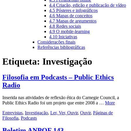
4.4 Criação, edição e publicação de vídeo
4.5 Pósteres e infográficos
4.6 Mapas de conceitos
4.7 Mapas de argumentos
4.8 Redes sociais
4.9 O mobile-learning
4.10 Iniciativas
Considerações finais
Referências bibliográficas
Etiqueta:
Investigação
Filosofia em Podcasts – Public Ethics
Radio
Inserida nas atividades de reflexão ética do Carnegie Council, a
Public Ethics Radio foi um projeto que entre 2008 a …
More
Entrevistas
,
Investigação
,
Ler, Ver, Ouvir
,
Ouvir
,
Páginas de
Filosofia
,
Podcasts
Boletim ANPOF 143