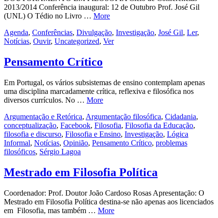
2013/2014 Conferência inaugural: 12 de Outubro Prof. José Gil
(UNL) O Tédio no Livro …
More
Agenda
,
Conferências
,
Divulgação
,
Investigação
,
José Gil
,
Ler
,
Notícias
,
Ouvir
,
Uncategorized
,
Ver
Pensamento Crítico
Em Portugal, os vários subsistemas de ensino contemplam apenas
uma disciplina marcadamente crítica, reflexiva e filosófica nos
diversos currículos. No …
More
Argumentação e Retórica
,
Argumentação filosófica
,
Cidadania
,
conceptualização
,
Facebook
,
Filosofia
,
Filosofia da Educação
,
filosofia e discurso
,
Filosofia e Ensino
,
Investigação
,
Lógica
Informal
,
Notícias
,
Opinião
,
Pensamento Crítico
,
problemas
filosóficos
,
Sérgio Lagoa
Mestrado em Filosofia Política
Coordenador: Prof. Doutor João Cardoso Rosas Apresentação: O
Mestrado em Filosofia Política destina-se não apenas aos licenciados
em Filosofia, mas também …
More