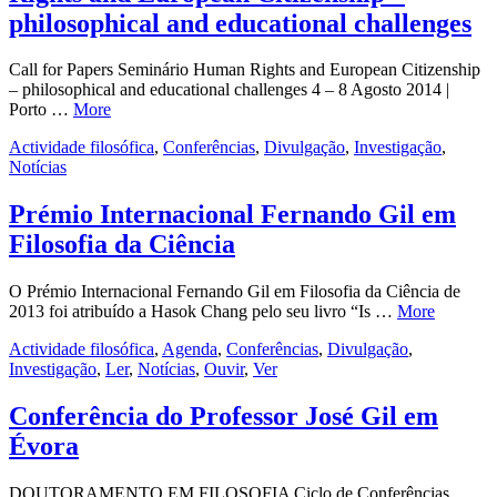
philosophical and educational challenges
Call for Papers Seminário Human Rights and European Citizenship
– philosophical and educational challenges 4 – 8 Agosto 2014 |
Porto …
More
Actividade filosófica
,
Conferências
,
Divulgação
,
Investigação
,
Notícias
Prémio Internacional Fernando Gil em
Filosofia da Ciência
O Prémio Internacional Fernando Gil em Filosofia da Ciência de
2013 foi atribuído a Hasok Chang pelo seu livro “Is …
More
Actividade filosófica
,
Agenda
,
Conferências
,
Divulgação
,
Investigação
,
Ler
,
Notícias
,
Ouvir
,
Ver
Conferência do Professor José Gil em
Évora
DOUTORAMENTO EM FILOSOFIA Ciclo de Conferências