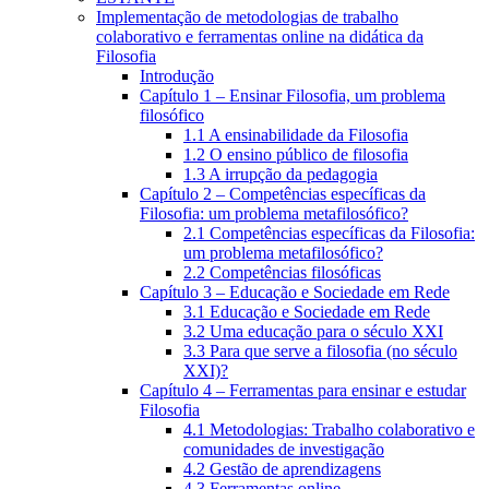
Implementação de metodologias de trabalho
colaborativo e ferramentas online na didática da
Filosofia
Introdução
Capítulo 1 – Ensinar Filosofia, um problema
filosófico
1.1 A ensinabilidade da Filosofia
1.2 O ensino público de filosofia
1.3 A irrupção da pedagogia
Capítulo 2 – Competências específicas da
Filosofia: um problema metafilosófico?
2.1 Competências específicas da Filosofia:
um problema metafilosófico?
2.2 Competências filosóficas
Capítulo 3 – Educação e Sociedade em Rede
3.1 Educação e Sociedade em Rede
3.2 Uma educação para o século XXI
3.3 Para que serve a filosofia (no século
XXI)?
Capítulo 4 – Ferramentas para ensinar e estudar
Filosofia
4.1 Metodologias: Trabalho colaborativo e
comunidades de investigação
4.2 Gestão de aprendizagens
4.3 Ferramentas online