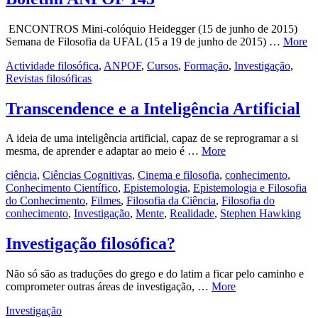
ENCONTROS Mini-colóquio Heidegger (15 de junho de 2015)
Semana de Filosofia da UFAL (15 a 19 de junho de 2015) …
More
Actividade filosófica
,
ANPOF
,
Cursos
,
Formação
,
Investigação
,
Revistas filosóficas
Transcendence e a Inteligência Artificial
A ideia de uma inteligência artificial, capaz de se reprogramar a si
mesma, de aprender e adaptar ao meio é …
More
ciência
,
Ciências Cognitivas
,
Cinema e filosofia
,
conhecimento
,
Conhecimento Científico
,
Epistemologia
,
Epistemologia e Filosofia
do Conhecimento
,
Filmes
,
Filosofia da Ciência
,
Filosofia do
conhecimento
,
Investigação
,
Mente
,
Realidade
,
Stephen Hawking
Investigação filosófica?
Não só são as traduções do grego e do latim a ficar pelo caminho e
comprometer outras áreas de investigação, …
More
Investigação