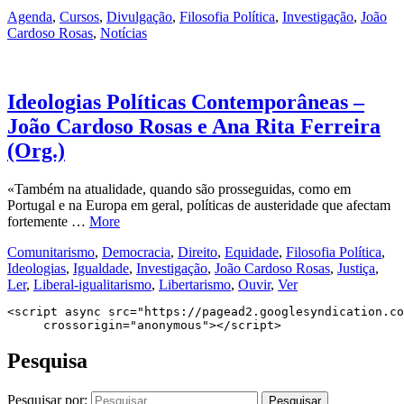
Agenda
,
Cursos
,
Divulgação
,
Filosofia Política
,
Investigação
,
João
Cardoso Rosas
,
Notícias
Ideologias Políticas Contemporâneas –
João Cardoso Rosas e Ana Rita Ferreira
(Org.)
«Também na atualidade, quando são prosseguidas, como em
Portugal e na Europa em geral, políticas de austeridade que afectam
fortemente …
More
Comunitarismo
,
Democracia
,
Direito
,
Equidade
,
Filosofia Política
,
Ideologias
,
Igualdade
,
Investigação
,
João Cardoso Rosas
,
Justiça
,
Ler
,
Liberal-igualitarismo
,
Libertarismo
,
Ouvir
,
Ver
<script async src="https://pagead2.googlesyndication.co
     crossorigin="anonymous"></script>
Pesquisa
Pesquisar por: