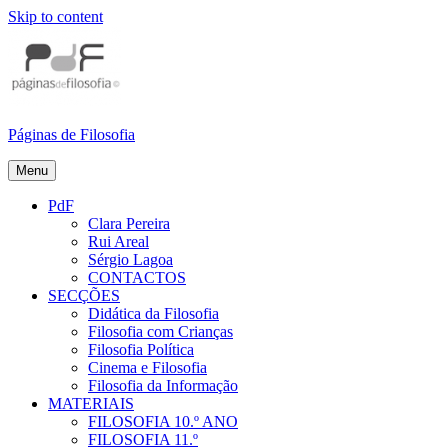
Skip to content
Páginas de Filosofia
Menu
PdF
Clara Pereira
Rui Areal
Sérgio Lagoa
CONTACTOS
SECÇÕES
Didática da Filosofia
Filosofia com Crianças
Filosofia Política
Cinema e Filosofia
Filosofia da Informação
MATERIAIS
FILOSOFIA 10.º ANO
FILOSOFIA 11.º