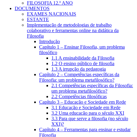
FILOSOFIA 12.º ANO
DOCUMENTOS
EXAMES NACIONAIS
ESTANTE
Implementação de metodologias de trabalho
colaborativo e ferramentas online na didática da
Filosofia
Introdução
Capítulo 1 – Ensinar Filosofia, um problema
filosófico
1.1 A ensinabilidade da Filosofia
1.2 O ensino público de filosofia
1.3 A irrupção da pedagogia
Capítulo 2 – Competências específicas da
Filosofia: um problema metafilosófico?
2.1 Competências específicas da Filosofia:
um problema metafilosófico?
2.2 Competências filosóficas
Capítulo 3 – Educação e Sociedade em Rede
3.1 Educação e Sociedade em Rede
3.2 Uma educação para o século XXI
3.3 Para que serve a filosofia (no século
XXI)?
Capítulo 4 – Ferramentas para ensinar e estudar
Filosofia