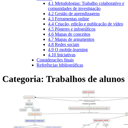
4.1 Metodologias: Trabalho colaborativo e
comunidades de investigação
4.2 Gestão de aprendizagens
4.3 Ferramentas online
4.4 Criação, edição e publicação de vídeo
4.5 Pósteres e infográficos
4.6 Mapas de conceitos
4.7 Mapas de argumentos
4.8 Redes sociais
4.9 O mobile-learning
4.10 Iniciativas
Considerações finais
Referências bibliográficas
Categoria:
Trabalhos de alunos