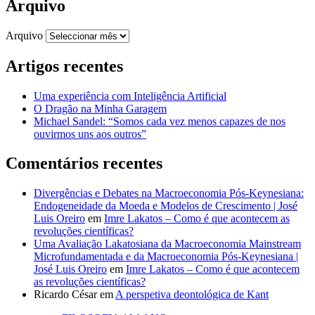
Arquivo
Arquivo
Artigos recentes
Uma experiência com Inteligência Artificial
O Dragão na Minha Garagem
Michael Sandel: “Somos cada vez menos capazes de nos
ouvirmos uns aos outros”
Comentários recentes
Divergências e Debates na Macroeconomia Pós-Keynesiana:
Endogeneidade da Moeda e Modelos de Crescimento | José
Luis Oreiro
em
Imre Lakatos – Como é que acontecem as
revoluções científicas?
Uma Avaliação Lakatosiana da Macroeconomia Mainstream
Microfundamentada e da Macroeconomia Pós-Keynesiana |
José Luis Oreiro
em
Imre Lakatos – Como é que acontecem
as revoluções científicas?
Ricardo César
em
A perspetiva deontológica de Kant