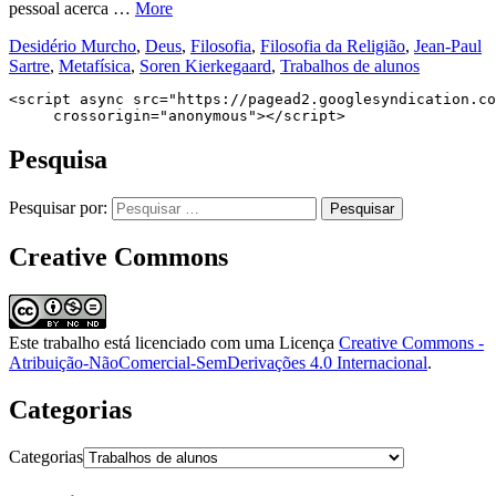
pessoal acerca …
More
Desidério Murcho
,
Deus
,
Filosofia
,
Filosofia da Religião
,
Jean-Paul
Sartre
,
Metafísica
,
Soren Kierkegaard
,
Trabalhos de alunos
<script async src="https://pagead2.googlesyndication.co
     crossorigin="anonymous"></script>
Pesquisa
Pesquisar por:
Creative Commons
Este trabalho está licenciado com uma Licença
Creative Commons -
Atribuição-NãoComercial-SemDerivações 4.0 Internacional
.
Categorias
Categorias