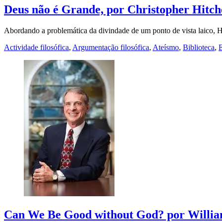
Deus não é Grande, por Christopher Hitch
Abordando a problemática da divindade de um ponto de vista laico, 
Actividade filosófica
,
Argumentação filosófica
,
Ateísmo
,
Biblioteca
,
E
Can We Be Good without God? por Willia