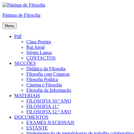
Skip
to
Páginas de Filosofia
content
Menu
PdF
Clara Pereira
Rui Areal
Sérgio Lagoa
CONTACTOS
SECÇÕES
Didática da Filosofia
Filosofia com Crianças
Filosofia Política
Cinema e Filosofia
Filosofia da Informação
MATERIAIS
FILOSOFIA 10.º ANO
FILOSOFIA 11.º
FILOSOFIA 12.º ANO
DOCUMENTOS
EXAMES NACIONAIS
ESTANTE
Implementação de metodologias de trabalho colaborativo e