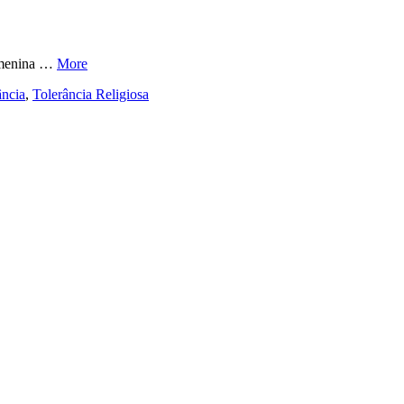
a menina …
More
ância
,
Tolerância Religiosa