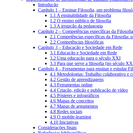
Introdução
Capítulo 1 – Ensinar Filosofia, um problema filosó
1.1 A ensinabilidade da Filosofia
1.2 O ensino público de filosofia
1.3 A irrupção da pedagogia
Capítulo 2 – Competências específicas da Filosofi
2.1 Competências específicas da Filosofia: 
2.2 Competências filosóficas
Capítulo 3 – Educação e Sociedade em Rede
3.1 Educação e Sociedade em Rede
3.2 Uma educação para o século XXI
3.3 Para que serve a filosofia (no século XX
Capítulo 4 – Ferramentas para ensinar e estudar Fi
4.1 Metodologias: Trabalho colaborativo e 
4.2 Gestão de aprendizagens
4.3 Ferramentas online
4.4 Criação, edição e publicação de vídeo
4.5 Pósteres e infográficos
4.6 Mapas de conceitos
4.7 Mapas de argumentos
4.8 Redes sociais
4.9 O mobile-learning
4.10 Iniciativas
Considerações finais
Referências bibliográficas