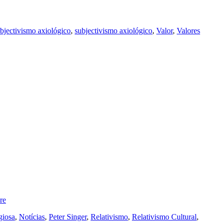
bjectivismo axiológico
,
subjectivismo axiológico
,
Valor
,
Valores
re
giosa
,
Notícias
,
Peter Singer
,
Relativismo
,
Relativismo Cultural
,