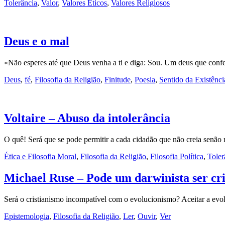
Tolerância
,
Valor
,
Valores Éticos
,
Valores Religiosos
Deus e o mal
«Não esperes até que Deus venha a ti e diga: Sou. Um deus que conf
Deus
,
fé
,
Filosofia da Religião
,
Finitude
,
Poesia
,
Sentido da Existênci
Voltaire – Abuso da intolerância
O quê! Será que se pode permitir a cada cidadão que não creia senão
Ética e Filosofia Moral
,
Filosofia da Religião
,
Filosofia Política
,
Toler
Michael Ruse – Pode um darwinista ser cr
Será o cristianismo incompatível com o evolucionismo? Aceitar a evo
Epistemologia
,
Filosofia da Religião
,
Ler
,
Ouvir
,
Ver