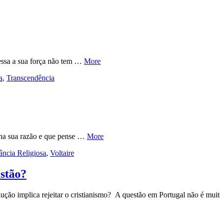
essa a sua força não tem …
More
a
,
Transcendência
 na sua razão e que pense …
More
ância Religiosa
,
Voltaire
istão?
lução implica rejeitar o cristianismo? A questão em Portugal não é mu