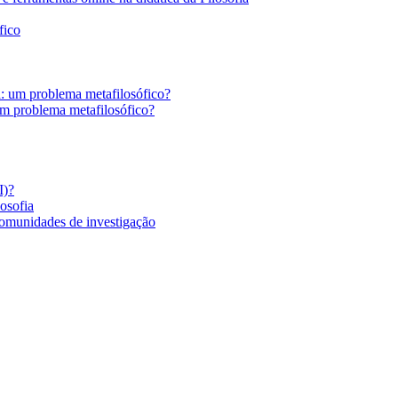
fico
a: um problema metafilosófico?
um problema metafilosófico?
I)?
losofia
comunidades de investigação