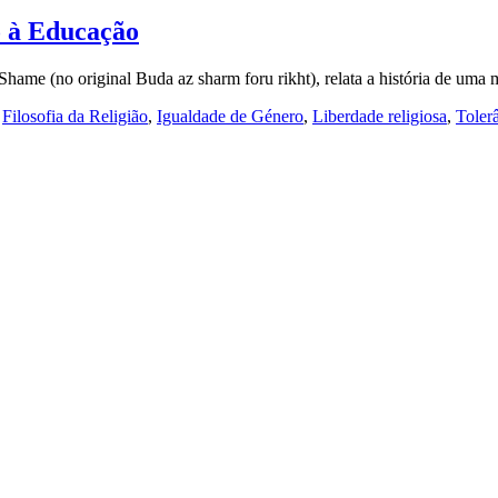
o à Educação
hame (no original Buda az sharm foru rikht), relata a história de um
,
Filosofia da Religião
,
Igualdade de Género
,
Liberdade religiosa
,
Toler