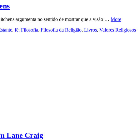
ens
Hitchens argumenta no sentido de mostrar que a visão …
More
stante
,
fé
,
Filosofia
,
Filosofia da Religião
,
Livros
,
Valores Religiosos
m Lane Craig