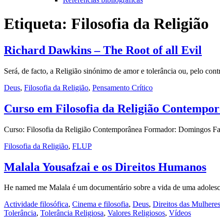
Etiqueta:
Filosofia da Religião
Richard Dawkins – The Root of all Evil
Será, de facto, a Religião sinónimo de amor e tolerância ou, pelo con
Deus
,
Filosofia da Religião
,
Pensamento Crítico
Curso em Filosofia da Religião Contempo
Curso: Filosofia da Religião Contemporânea Formador: Domingos Far
Filosofia da Religião
,
FLUP
Malala Yousafzai e os Direitos Humanos
He named me Malala é um documentário sobre a vida de uma adolesc
Actividade filosófica
,
Cinema e filosofia
,
Deus
,
Direitos das Mulhere
Tolerância
,
Tolerância Religiosa
,
Valores Religiosos
,
Vídeos