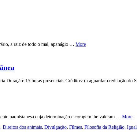
trário, a raiz de todo o mal, apanágio …
More
rânea
ia Duração: 15 horas presenciais Créditos: (a aguardar creditação d
ente paquistanesa cuja determinação e coragem lhe valeram …
More
s
,
Direitos dos animais
,
Divulgação
,
Filmes
,
Filosofia da Religião
,
Igua