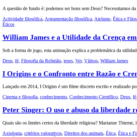
A questão de fundo é: podemos ser bons sem Deus? Necessitamos da
Actividade filosófica
,
Argumentação filosófica
,
Ateísmo
,
Ética e Filo
Éticos
William James e a Utilidade da Crença em
Sob a forma de jogo, esta animação explica a problemática da utili
Deus
,
fé
,
Filosofia da Religião
,
teses
,
Ver
,
Vídeos
,
William James
I Origins e o Confronto entre Razão e Cre
Lançado em 2014, I Origins é um filme discreto escrito e realizado p
Cinema e filosofia
,
conhecimento
,
Conhecimento Científico
,
Deus
,
fé
Peter Singer: O uso e abuso da liberdade r
Quais são os limites certos da liberdade religiosa? Marianne Thieme,
Axiologia
,
critérios valorativos
,
Direitos dos animais
,
Ética
,
Ética e F