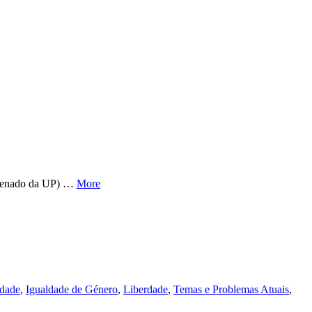
o Senado da UP) …
More
ldade
,
Igualdade de Género
,
Liberdade
,
Temas e Problemas Atuais
,