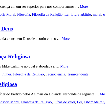
 crença em um ser superior para nos comportarmos …
More
sofia Moral
,
Filosofia
,
Filosofia da Religião
,
Ler
,
Livre-arbítrio
,
moral
,
o
 Deus
dade da crença em Deus de acordo com o …
More
nça Religiosa
or Mike Cahill, e no qual é abordada a …
More
,
Filmes
,
Filosofia da Religião
,
Tecnociência
,
Transcendente
eligiosa
 líder do Partido pelos Animais da Holanda, responde da seguinte …
Mo
ilosofia Moral
,
Filosofia da Religião
,
juízos de valor
,
Ler
,
Liberdade reli