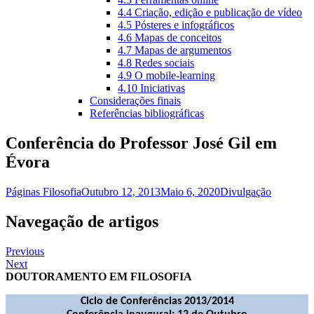
4.4 Criação, edição e publicação de vídeo
4.5 Pósteres e infográficos
4.6 Mapas de conceitos
4.7 Mapas de argumentos
4.8 Redes sociais
4.9 O mobile-learning
4.10 Iniciativas
Considerações finais
Referências bibliográficas
Conferência do Professor José Gil em
Évora
Páginas Filosofia
Outubro 12, 2013
Maio 6, 2020
Divulgação
Navegação de artigos
Previous
Next
DOUTORAMENTO EM FILOSOFIA
Ciclo de Conferências 2013/2014