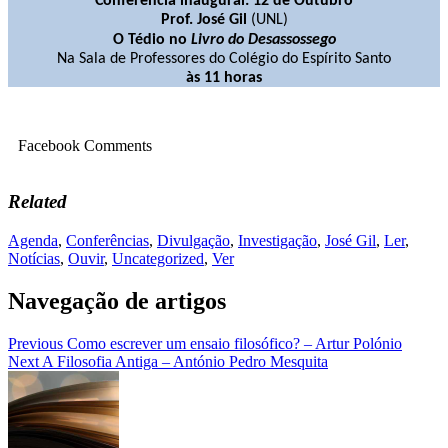
Conferência inaugural: 12 de Outubro
Prof. José Gil
(UNL)
O Tédio no
Livro do Desassossego
Na Sala de Professores do Colégio do Espírito Santo
às 11 horas
Facebook Comments
Related
Agenda
,
Conferências
,
Divulgação
,
Investigação
,
José Gil
,
Ler
,
Notícias
,
Ouvir
,
Uncategorized
,
Ver
Navegação de artigos
Previous
Como escrever um ensaio filosófico? – Artur Polónio
Next
A Filosofia Antiga – António Pedro Mesquita