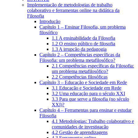
Implementação de metodologias de trabalho
colaborativo e ferramentas online na didática da
Filosofia
Introdução
Capítulo 1 – Ensinar Filosofia, um problema
filosófico
1.1 A ensinabilidade da Filosofia
1.2 O ensino público de filosofia
1.3 A irrupção da pedagogia
Capítulo 2 – Competências específicas da
Filosofia: um problema metafilosófico?
2.1 Competências específicas da Filosofia:
um problema metafilosófico?
2.2 Competências filosóficas
Capítulo 3 – Educação e Sociedade em Rede
3.1 Educação e Sociedade em Rede
3.2 Uma educação para o século XXI
3.3 Para que serve a filosofia (no século
XXI)?
Capítulo 4 – Ferramentas para ensinar e estudar
Filosofia
4.1 Metodologias: Trabalho colaborativo e
comunidades de investigação
4.2 Gestão de aprendizagens
4.3 Ferramentas online