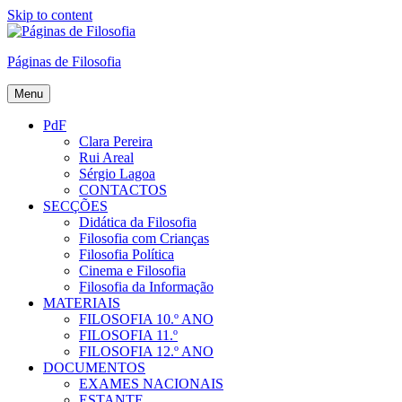
Skip to content
Páginas de Filosofia
Menu
PdF
Clara Pereira
Rui Areal
Sérgio Lagoa
CONTACTOS
SECÇÕES
Didática da Filosofia
Filosofia com Crianças
Filosofia Política
Cinema e Filosofia
Filosofia da Informação
MATERIAIS
FILOSOFIA 10.º ANO
FILOSOFIA 11.º
FILOSOFIA 12.º ANO
DOCUMENTOS
EXAMES NACIONAIS
ESTANTE