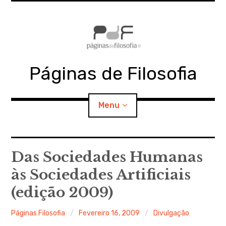
Skip
to
content
Páginas de Filosofia
Menu
expan
PdF
child
Das Sociedades Humanas
menu
às Sociedades Artificiais
expan
SECÇÕES
child
menu
(edição 2009)
expan
MATERIAIS
child
menu
Páginas Filosofia
Fevereiro 16, 2009
Divulgação
expan
DOCUMENTOS
child