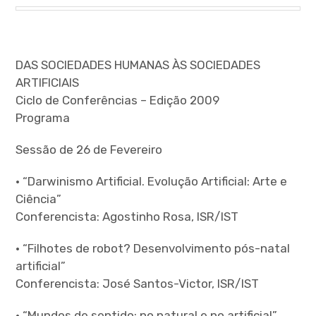
menu
DAS SOCIEDADES HUMANAS ÀS SOCIEDADES
ARTIFICIAIS
expan
child
Ciclo de Conferências – Edição 2009
menu
Programa
Sessão de 26 de Fevereiro
• “Darwinismo Artificial. Evolução Artificial: Arte e
expan
Ciência”
child
menu
Conferencista: Agostinho Rosa, ISR/IST
expan
• “Filhotes de robot? Desenvolvimento pós-natal
child
menu
artificial”
Conferencista: José Santos-Victor, ISR/IST
expan
child
menu
• “Mundos de sentido: no natural e no artificial”