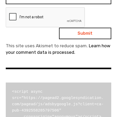
This site uses Akismet to reduce spam.
Learn how
your comment data is processed.
<script async 
src="https://pagead2.googlesyndication.
com/pagead/js/adsbygoogle.js?client=ca-
pub-4392558285797506"

     crossorigin="anonymous"></script>