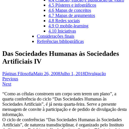
4.5 Pósteres e infográficos
4.6 Mapas de conceitos
4.7 Mapas de argumentos
4.8 Redes sociais
4.9 O mobile-learning
4.10 Iniciativas
Considerações finais
Referências bibliográficas
Das Sociedades Humanas às Sociedades
Artificiais IV
Páginas Filosofia
Maio 26, 2008
Julho 1, 2018
Divulgação
Navegação
Previous
Next
de
“Como as células constroem um corpo sem terem um plano”, a
artigos
quarta conferência do ciclo “Das Sociedades Humanas às
Sociedades Artificiais”, é já nesta quarta-feira. Serve a presente
mensagem de convite à participação e de pedido de divulgação desta
informação.
O ciclo de conferências “Das Sociedades Humanas às Sociedades
Artificiais”, de natureza transdisciplinar, é organizado pelo Instituto