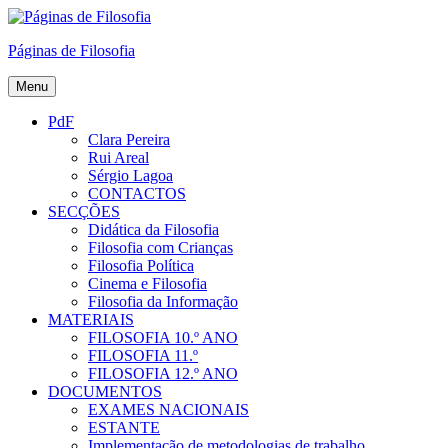
Skip
to
Páginas de Filosofia
content
Menu
PdF
Clara Pereira
Rui Areal
Sérgio Lagoa
CONTACTOS
SECÇÕES
Didática da Filosofia
Filosofia com Crianças
Filosofia Política
Cinema e Filosofia
Filosofia da Informação
MATERIAIS
FILOSOFIA 10.º ANO
FILOSOFIA 11.º
FILOSOFIA 12.º ANO
DOCUMENTOS
EXAMES NACIONAIS
ESTANTE
Implementação de metodologias de trabalho