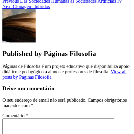
Navegação
Previous
Das Sociedades Humanas às Sociedades Artificiais IV
Next
Clonagem: híbridos
de
artigos
Published by
Páginas Filosofia
Páginas de Filosofia é um projeto educativo que disponibiliza apoio
didático e pedagógico a alunos e professores de filosofia.
View all
posts by Páginas Filosofia
Deixe um comentário
O seu endereço de email não será publicado.
Campos obrigatórios
marcados com
*
Comentário
*