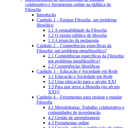
colaborativo e ferramentas online na didática da
Filosofia
Introdução
Capítulo 1 – Ensinar Filosofia, um problema
filosófico
1.1 A ensinabilidade da Filosofia
1.2 O ensino público de filosofia
1.3 A irrupção da pedagogia
Capítulo 2 – Competências específicas da
Filosofia: um problema metafilosófico?
2.1 Competências específicas da Filosofia:
um problema metafilosófico?
2.2 Competências filosóficas
Capítulo 3 – Educação e Sociedade em Rede
3.1 Educação e Sociedade em Rede
3.2 Uma educação para o século XXI
3.3 Para que serve a filosofia (no século
XXI)?
Capítulo 4 – Ferramentas para ensinar e estudar
Filosofia
4.1 Metodologias: Trabalho colaborativo e
comunidades de investigação
4.2 Gestão de aprendizagens
4.3 Ferramentas online
4.4 Criação, edição e publicação de vídeo