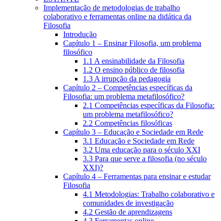
Implementação de metodologias de trabalho
colaborativo e ferramentas online na didática da
Filosofia
Introdução
Capítulo 1 – Ensinar Filosofia, um problema
filosófico
1.1 A ensinabilidade da Filosofia
1.2 O ensino público de filosofia
1.3 A irrupção da pedagogia
Capítulo 2 – Competências específicas da
Filosofia: um problema metafilosófico?
2.1 Competências específicas da Filosofia:
um problema metafilosófico?
2.2 Competências filosóficas
Capítulo 3 – Educação e Sociedade em Rede
3.1 Educação e Sociedade em Rede
3.2 Uma educação para o século XXI
3.3 Para que serve a filosofia (no século
XXI)?
Capítulo 4 – Ferramentas para ensinar e estudar
Filosofia
4.1 Metodologias: Trabalho colaborativo e
comunidades de investigação
4.2 Gestão de aprendizagens
4.3 Ferramentas online