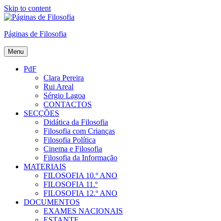
Skip to content
Páginas de Filosofia
Menu
PdF
Clara Pereira
Rui Areal
Sérgio Lagoa
CONTACTOS
SECÇÕES
Didática da Filosofia
Filosofia com Crianças
Filosofia Política
Cinema e Filosofia
Filosofia da Informação
MATERIAIS
FILOSOFIA 10.º ANO
FILOSOFIA 11.º
FILOSOFIA 12.º ANO
DOCUMENTOS
EXAMES NACIONAIS
ESTANTE