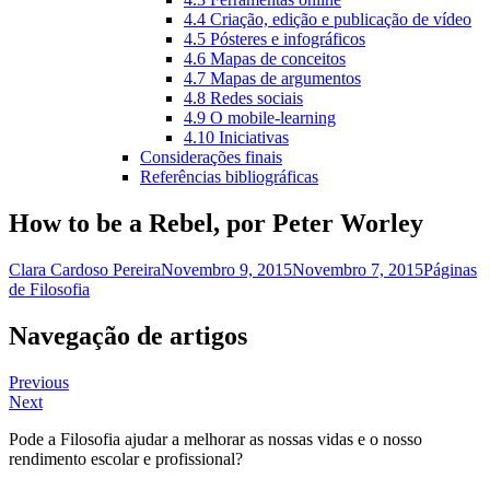
4.4 Criação, edição e publicação de vídeo
4.5 Pósteres e infográficos
4.6 Mapas de conceitos
4.7 Mapas de argumentos
4.8 Redes sociais
4.9 O mobile-learning
4.10 Iniciativas
Considerações finais
Referências bibliográficas
How to be a Rebel, por Peter Worley
Clara Cardoso Pereira
Novembro 9, 2015
Novembro 7, 2015
Páginas
de Filosofia
Navegação de artigos
Previous
Next
Pode a Filosofia ajudar a melhorar as nossas vidas e o nosso
rendimento escolar e profissional?