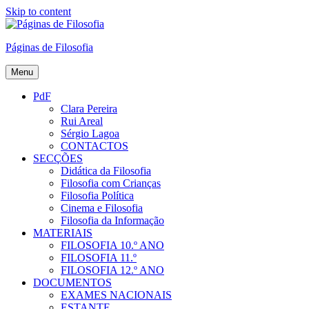
Skip to content
Páginas de Filosofia
Menu
PdF
Clara Pereira
Rui Areal
Sérgio Lagoa
CONTACTOS
SECÇÕES
Didática da Filosofia
Filosofia com Crianças
Filosofia Política
Cinema e Filosofia
Filosofia da Informação
MATERIAIS
FILOSOFIA 10.º ANO
FILOSOFIA 11.º
FILOSOFIA 12.º ANO
DOCUMENTOS
EXAMES NACIONAIS
ESTANTE