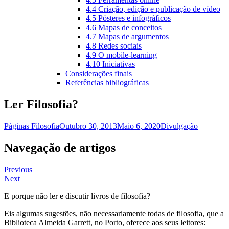
4.4 Criação, edição e publicação de vídeo
4.5 Pósteres e infográficos
4.6 Mapas de conceitos
4.7 Mapas de argumentos
4.8 Redes sociais
4.9 O mobile-learning
4.10 Iniciativas
Considerações finais
Referências bibliográficas
Ler Filosofia?
Páginas Filosofia
Outubro 30, 2013
Maio 6, 2020
Divulgação
Navegação de artigos
Previous
Next
E porque não ler e discutir livros de filosofia?
Eis algumas sugestões, não necessariamente todas de filosofia, que a
Biblioteca Almeida Garrett, no Porto, oferece aos seus leitores: