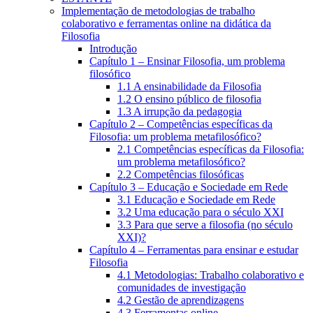
Implementação de metodologias de trabalho
colaborativo e ferramentas online na didática da
Filosofia
Introdução
Capítulo 1 – Ensinar Filosofia, um problema
filosófico
1.1 A ensinabilidade da Filosofia
1.2 O ensino público de filosofia
1.3 A irrupção da pedagogia
Capítulo 2 – Competências específicas da
Filosofia: um problema metafilosófico?
2.1 Competências específicas da Filosofia:
um problema metafilosófico?
2.2 Competências filosóficas
Capítulo 3 – Educação e Sociedade em Rede
3.1 Educação e Sociedade em Rede
3.2 Uma educação para o século XXI
3.3 Para que serve a filosofia (no século
XXI)?
Capítulo 4 – Ferramentas para ensinar e estudar
Filosofia
4.1 Metodologias: Trabalho colaborativo e
comunidades de investigação
4.2 Gestão de aprendizagens
4.3 Ferramentas online