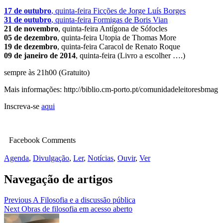
17 de outubro
, quinta-feira Ficções de Jorge Luís Borges
31 de outubro
, quinta-feira Formigas de Boris Vian
21 de novembro
, quinta-feira Antígona de Sófocles
05 de dezembro
, quinta-feira Utopia de Thomas More
19 de dezembro
, quinta-feira Caracol de Renato Roque
09 de janeiro de 2014
, quinta-feira (Livro a escolher ….)
sempre às 21h00 (Gratuito)
Mais informações: http://biblio.cm-porto.pt/comunidadeleitoresbmag
Inscreva-se
aqui
Facebook Comments
Agenda
,
Divulgação
,
Ler
,
Notícias
,
Ouvir
,
Ver
Navegação de artigos
Previous
A Filosofia e a discussão pública
Next
Obras de filosofia em acesso aberto