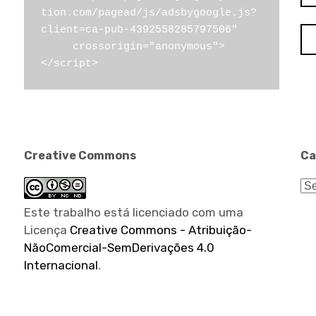
tion.com/pagead/js/adsbygoogle.js?
client=ca-pub-4392558285797506"

     crossorigin="anonymous">
</script>
Creative Commons
Ca
Ca
Este trabalho está licenciado com uma
Licença
Creative Commons - Atribuição-
NãoComercial-SemDerivações 4.0
Internacional
.