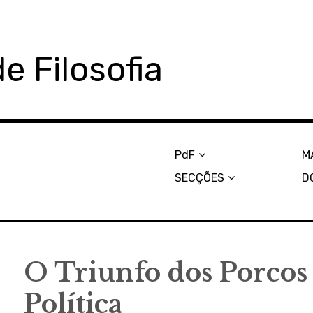
e Filosofia
PdF
M
SECÇÕES
D
O Triunfo dos Porcos e
Política