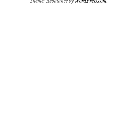
Theme: Rebalance by
WordPress.com
.