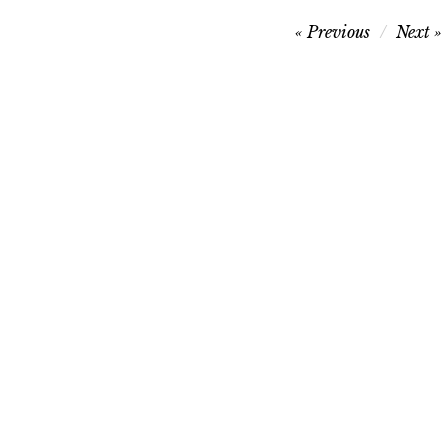
Navegação
Previous
Next
de
artigos