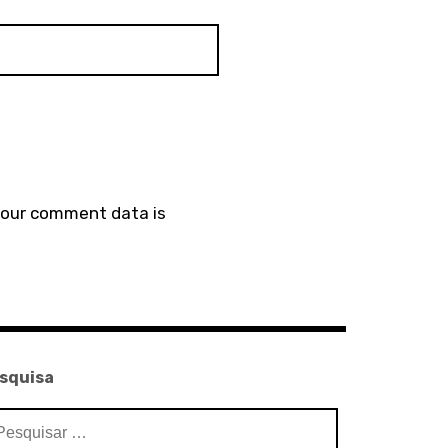
your comment data is
squisa
squisar
: