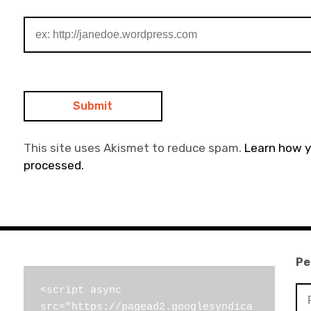
This site uses Akismet to reduce spam.
Learn how 
processed.
Pe
Pe
<script async 
src="https://pagead2.googlesyndica
por