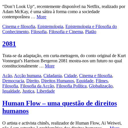
“Don’t Look Up“, recentemente disponível na Netflix, realizado por
Adam McKay, é uma sátira à forma como a sociedade
contemporânea …
More
Cinema e filosofia
,
Epistemologia
,
Epistemologia e Filosofia do
Conhecimento
,
Filosofia
,
Filosofia e Cinema
,
Platão
2081
Trata-se da adaptação, em curta-metragem, do conto original de Kurt
Vonnegut’s Harrison Bergeron 2081 mostra-nos um futuro no qual
constitucionalmente …
More
Ação
,
Acção humana
,
Cidadania
,
Cidade
,
Cinema e filosofia
,
Democracia
,
Direito
,
Direitos Humanos
,
Equidade
,
Filmes
,
Filosofia
,
Filosofia da Acção
,
Filosofia Política
,
Globalização
,
Igualdade
,
Justiça
,
Liberdade
Human Flow – uma questão de direitos
humanos
O artista e activista chinês, realizador de Human Flow, Ai Weiwei,