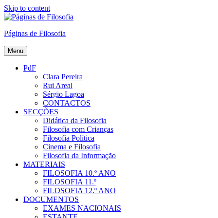
Skip to content
Páginas de Filosofia
Menu
PdF
Clara Pereira
Rui Areal
Sérgio Lagoa
CONTACTOS
SECÇÕES
Didática da Filosofia
Filosofia com Crianças
Filosofia Política
Cinema e Filosofia
Filosofia da Informação
MATERIAIS
FILOSOFIA 10.º ANO
FILOSOFIA 11.º
FILOSOFIA 12.º ANO
DOCUMENTOS
EXAMES NACIONAIS
ESTANTE