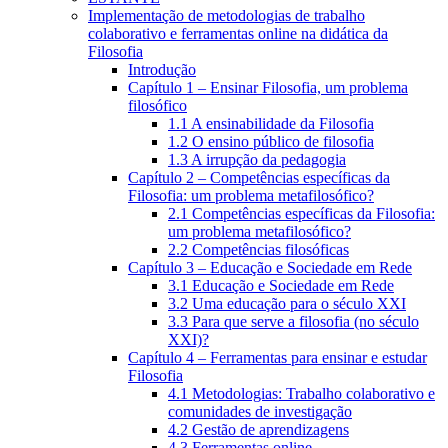
Implementação de metodologias de trabalho
colaborativo e ferramentas online na didática da
Filosofia
Introdução
Capítulo 1 – Ensinar Filosofia, um problema
filosófico
1.1 A ensinabilidade da Filosofia
1.2 O ensino público de filosofia
1.3 A irrupção da pedagogia
Capítulo 2 – Competências específicas da
Filosofia: um problema metafilosófico?
2.1 Competências específicas da Filosofia:
um problema metafilosófico?
2.2 Competências filosóficas
Capítulo 3 – Educação e Sociedade em Rede
3.1 Educação e Sociedade em Rede
3.2 Uma educação para o século XXI
3.3 Para que serve a filosofia (no século
XXI)?
Capítulo 4 – Ferramentas para ensinar e estudar
Filosofia
4.1 Metodologias: Trabalho colaborativo e
comunidades de investigação
4.2 Gestão de aprendizagens
4.3 Ferramentas online