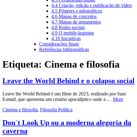
4.4 Criação, edição e publicação de vídeo
4.5 Pósteres e infográficos
4.6 Mapas de conceitos
4.7 Mapas de argumentos
4.8 Redes sociais
4.9 O mobile-learning
4.10 Iniciativas
Considerações finais
Referências bibliográficas
Etiqueta:
Cinema e filosofia
Leave the World Behind e o colapso social
Leave the World Behind é um filme de 2023, realizado por Sam
Esmail, que apresenta um cenário apocalíptico onde a …
More
Cinema e filosofia
,
Filosofia Política
Don´t Look Up ou a moderna alegoria da
caverna