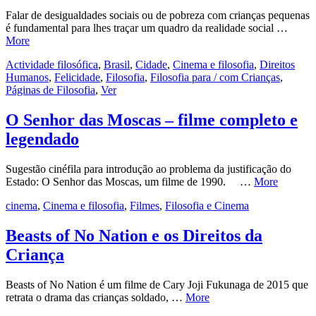
Falar de desigualdades sociais ou de pobreza com crianças pequenas
é fundamental para lhes traçar um quadro da realidade social …
More
Actividade filosófica
,
Brasil
,
Cidade
,
Cinema e filosofia
,
Direitos
Humanos
,
Felicidade
,
Filosofia
,
Filosofia para / com Crianças
,
Páginas de Filosofia
,
Ver
O Senhor das Moscas – filme completo e
legendado
Sugestão cinéfila para introdução ao problema da justificação do
Estado: O Senhor das Moscas, um filme de 1990. …
More
cinema
,
Cinema e filosofia
,
Filmes
,
Filosofia e Cinema
Beasts of No Nation e os Direitos da
Criança
Beasts of No Nation é um filme de Cary Joji Fukunaga de 2015 que
retrata o drama das crianças soldado, …
More