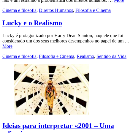
não é um estranho à problemática dos direitos humanos. …
More
Cinema e filosofia
,
Direitos Humanos
,
Filosofia e Cinema
Lucky e o Realismo
Lucky é protagonizado por Harry Dean Stanton, naquele que foi
considerado um dos seus melhores desempenhos no papel de um …
More
Cinema e filosofia
,
Filosofia e Cinema
,
Realismo
,
Sentido da Vida
Ideias para interpretar «2001 – Uma