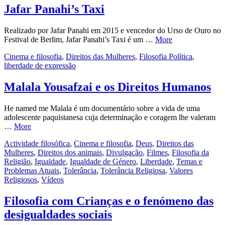
Jafar Panahi’s Taxi
Realizado por Jafar Panahi em 2015 e vencedor do Urso de Ouro no
Festival de Berlim, Jafar Panahi’s Taxi é um …
More
Cinema e filosofia
,
Direitos das Mulheres
,
Filosofia Política
,
liberdade de expressão
Malala Yousafzai e os Direitos Humanos
He named me Malala é um documentário sobre a vida de uma
adolescente paquistanesa cuja determinação e coragem lhe valeram
…
More
Actividade filosófica
,
Cinema e filosofia
,
Deus
,
Direitos das
Mulheres
,
Direitos dos animais
,
Divulgação
,
Filmes
,
Filosofia da
Religião
,
Igualdade
,
Igualdade de Género
,
Liberdade
,
Temas e
Problemas Atuais
,
Tolerância
,
Tolerância Religiosa
,
Valores
Religiosos
,
Vídeos
Filosofia com Crianças e o fenómeno das
desigualdades sociais