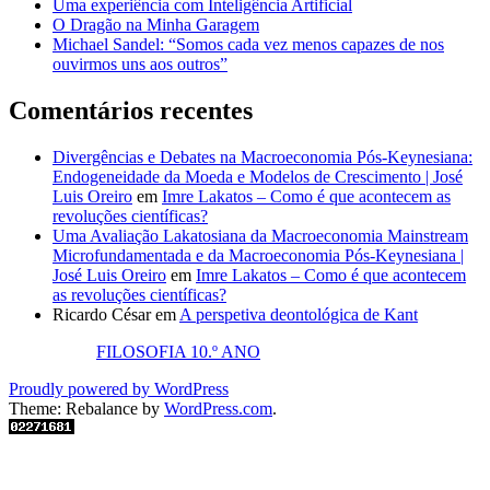
Uma experiência com Inteligência Artificial
O Dragão na Minha Garagem
Michael Sandel: “Somos cada vez menos capazes de nos
ouvirmos uns aos outros”
Comentários recentes
Divergências e Debates na Macroeconomia Pós-Keynesiana:
Endogeneidade da Moeda e Modelos de Crescimento | José
Luis Oreiro
em
Imre Lakatos – Como é que acontecem as
revoluções científicas?
Uma Avaliação Lakatosiana da Macroeconomia Mainstream
Microfundamentada e da Macroeconomia Pós-Keynesiana |
José Luis Oreiro
em
Imre Lakatos – Como é que acontecem
as revoluções científicas?
Ricardo César
em
A perspetiva deontológica de Kant
FILOSOFIA 10.º ANO
Proudly powered by WordPress
Theme: Rebalance by
WordPress.com
.