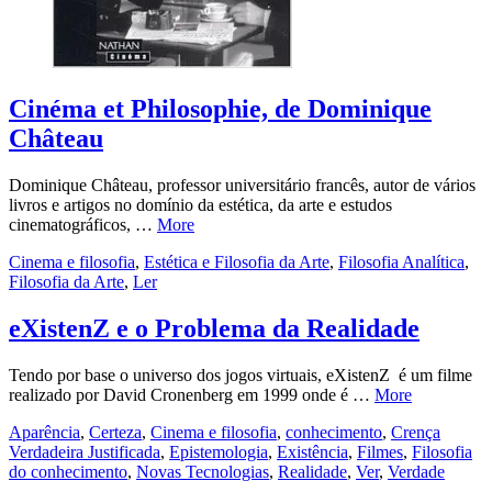
Cinéma et Philosophie, de Dominique
Château
Dominique Château, professor universitário francês, autor de vários
livros e artigos no domínio da estética, da arte e estudos
cinematográficos, …
More
Cinema e filosofia
,
Estética e Filosofia da Arte
,
Filosofia Analítica
,
Filosofia da Arte
,
Ler
eXistenZ e o Problema da Realidade
Tendo por base o universo dos jogos virtuais, eXistenZ é um filme
realizado por David Cronenberg em 1999 onde é …
More
Aparência
,
Certeza
,
Cinema e filosofia
,
conhecimento
,
Crença
Verdadeira Justificada
,
Epistemologia
,
Existência
,
Filmes
,
Filosofia
do conhecimento
,
Novas Tecnologias
,
Realidade
,
Ver
,
Verdade