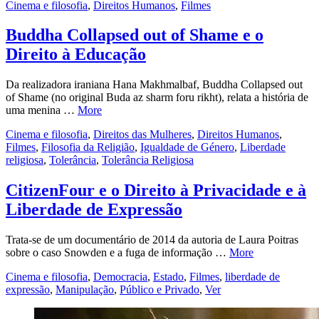
Cinema e filosofia
,
Direitos Humanos
,
Filmes
Buddha Collapsed out of Shame e o
Direito à Educação
Da realizadora iraniana Hana Makhmalbaf, Buddha Collapsed out
of Shame (no original Buda az sharm foru rikht), relata a história de
uma menina …
More
Cinema e filosofia
,
Direitos das Mulheres
,
Direitos Humanos
,
Filmes
,
Filosofia da Religião
,
Igualdade de Género
,
Liberdade
religiosa
,
Tolerância
,
Tolerância Religiosa
CitizenFour e o Direito à Privacidade e à
Liberdade de Expressão
Trata-se de um documentário de 2014 da autoria de Laura Poitras
sobre o caso Snowden e a fuga de informação …
More
Cinema e filosofia
,
Democracia
,
Estado
,
Filmes
,
liberdade de
expressão
,
Manipulação
,
Público e Privado
,
Ver