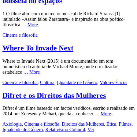
odisseia no espaço»
1 O filme abre com um trecho musical de Richard Strauss [1]
intitulado «Assim falou Zaratustra» e inspirado na obra poético-
filosófica …
More
Cinema e filosofia
Where To Invade Next
Where to Invade Next (2015) é um documentário em tom
humorístico da autoria de Michael Moore, onde o realizador
estabelece …
More
Cinema e filosofia
,
Cultura
,
Igualdade de Género
,
Valores Éticos
Difret e os Direitos das Mulheres
Difret é um filme baseado em factos verídicos, escrito e realizado em
2014 por Zeresenay Mehari, que dá a conhecer …
More
Axiologia
,
Cinema e filosofia
,
Direitos das Mulheres
,
Ética
,
Filmes
,
Igualdade de Género
,
Relativismo Cultural
,
Ver