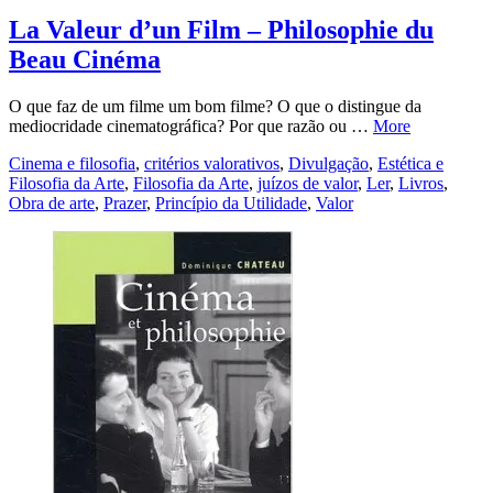
La Valeur d’un Film – Philosophie du
Beau Cinéma
O que faz de um filme um bom filme? O que o distingue da
mediocridade cinematográfica? Por que razão ou …
More
Cinema e filosofia
,
critérios valorativos
,
Divulgação
,
Estética e
Filosofia da Arte
,
Filosofia da Arte
,
juízos de valor
,
Ler
,
Livros
,
Obra de arte
,
Prazer
,
Princípio da Utilidade
,
Valor