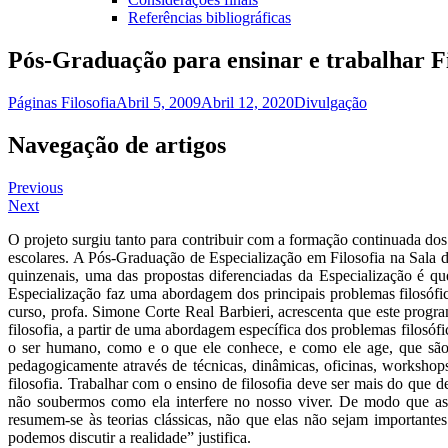
Referências bibliográficas
Pós-Graduação para ensinar e trabalhar Fi
Páginas Filosofia
Abril 5, 2009
Abril 12, 2020
Divulgação
Navegação de artigos
Previous
Next
O projeto surgiu tanto para contribuir com a formação continuada dos
escolares. A Pós-Graduação de Especialização em Filosofia na Sala d
quinzenais, uma das propostas diferenciadas da Especialização é qu
Especialização faz uma abordagem dos principais problemas filosófi
curso, profa. Simone Corte Real Barbieri, acrescenta que este progr
filosofia, a partir de uma abordagem específica dos problemas filosóf
o ser humano, como e o que ele conhece, e como ele age, que são o
pedagogicamente através de técnicas, dinâmicas, oficinas, workshops 
filosofia. Trabalhar com o ensino de filosofia deve ser mais do que 
não soubermos como ela interfere no nosso viver. De modo que as
resumem-se às teorias clássicas, não que elas não sejam importantes
podemos discutir a realidade” justifica.