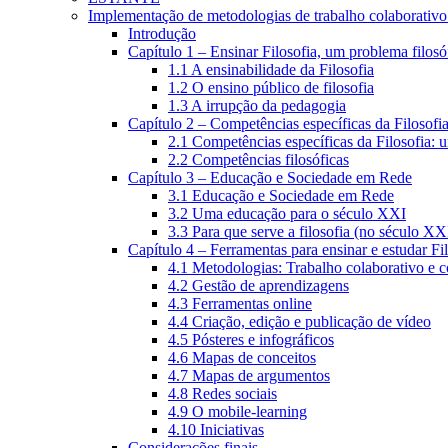
Implementação de metodologias de trabalho colaborativo e
Introdução
Capítulo 1 – Ensinar Filosofia, um problema filosó
1.1 A ensinabilidade da Filosofia
1.2 O ensino público de filosofia
1.3 A irrupção da pedagogia
Capítulo 2 – Competências específicas da Filosofi
2.1 Competências específicas da Filosofia: 
2.2 Competências filosóficas
Capítulo 3 – Educação e Sociedade em Rede
3.1 Educação e Sociedade em Rede
3.2 Uma educação para o século XXI
3.3 Para que serve a filosofia (no século XX
Capítulo 4 – Ferramentas para ensinar e estudar Fi
4.1 Metodologias: Trabalho colaborativo e 
4.2 Gestão de aprendizagens
4.3 Ferramentas online
4.4 Criação, edição e publicação de vídeo
4.5 Pósteres e infográficos
4.6 Mapas de conceitos
4.7 Mapas de argumentos
4.8 Redes sociais
4.9 O mobile-learning
4.10 Iniciativas
Considerações finais