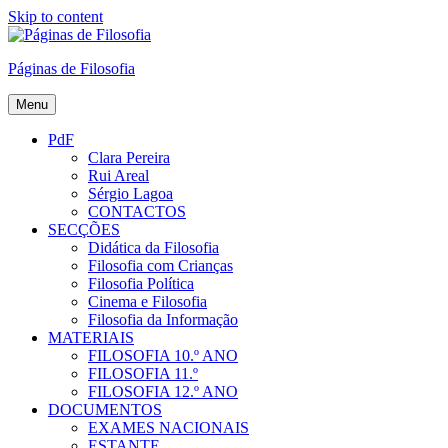
Skip to content
Páginas de Filosofia
Menu
PdF
Clara Pereira
Rui Areal
Sérgio Lagoa
CONTACTOS
SECÇÕES
Didática da Filosofia
Filosofia com Crianças
Filosofia Política
Cinema e Filosofia
Filosofia da Informação
MATERIAIS
FILOSOFIA 10.º ANO
FILOSOFIA 11.º
FILOSOFIA 12.º ANO
DOCUMENTOS
EXAMES NACIONAIS
ESTANTE