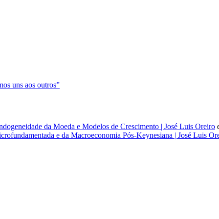
os uns aos outros”
dogeneidade da Moeda e Modelos de Crescimento | José Luis Oreiro
rofundamentada e da Macroeconomia Pós-Keynesiana | José Luis Ore