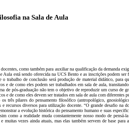
losofia na Sala de Aula
 docentes, como também para auxiliar na qualificação da demanda exigid
e Aula está sendo oferecida na UCS Bento e as inscrições podem ser fe
e o trabalho de conclusão será produção de material didático, para q
cos e de como eles podem ser trabalhados em sala de aula, transitand
ama de pós-graduação não tem o objetivo de reproduzir um curso de gr
icos e de como eles devem ser tratados em sala de aula com diferentes p
s três pilares do pensamento filosófico (antropológico, gnosiológico
e recursos diversos para utilização docente. “O grande desafio na doc
demonstrar a evolução histórica do pensamento humano e suas especific
sim como a realidade muda constantemente nosso modo de pensá-la t
 e muitas vezes ainda atuais, mas elas também servem de base para a 