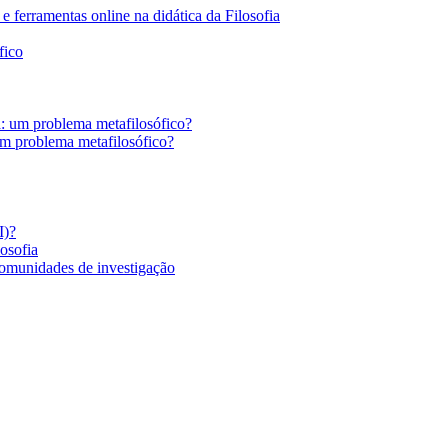
 ferramentas online na didática da Filosofia
fico
a: um problema metafilosófico?
um problema metafilosófico?
I)?
losofia
comunidades de investigação