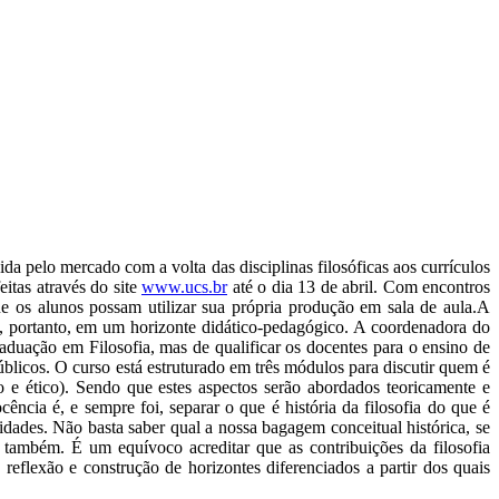
a pelo mercado com a volta das disciplinas filosóficas aos currículos
itas através do site
www.ucs.br
até o dia 13 de abril. Com encontros
ue os alunos possam utilizar sua própria produção em sala de aula.A
o, portanto, em um horizonte didático-pedagógico. A coordenadora do
aduação em Filosofia, mas de qualificar os docentes para o ensino de
úblicos. O curso está estruturado em três módulos para discutir quem é
 e ético). Sendo que estes aspectos serão abordados teoricamente e
ência é, e sempre foi, separar o que é história da filosofia do que é
idades. Não basta saber qual a nossa bagagem conceitual histórica, se
ambém. É um equívoco acreditar que as contribuições da filosofia
reflexão e construção de horizontes diferenciados a partir dos quais