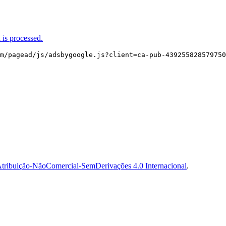
is processed.
m/pagead/js/adsbygoogle.js?client=ca-pub-439255828579750
tribuição-NãoComercial-SemDerivações 4.0 Internacional
.