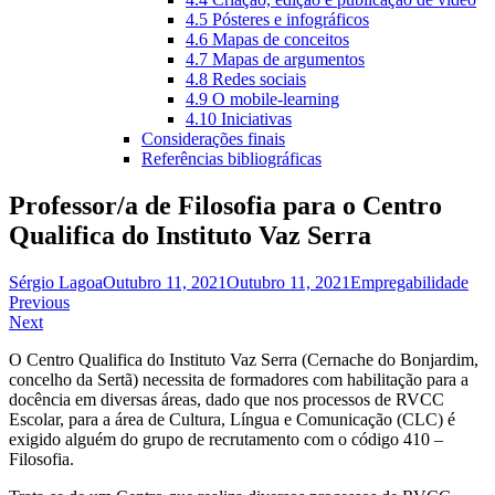
4.5 Pósteres e infográficos
4.6 Mapas de conceitos
4.7 Mapas de argumentos
4.8 Redes sociais
4.9 O mobile-learning
4.10 Iniciativas
Considerações finais
Referências bibliográficas
Professor/a de Filosofia para o Centro
Qualifica do Instituto Vaz Serra
Sérgio Lagoa
Outubro 11, 2021
Outubro 11, 2021
Empregabilidade
Navegação
Previous
Next
de
O Centro Qualifica do Instituto Vaz Serra (Cernache do Bonjardim,
artigos
concelho da Sertã) necessita de formadores com habilitação para a
docência em diversas áreas, dado que nos processos de RVCC
Escolar, para a área de Cultura, Língua e Comunicação (CLC) é
exigido alguém do grupo de recrutamento com o código 410 –
Filosofia.