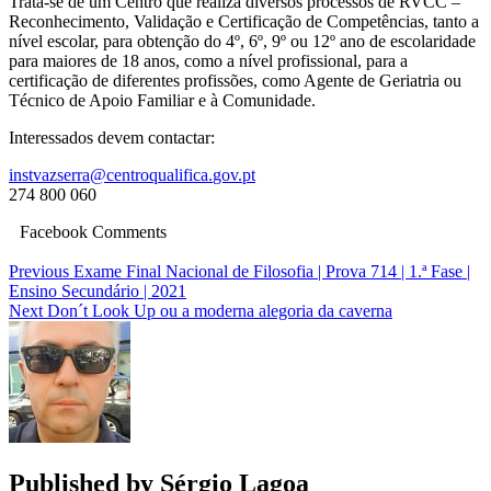
Trata-se de um Centro que realiza diversos processos de RVCC –
Reconhecimento, Validação e Certificação de Competências, tanto a
nível escolar, para obtenção do 4º, 6º, 9º ou 12º ano de escolaridade
para maiores de 18 anos, como a nível profissional, para a
certificação de diferentes profissões, como Agente de Geriatria ou
Técnico de Apoio Familiar e à Comunidade.
Interessados devem contactar:
instvazserra@centroqualifica.
gov.pt
274 800 060
Facebook Comments
Navegação
Previous
Exame Final Nacional de Filosofia | Prova 714 | 1.ª Fase |
Ensino Secundário | 2021
de
Next
Don´t Look Up ou a moderna alegoria da caverna
artigos
Published by
Sérgio Lagoa