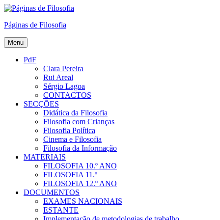
Skip
to
Páginas de Filosofia
content
Menu
PdF
Clara Pereira
Rui Areal
Sérgio Lagoa
CONTACTOS
SECÇÕES
Didática da Filosofia
Filosofia com Crianças
Filosofia Política
Cinema e Filosofia
Filosofia da Informação
MATERIAIS
FILOSOFIA 10.º ANO
FILOSOFIA 11.º
FILOSOFIA 12.º ANO
DOCUMENTOS
EXAMES NACIONAIS
ESTANTE
Implementação de metodologias de trabalho