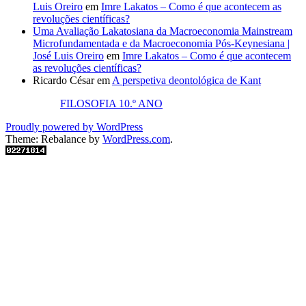
Luis Oreiro
em
Imre Lakatos – Como é que acontecem as
revoluções científicas?
Uma Avaliação Lakatosiana da Macroeconomia Mainstream
Microfundamentada e da Macroeconomia Pós-Keynesiana |
José Luis Oreiro
em
Imre Lakatos – Como é que acontecem
as revoluções científicas?
Ricardo César
em
A perspetiva deontológica de Kant
FILOSOFIA 10.º ANO
Proudly powered by WordPress
Theme: Rebalance by
WordPress.com
.