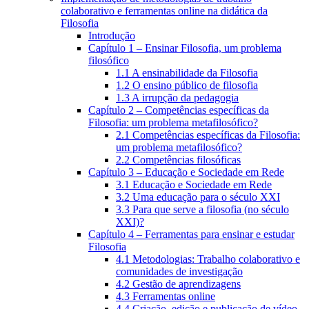
colaborativo e ferramentas online na didática da
Filosofia
Introdução
Capítulo 1 – Ensinar Filosofia, um problema
filosófico
1.1 A ensinabilidade da Filosofia
1.2 O ensino público de filosofia
1.3 A irrupção da pedagogia
Capítulo 2 – Competências específicas da
Filosofia: um problema metafilosófico?
2.1 Competências específicas da Filosofia:
um problema metafilosófico?
2.2 Competências filosóficas
Capítulo 3 – Educação e Sociedade em Rede
3.1 Educação e Sociedade em Rede
3.2 Uma educação para o século XXI
3.3 Para que serve a filosofia (no século
XXI)?
Capítulo 4 – Ferramentas para ensinar e estudar
Filosofia
4.1 Metodologias: Trabalho colaborativo e
comunidades de investigação
4.2 Gestão de aprendizagens
4.3 Ferramentas online
4.4 Criação, edição e publicação de vídeo