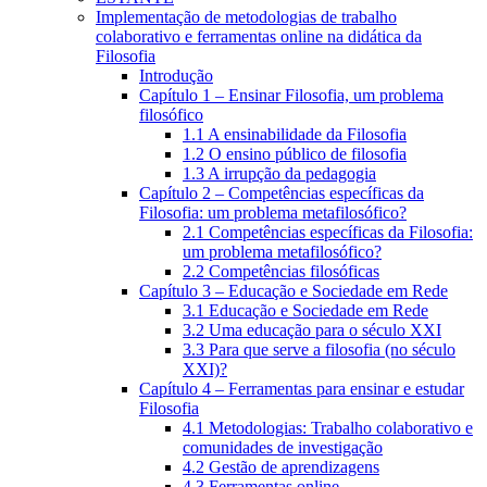
Implementação de metodologias de trabalho
colaborativo e ferramentas online na didática da
Filosofia
Introdução
Capítulo 1 – Ensinar Filosofia, um problema
filosófico
1.1 A ensinabilidade da Filosofia
1.2 O ensino público de filosofia
1.3 A irrupção da pedagogia
Capítulo 2 – Competências específicas da
Filosofia: um problema metafilosófico?
2.1 Competências específicas da Filosofia:
um problema metafilosófico?
2.2 Competências filosóficas
Capítulo 3 – Educação e Sociedade em Rede
3.1 Educação e Sociedade em Rede
3.2 Uma educação para o século XXI
3.3 Para que serve a filosofia (no século
XXI)?
Capítulo 4 – Ferramentas para ensinar e estudar
Filosofia
4.1 Metodologias: Trabalho colaborativo e
comunidades de investigação
4.2 Gestão de aprendizagens
4.3 Ferramentas online