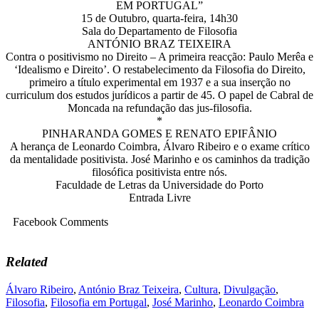
EM PORTUGAL”
15 de Outubro, quarta-feira, 14h30
Sala do Departamento de Filosofia
ANTÓNIO BRAZ TEIXEIRA
Contra o positivismo no Direito – A primeira reacção: Paulo Merêa e
‘Idealismo e Direito’. O restabelecimento da Filosofia do Direito,
primeiro a título experimental em 1937 e a sua inserção no
curriculum dos estudos jurídicos a partir de 45. O papel de Cabral de
Moncada na refundação das jus-filosofia.
*
PINHARANDA GOMES E RENATO EPIFÂNIO
A herança de Leonardo Coimbra, Álvaro Ribeiro e o exame crítico
da mentalidade positivista. José Marinho e os caminhos da tradição
filosófica positivista entre nós.
Faculdade de Letras da Universidade do Porto
Entrada Livre
Facebook Comments
Related
Álvaro Ribeiro
,
António Braz Teixeira
,
Cultura
,
Divulgação
,
Filosofia
,
Filosofia em Portugal
,
José Marinho
,
Leonardo Coimbra