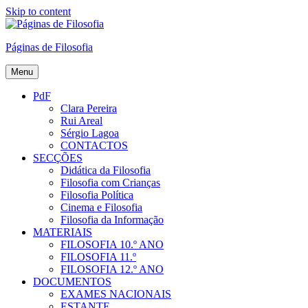
Skip to content
Páginas de Filosofia
Menu
PdF
Clara Pereira
Rui Areal
Sérgio Lagoa
CONTACTOS
SECÇÕES
Didática da Filosofia
Filosofia com Crianças
Filosofia Política
Cinema e Filosofia
Filosofia da Informação
MATERIAIS
FILOSOFIA 10.º ANO
FILOSOFIA 11.º
FILOSOFIA 12.º ANO
DOCUMENTOS
EXAMES NACIONAIS
ESTANTE