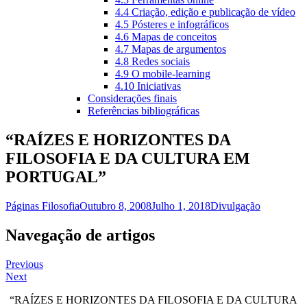
4.4 Criação, edição e publicação de vídeo
4.5 Pósteres e infográficos
4.6 Mapas de conceitos
4.7 Mapas de argumentos
4.8 Redes sociais
4.9 O mobile-learning
4.10 Iniciativas
Considerações finais
Referências bibliográficas
“RAÍZES E HORIZONTES DA
FILOSOFIA E DA CULTURA EM
PORTUGAL”
Páginas Filosofia
Outubro 8, 2008
Julho 1, 2018
Divulgação
Navegação de artigos
Previous
Next
“RAÍZES E HORIZONTES DA FILOSOFIA E DA CULTURA