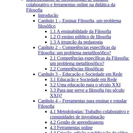
colaborativo e ferramentas online na didática da
Filosofia
Introdução
Capítulo 1 – Ensinar Filosofia, um problema
filosófico
1.1 A ensinabilidade da Filosofia
1.2 O ensino público de filosofia
1.3 A irrupção da pedagogia
Capítulo 2 – Competências específicas da
Filosofia: um problema metafilosófico?
2.1 Competências específicas da Filosofia:
um problema metafilosófico?
2.2 Competências filosóficas
Capítulo 3 – Educação e Sociedade em Rede
3.1 Educação e Sociedade em Rede
3.2 Uma educação para o século XXI
3.3 Para que serve a filosofia (no século
XXI)?
Capítulo 4 – Ferramentas para ensinar e estudar
Filosofia
4.1 Metodologias: Trabalho colaborativo e
comunidades de investigação
4.2 Gestão de aprendizagens
4.3 Ferramentas online
4.4 Criação, edição e publicação de vídeo