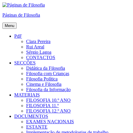
Skip
to
Páginas de Filosofia
content
Menu
PdF
Clara Pereira
Rui Areal
Sérgio Lagoa
CONTACTOS
SECÇÕES
Didática da Filosofia
Filosofia com Crianças
Filosofia Política
Cinema e Filosofia
Filosofia da Informação
MATERIAIS
FILOSOFIA 10.º ANO
FILOSOFIA 11.º
FILOSOFIA 12.º ANO
DOCUMENTOS
EXAMES NACIONAIS
ESTANTE
Implementação de metodologias de trabalho