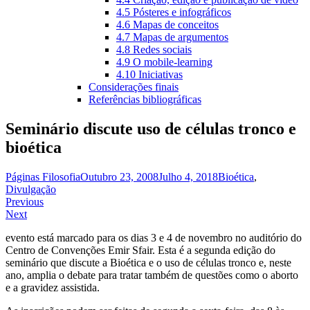
4.5 Pósteres e infográficos
4.6 Mapas de conceitos
4.7 Mapas de argumentos
4.8 Redes sociais
4.9 O mobile-learning
4.10 Iniciativas
Considerações finais
Referências bibliográficas
Seminário discute uso de células tronco e
bioética
Páginas Filosofia
Outubro 23, 2008
Julho 4, 2018
Bioética
,
Divulgação
Navegação
Previous
Next
de
evento está marcado para os dias 3 e 4 de novembro no auditório do
artigos
Centro de Convenções Emir Sfair. Esta é a segunda edição do
seminário que discute a Bioética e o uso de células tronco e, neste
ano, amplia o debate para tratar também de questões como o aborto
e a gravidez assistida.