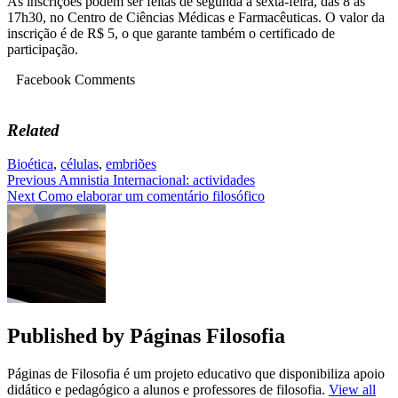
As inscrições podem ser feitas de segunda a sexta-feira, das 8 às
17h30, no Centro de Ciências Médicas e Farmacêuticas. O valor da
inscrição é de R$ 5, o que garante também o certificado de
participação.
Facebook Comments
Related
Bioética
,
células
,
embriões
Navegação
Previous
Amnistia Internacional: actividades
Next
Como elaborar um comentário filosófico
de
artigos
Published by
Páginas Filosofia
Páginas de Filosofia é um projeto educativo que disponibiliza apoio
didático e pedagógico a alunos e professores de filosofia.
View all