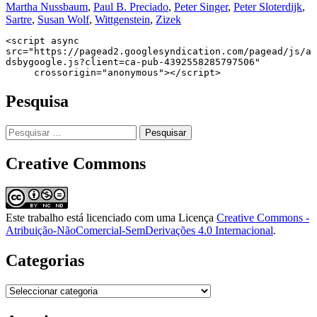
Martha Nussbaum
,
Paul B. Preciado
,
Peter Singer
,
Peter Sloterdijk
,
Sartre
,
Susan Wolf
,
Wittgenstein
,
Zizek
<script async 
src="https://pagead2.googlesyndication.com/pagead/js/a
dsbygoogle.js?client=ca-pub-4392558285797506"

     crossorigin="anonymous"></script>
Pesquisa
Pesquisar
por:
Creative Commons
Este trabalho está licenciado com uma Licença
Creative Commons -
Atribuição-NãoComercial-SemDerivações 4.0 Internacional
.
Categorias
Categorias