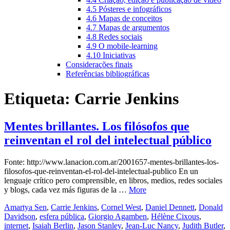
4.5 Pósteres e infográficos
4.6 Mapas de conceitos
4.7 Mapas de argumentos
4.8 Redes sociais
4.9 O mobile-learning
4.10 Iniciativas
Considerações finais
Referências bibliográficas
Etiqueta:
Carrie Jenkins
Mentes brillantes. Los filósofos que
reinventan el rol del intelectual público
Fonte: http://www.lanacion.com.ar/2001657-mentes-brillantes-los-
filosofos-que-reinventan-el-rol-del-intelectual-publico En un
lenguaje crítico pero comprensible, en libros, medios, redes sociales
y blogs, cada vez más figuras de la …
More
Amartya Sen
,
Carrie Jenkins
,
Cornel West
,
Daniel Dennett
,
Donald
Davidson
,
esfera pública
,
Giorgio Agamben
,
Hélène Cixous
,
internet
,
Isaiah Berlin
,
Jason Stanley
,
Jean-Luc Nancy
,
Judith Butler
,