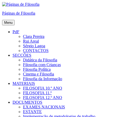
Skip
to
Páginas de Filosofia
content
Menu
PdF
Clara Pereira
Rui Areal
Sérgio Lagoa
CONTACTOS
SECÇÕES
Didática da Filosofia
Filosofia com Crianças
Filosofia Política
Cinema e Filosofia
Filosofia da Informação
MATERIAIS
FILOSOFIA 10.º ANO
FILOSOFIA 11.º
FILOSOFIA 12.º ANO
DOCUMENTOS
EXAMES NACIONAIS
ESTANTE
Implementação de metodologias de trabalho