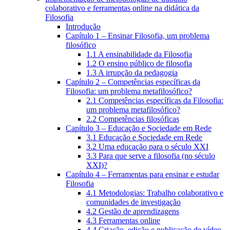
colaborativo e ferramentas online na didática da
Filosofia
Introdução
Capítulo 1 – Ensinar Filosofia, um problema
filosófico
1.1 A ensinabilidade da Filosofia
1.2 O ensino público de filosofia
1.3 A irrupção da pedagogia
Capítulo 2 – Competências específicas da
Filosofia: um problema metafilosófico?
2.1 Competências específicas da Filosofia:
um problema metafilosófico?
2.2 Competências filosóficas
Capítulo 3 – Educação e Sociedade em Rede
3.1 Educação e Sociedade em Rede
3.2 Uma educação para o século XXI
3.3 Para que serve a filosofia (no século
XXI)?
Capítulo 4 – Ferramentas para ensinar e estudar
Filosofia
4.1 Metodologias: Trabalho colaborativo e
comunidades de investigação
4.2 Gestão de aprendizagens
4.3 Ferramentas online
4.4 Criação, edição e publicação de vídeo