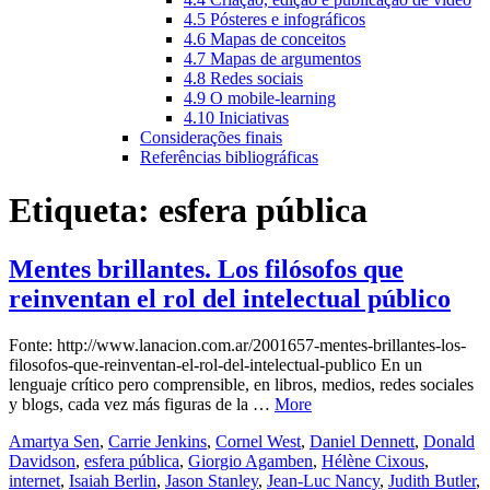
4.5 Pósteres e infográficos
4.6 Mapas de conceitos
4.7 Mapas de argumentos
4.8 Redes sociais
4.9 O mobile-learning
4.10 Iniciativas
Considerações finais
Referências bibliográficas
Etiqueta:
esfera pública
Mentes brillantes. Los filósofos que
reinventan el rol del intelectual público
Fonte: http://www.lanacion.com.ar/2001657-mentes-brillantes-los-
filosofos-que-reinventan-el-rol-del-intelectual-publico En un
lenguaje crítico pero comprensible, en libros, medios, redes sociales
y blogs, cada vez más figuras de la …
More
Amartya Sen
,
Carrie Jenkins
,
Cornel West
,
Daniel Dennett
,
Donald
Davidson
,
esfera pública
,
Giorgio Agamben
,
Hélène Cixous
,
internet
,
Isaiah Berlin
,
Jason Stanley
,
Jean-Luc Nancy
,
Judith Butler
,