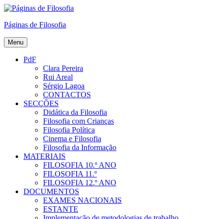
Skip
to
Páginas de Filosofia
content
Menu
PdF
Clara Pereira
Rui Areal
Sérgio Lagoa
CONTACTOS
SECÇÕES
Didática da Filosofia
Filosofia com Crianças
Filosofia Política
Cinema e Filosofia
Filosofia da Informação
MATERIAIS
FILOSOFIA 10.º ANO
FILOSOFIA 11.º
FILOSOFIA 12.º ANO
DOCUMENTOS
EXAMES NACIONAIS
ESTANTE
Implementação de metodologias de trabalho