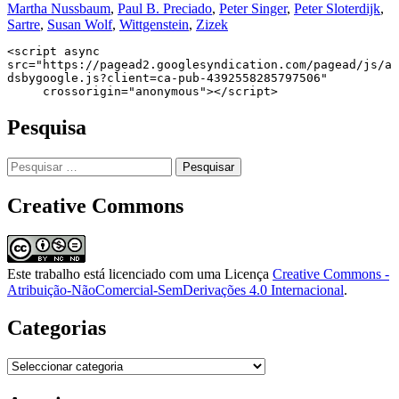
Martha Nussbaum
,
Paul B. Preciado
,
Peter Singer
,
Peter Sloterdijk
,
Sartre
,
Susan Wolf
,
Wittgenstein
,
Zizek
<script async 
src="https://pagead2.googlesyndication.com/pagead/js/a
dsbygoogle.js?client=ca-pub-4392558285797506"

     crossorigin="anonymous"></script>
Pesquisa
Pesquisar
por:
Creative Commons
Este trabalho está licenciado com uma Licença
Creative Commons -
Atribuição-NãoComercial-SemDerivações 4.0 Internacional
.
Categorias
Categorias