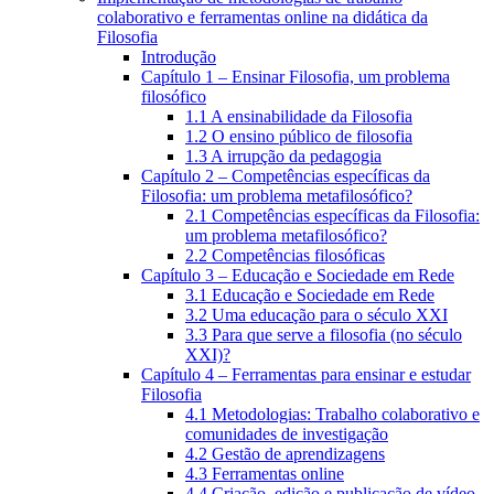
colaborativo e ferramentas online na didática da
Filosofia
Introdução
Capítulo 1 – Ensinar Filosofia, um problema
filosófico
1.1 A ensinabilidade da Filosofia
1.2 O ensino público de filosofia
1.3 A irrupção da pedagogia
Capítulo 2 – Competências específicas da
Filosofia: um problema metafilosófico?
2.1 Competências específicas da Filosofia:
um problema metafilosófico?
2.2 Competências filosóficas
Capítulo 3 – Educação e Sociedade em Rede
3.1 Educação e Sociedade em Rede
3.2 Uma educação para o século XXI
3.3 Para que serve a filosofia (no século
XXI)?
Capítulo 4 – Ferramentas para ensinar e estudar
Filosofia
4.1 Metodologias: Trabalho colaborativo e
comunidades de investigação
4.2 Gestão de aprendizagens
4.3 Ferramentas online
4.4 Criação, edição e publicação de vídeo