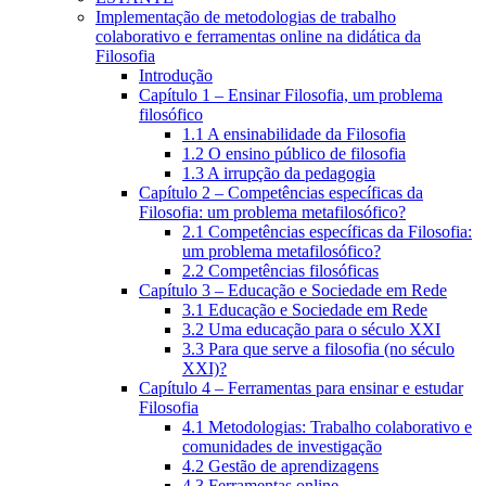
Implementação de metodologias de trabalho
colaborativo e ferramentas online na didática da
Filosofia
Introdução
Capítulo 1 – Ensinar Filosofia, um problema
filosófico
1.1 A ensinabilidade da Filosofia
1.2 O ensino público de filosofia
1.3 A irrupção da pedagogia
Capítulo 2 – Competências específicas da
Filosofia: um problema metafilosófico?
2.1 Competências específicas da Filosofia:
um problema metafilosófico?
2.2 Competências filosóficas
Capítulo 3 – Educação e Sociedade em Rede
3.1 Educação e Sociedade em Rede
3.2 Uma educação para o século XXI
3.3 Para que serve a filosofia (no século
XXI)?
Capítulo 4 – Ferramentas para ensinar e estudar
Filosofia
4.1 Metodologias: Trabalho colaborativo e
comunidades de investigação
4.2 Gestão de aprendizagens
4.3 Ferramentas online