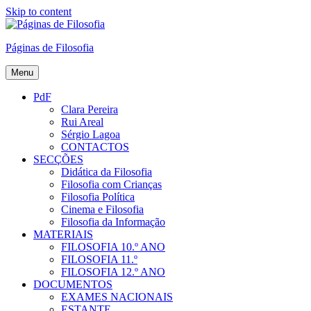
Skip to content
Páginas de Filosofia
Menu
PdF
Clara Pereira
Rui Areal
Sérgio Lagoa
CONTACTOS
SECÇÕES
Didática da Filosofia
Filosofia com Crianças
Filosofia Política
Cinema e Filosofia
Filosofia da Informação
MATERIAIS
FILOSOFIA 10.º ANO
FILOSOFIA 11.º
FILOSOFIA 12.º ANO
DOCUMENTOS
EXAMES NACIONAIS
ESTANTE