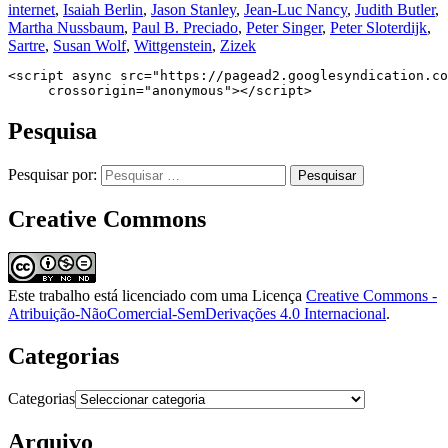
internet
,
Isaiah Berlin
,
Jason Stanley
,
Jean-Luc Nancy
,
Judith Butler
,
Martha Nussbaum
,
Paul B. Preciado
,
Peter Singer
,
Peter Sloterdijk
,
Sartre
,
Susan Wolf
,
Wittgenstein
,
Zizek
<script async src="https://pagead2.googlesyndication.co
     crossorigin="anonymous"></script>
Pesquisa
Pesquisar por:
Creative Commons
Este trabalho está licenciado com uma Licença
Creative Commons -
Atribuição-NãoComercial-SemDerivações 4.0 Internacional
.
Categorias
Categorias
Arquivo