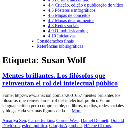
4.4 Criação, edição e publicação de vídeo
4.5 Pósteres e infográficos
4.6 Mapas de conceitos
4.7 Mapas de argumentos
4.8 Redes sociais
4.9 O mobile-learning
4.10 Iniciativas
Considerações finais
Referências bibliográficas
Etiqueta:
Susan Wolf
Mentes brillantes. Los filósofos que
reinventan el rol del intelectual público
Fonte: http://www.lanacion.com.ar/2001657-mentes-brillantes-los-
filosofos-que-reinventan-el-rol-del-intelectual-publico En un
lenguaje crítico pero comprensible, en libros, medios, redes sociales
y blogs, cada vez más figuras de la …
More
Amartya Sen
,
Carrie Jenkins
,
Cornel West
,
Daniel Dennett
,
Donald
Davidson
,
esfera pública
,
Giorgio Agamben
,
Hélène Cixous
,