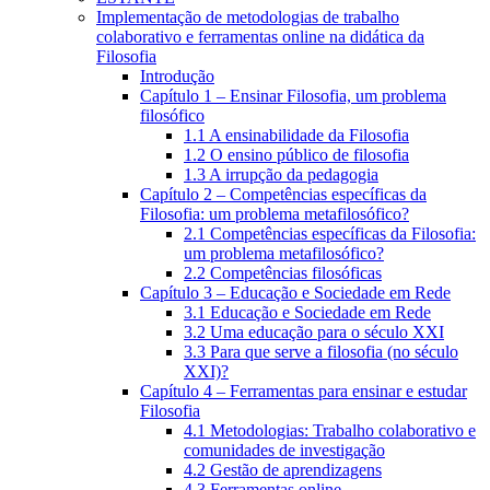
Implementação de metodologias de trabalho
colaborativo e ferramentas online na didática da
Filosofia
Introdução
Capítulo 1 – Ensinar Filosofia, um problema
filosófico
1.1 A ensinabilidade da Filosofia
1.2 O ensino público de filosofia
1.3 A irrupção da pedagogia
Capítulo 2 – Competências específicas da
Filosofia: um problema metafilosófico?
2.1 Competências específicas da Filosofia:
um problema metafilosófico?
2.2 Competências filosóficas
Capítulo 3 – Educação e Sociedade em Rede
3.1 Educação e Sociedade em Rede
3.2 Uma educação para o século XXI
3.3 Para que serve a filosofia (no século
XXI)?
Capítulo 4 – Ferramentas para ensinar e estudar
Filosofia
4.1 Metodologias: Trabalho colaborativo e
comunidades de investigação
4.2 Gestão de aprendizagens
4.3 Ferramentas online