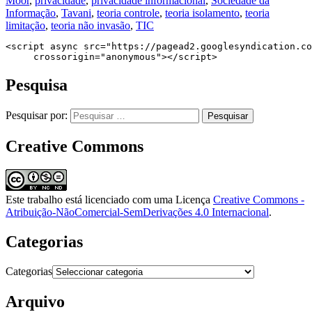
Moor
,
privacidade
,
privacidade informacional
,
Sociedade da
Informação
,
Tavani
,
teoria controle
,
teoria isolamento
,
teoria
limitação
,
teoria não invasão
,
TIC
<script async src="https://pagead2.googlesyndication.co
     crossorigin="anonymous"></script>
Pesquisa
Pesquisar por:
Creative Commons
Este trabalho está licenciado com uma Licença
Creative Commons -
Atribuição-NãoComercial-SemDerivações 4.0 Internacional
.
Categorias
Categorias
Arquivo