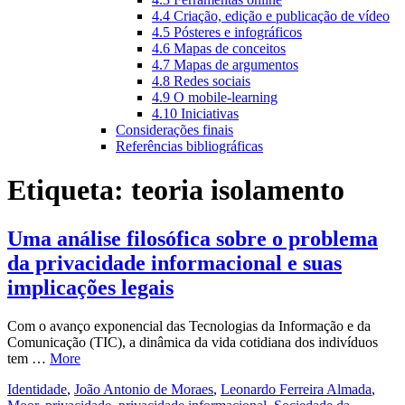
4.4 Criação, edição e publicação de vídeo
4.5 Pósteres e infográficos
4.6 Mapas de conceitos
4.7 Mapas de argumentos
4.8 Redes sociais
4.9 O mobile-learning
4.10 Iniciativas
Considerações finais
Referências bibliográficas
Etiqueta:
teoria isolamento
Uma análise filosófica sobre o problema
da privacidade informacional e suas
implicações legais
Com o avanço exponencial das Tecnologias da Informação e da
Comunicação (TIC), a dinâmica da vida cotidiana dos indivíduos
tem …
More
Identidade
,
João Antonio de Moraes
,
Leonardo Ferreira Almada
,