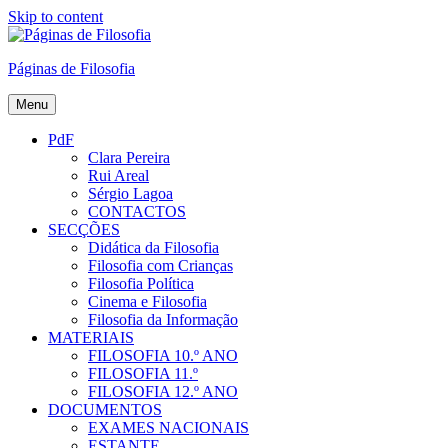
Skip to content
Páginas de Filosofia
Menu
PdF
Clara Pereira
Rui Areal
Sérgio Lagoa
CONTACTOS
SECÇÕES
Didática da Filosofia
Filosofia com Crianças
Filosofia Política
Cinema e Filosofia
Filosofia da Informação
MATERIAIS
FILOSOFIA 10.º ANO
FILOSOFIA 11.º
FILOSOFIA 12.º ANO
DOCUMENTOS
EXAMES NACIONAIS
ESTANTE