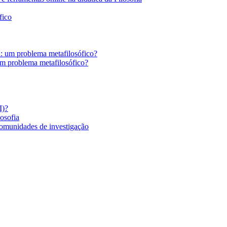
fico
a: um problema metafilosófico?
um problema metafilosófico?
I)?
losofia
comunidades de investigação