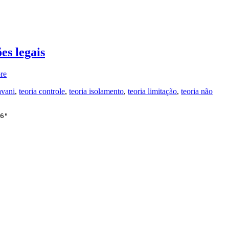
es legais
re
avani
,
teoria controle
,
teoria isolamento
,
teoria limitação
,
teoria não
6"
