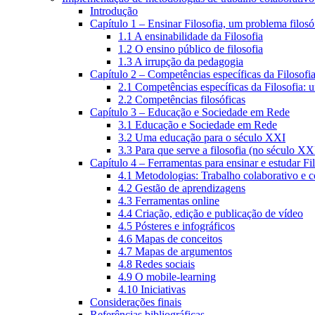
Introdução
Capítulo 1 – Ensinar Filosofia, um problema filosó
1.1 A ensinabilidade da Filosofia
1.2 O ensino público de filosofia
1.3 A irrupção da pedagogia
Capítulo 2 – Competências específicas da Filosofi
2.1 Competências específicas da Filosofia: 
2.2 Competências filosóficas
Capítulo 3 – Educação e Sociedade em Rede
3.1 Educação e Sociedade em Rede
3.2 Uma educação para o século XXI
3.3 Para que serve a filosofia (no século XX
Capítulo 4 – Ferramentas para ensinar e estudar Fi
4.1 Metodologias: Trabalho colaborativo e 
4.2 Gestão de aprendizagens
4.3 Ferramentas online
4.4 Criação, edição e publicação de vídeo
4.5 Pósteres e infográficos
4.6 Mapas de conceitos
4.7 Mapas de argumentos
4.8 Redes sociais
4.9 O mobile-learning
4.10 Iniciativas
Considerações finais
Referências bibliográficas