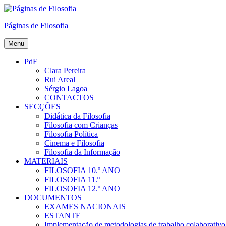
Skip
to
Páginas de Filosofia
content
Menu
PdF
Clara Pereira
Rui Areal
Sérgio Lagoa
CONTACTOS
SECÇÕES
Didática da Filosofia
Filosofia com Crianças
Filosofia Política
Cinema e Filosofia
Filosofia da Informação
MATERIAIS
FILOSOFIA 10.º ANO
FILOSOFIA 11.º
FILOSOFIA 12.º ANO
DOCUMENTOS
EXAMES NACIONAIS
ESTANTE
Implementação de metodologias de trabalho colaborativo e