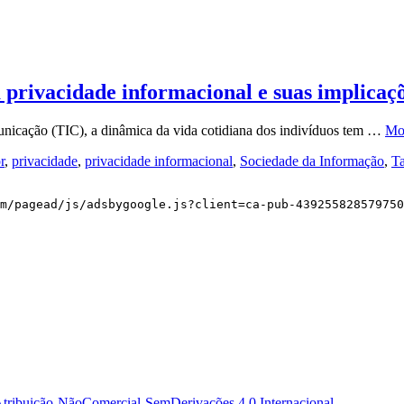
 privacidade informacional e suas implicaçõ
nicação (TIC), a dinâmica da vida cotidiana dos indivíduos tem …
Mo
r
,
privacidade
,
privacidade informacional
,
Sociedade da Informação
,
T
m/pagead/js/adsbygoogle.js?client=ca-pub-439255828579750
tribuição-NãoComercial-SemDerivações 4.0 Internacional
.