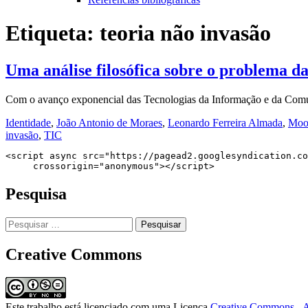
Etiqueta:
teoria não invasão
Uma análise filosófica sobre o problema da
Com o avanço exponencial das Tecnologias da Informação e da Comu
Identidade
,
João Antonio de Moraes
,
Leonardo Ferreira Almada
,
Moo
invasão
,
TIC
<script async src="https://pagead2.googlesyndication.co
     crossorigin="anonymous"></script>
Pesquisa
Pesquisar
por:
Creative Commons
Este trabalho está licenciado com uma Licença
Creative Commons - A