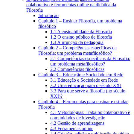
colaborativo e ferramentas online na didática da
Filosofia
Introdução
Capítulo 1 – Ensinar Filosofia, um problema
filosófico
1.1 A ensinabilidade da Filosofia
1.2 O ensino público de filosofia
1.3 A irrupção da pedagogia
Capítulo 2 – Competências específicas da
Filosofia: um problema metafilosófico?
2.1 Competências específicas da Filosofia:
um problema metafilosófico?
2.2 Competências filosóficas
Capítulo 3 – Educação e Sociedade em Rede
3.1 Educação e Sociedade em Rede
3.2 Uma educação para o século XXI
3.3 Para que serve a filosofia (no século
XXI)?
Capítulo 4 – Ferramentas para ensinar e estudar
Filosofia
4.1 Metodologias: Trabalho colaborativo e
comunidades de investigação
4.2 Gestão de aprendizagens
4.3 Ferramentas online
4.4 Criação, edição e publicação de vídeo