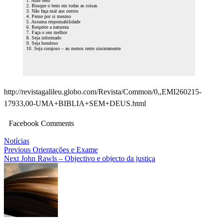
1. Ame bem
2. Busque o bem em todas as coisas
3. Não faça mal aos outros
4. Pense por si mesmo
5. Assuma responsabilidade
6. Respeite a natureza
7. Faça o seu melhor
8. Seja informado
9. Seja bondoso
10. Seja corajoso – ao menos tente sinceramente
http://revistagalileu.globo.com/Revista/Common/0,,EMI260215-
17933,00-UMA+BIBLIA+SEM+DEUS.html
Facebook Comments
Notícias
Navegação
Previous
Orientações e Exame
Next
John Rawls – Objectivo e objecto da justiça
de
artigos