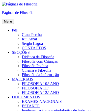
Skip
to
Páginas de Filosofia
content
Menu
PdF
Clara Pereira
Rui Areal
Sérgio Lagoa
CONTACTOS
SECÇÕES
Didática da Filosofia
Filosofia com Crianças
Filosofia Política
Cinema e Filosofia
Filosofia da Informação
MATERIAIS
FILOSOFIA 10.º ANO
FILOSOFIA 11.º
FILOSOFIA 12.º ANO
DOCUMENTOS
EXAMES NACIONAIS
ESTANTE
Implementação de metodologias de trabalho