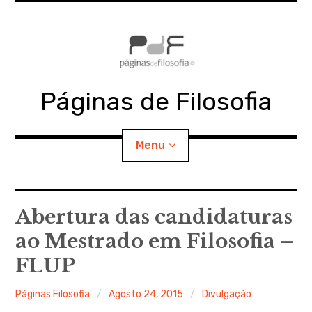
Skip
to
content
Páginas de Filosofia
Menu
expan
PdF
child
Abertura das candidaturas
menu
ao Mestrado em Filosofia –
expan
SECÇÕES
child
menu
FLUP
expan
MATERIAIS
child
menu
Páginas Filosofia
Agosto 24, 2015
Divulgação
expan
DOCUMENTOS
child