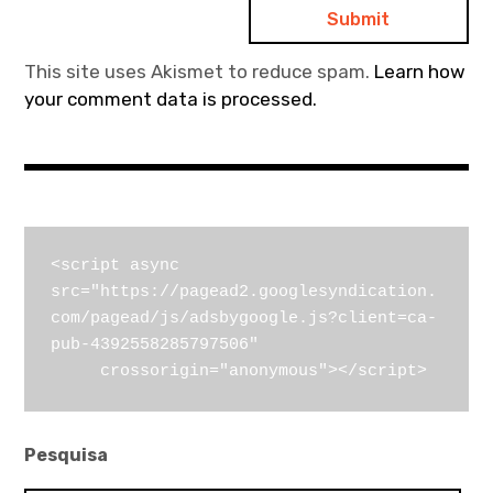
This site uses Akismet to reduce spam.
Learn how
your comment data is processed.
<script async 
src="https://pagead2.googlesyndication.
com/pagead/js/adsbygoogle.js?client=ca-
pub-4392558285797506"

     crossorigin="anonymous"></script>
Pesquisa