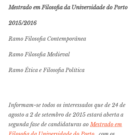
menu
Mestrado em Filosofia da Universidade do Porto
2015/2016
Ramo Filosofia Contemporânea
expan
child
menu
Ramo Filosofia Medieval
Ramo Ética e Filosofia Política
expan
child
menu
Informam-se todos os interessados que de 24 de
expan
child
menu
agosto a 2 de setembro de 2015 estará aberta a
segunda fase de candidaturas ao
Mestrado em
expan
child
menu
Filosofia da Universidade do Porto
, com os