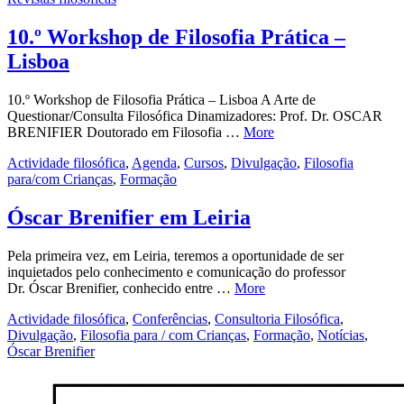
10.º Workshop de Filosofia Prática –
Lisboa
10.º Workshop de Filosofia Prática – Lisboa A Arte de
Questionar/Consulta Filosófica Dinamizadores: Prof. Dr. OSCAR
BRENIFIER Doutorado em Filosofia …
More
Actividade filosófica
,
Agenda
,
Cursos
,
Divulgação
,
Filosofia
para/com Crianças
,
Formação
Óscar Brenifier em Leiria
Pela primeira vez, em Leiria, teremos a oportunidade de ser
inquietados pelo conhecimento e comunicação do professor
Dr. Óscar Brenifier, conhecido entre …
More
Actividade filosófica
,
Conferências
,
Consultoria Filosófica
,
Divulgação
,
Filosofia para / com Crianças
,
Formação
,
Notícias
,
Óscar Brenifier