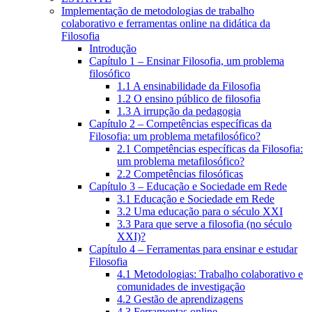
Implementação de metodologias de trabalho
colaborativo e ferramentas online na didática da
Filosofia
Introdução
Capítulo 1 – Ensinar Filosofia, um problema
filosófico
1.1 A ensinabilidade da Filosofia
1.2 O ensino público de filosofia
1.3 A irrupção da pedagogia
Capítulo 2 – Competências específicas da
Filosofia: um problema metafilosófico?
2.1 Competências específicas da Filosofia:
um problema metafilosófico?
2.2 Competências filosóficas
Capítulo 3 – Educação e Sociedade em Rede
3.1 Educação e Sociedade em Rede
3.2 Uma educação para o século XXI
3.3 Para que serve a filosofia (no século
XXI)?
Capítulo 4 – Ferramentas para ensinar e estudar
Filosofia
4.1 Metodologias: Trabalho colaborativo e
comunidades de investigação
4.2 Gestão de aprendizagens
4.3 Ferramentas online