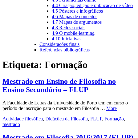
4.4 Criação, edição e publicação de vídeo
4.5 Pósteres e infográficos
4.6 Mapas de conceitos
4.7 Mapas de argumentos
4.8 Redes sociais
4.9 O mobile-learning
4.10 Iniciativas
Considerações finais
Referências bibliográficas
Etiqueta:
Formação
Mestrado em Ensino de Filosofia no
Ensino Secundário – FLUP
A Faculdade de Letras da Universidade do Porto tem em curso o
período de inscrição para o mestrado em Filosofia …
More
Actividade filosófica
,
Didáctica da Filosofia
,
FLUP
,
Formação
,
mestrado
Mestrado em Filosofia 2016/2017 (FLUP)