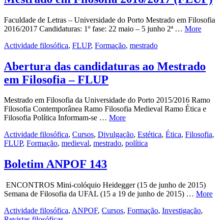
Faculdade de Letras – Universidade do Porto Mestrado em Filosofia
2016/2017 Candidaturas: 1º fase: 22 maio – 5 junho 2ª …
More
Actividade filosófica
,
FLUP
,
Formação
,
mestrado
Abertura das candidaturas ao Mestrado
em Filosofia – FLUP
Mestrado em Filosofia da Universidade do Porto 2015/2016 Ramo
Filosofia Contemporânea Ramo Filosofia Medieval Ramo Ética e
Filosofia Política Informam-se …
More
Actividade filosófica
,
Cursos
,
Divulgação
,
Estética
,
Ética
,
Filosofia
,
FLUP
,
Formação
,
medieval
,
mestrado
,
política
Boletim ANPOF 143
ENCONTROS Mini-colóquio Heidegger (15 de junho de 2015)
Semana de Filosofia da UFAL (15 a 19 de junho de 2015) …
More
Actividade filosófica
,
ANPOF
,
Cursos
,
Formação
,
Investigação
,
Revistas filosóficas