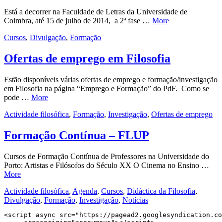
Está a decorrer na Faculdade de Letras da Universidade de
Coimbra, até 15 de julho de 2014, a 2ª fase …
More
Cursos
,
Divulgação
,
Formação
Ofertas de emprego em Filosofia
Estão disponíveis várias ofertas de emprego e formação/investigação
em Filosofia na página “Emprego e Formação” do PdF. Como se
pode …
More
Actividade filosófica
,
Formação
,
Investigação
,
Ofertas de emprego
Formação Contínua – FLUP
Cursos de Formação Contínua de Professores na Universidade do
Porto: Artistas e Filósofos do Século XX O Cinema no Ensino …
More
Actividade filosófica
,
Agenda
,
Cursos
,
Didáctica da Filosofia
,
Divulgação
,
Formação
,
Investigação
,
Notícias
<script async src="https://pagead2.googlesyndication.co