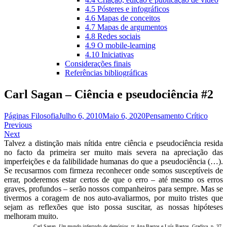
4.5 Pósteres e infográficos
4.6 Mapas de conceitos
4.7 Mapas de argumentos
4.8 Redes sociais
4.9 O mobile-learning
4.10 Iniciativas
Considerações finais
Referências bibliográficas
Carl Sagan – Ciência e pseudociência #2
Páginas Filosofia
Julho 6, 2010
Maio 6, 2020
Pensamento Crítico
Navegação
Previous
Next
de
Talvez a distinção mais nítida entre ciência e pseudociência resida
artigos
no facto da primeira ser muito mais severa na apreciação das
imperfeições e da falibilidade humanas do que a pseudociência (…).
Se recusarmos com firmeza reconhecer onde somos susceptíveis de
errar, poderemos estar certos de que o erro – até mesmo os erros
graves, profundos – serão nossos companheiros para sempre. Mas se
tivermos a coragem de nos auto-avaliarmos, por muito tristes que
sejam as reflexões que isto possa suscitar, as nossas hipóteses
melhoram muito.
Carl Sagan,
Um mundo infestado de demónios
, tr. Ana Bastos e Luís Bastos, Gradiva, p. 37.