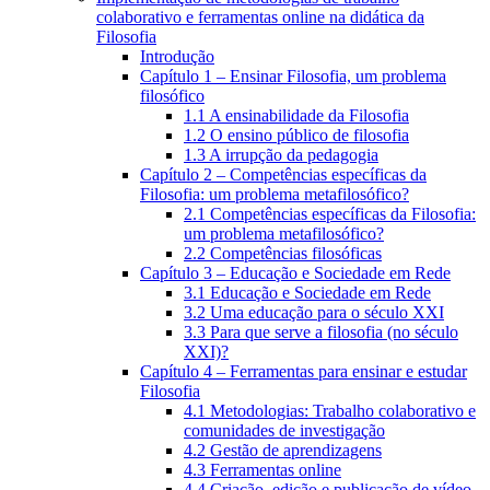
colaborativo e ferramentas online na didática da
Filosofia
Introdução
Capítulo 1 – Ensinar Filosofia, um problema
filosófico
1.1 A ensinabilidade da Filosofia
1.2 O ensino público de filosofia
1.3 A irrupção da pedagogia
Capítulo 2 – Competências específicas da
Filosofia: um problema metafilosófico?
2.1 Competências específicas da Filosofia:
um problema metafilosófico?
2.2 Competências filosóficas
Capítulo 3 – Educação e Sociedade em Rede
3.1 Educação e Sociedade em Rede
3.2 Uma educação para o século XXI
3.3 Para que serve a filosofia (no século
XXI)?
Capítulo 4 – Ferramentas para ensinar e estudar
Filosofia
4.1 Metodologias: Trabalho colaborativo e
comunidades de investigação
4.2 Gestão de aprendizagens
4.3 Ferramentas online
4.4 Criação, edição e publicação de vídeo