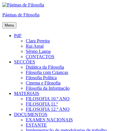
Skip
to
Páginas de Filosofia
content
Menu
PdF
Clara Pereira
Rui Areal
Sérgio Lagoa
CONTACTOS
SECÇÕES
Didática da Filosofia
Filosofia com Crianças
Filosofia Política
Cinema e Filosofia
Filosofia da Informação
MATERIAIS
FILOSOFIA 10.º ANO
FILOSOFIA 11.º
FILOSOFIA 12.º ANO
DOCUMENTOS
EXAMES NACIONAIS
ESTANTE
Implementação de metodologias de trabalho