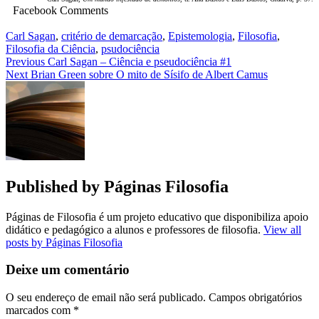
Facebook Comments
Carl Sagan
,
critério de demarcação
,
Epistemologia
,
Filosofia
,
Filosofia da Ciência
,
psudociência
Navegação
Previous
Carl Sagan – Ciência e pseudociência #1
Next
Brian Green sobre O mito de Sísifo de Albert Camus
de
artigos
Published by
Páginas Filosofia
Páginas de Filosofia é um projeto educativo que disponibiliza apoio
didático e pedagógico a alunos e professores de filosofia.
View all
posts by Páginas Filosofia
Deixe um comentário
O seu endereço de email não será publicado.
Campos obrigatórios
marcados com
*