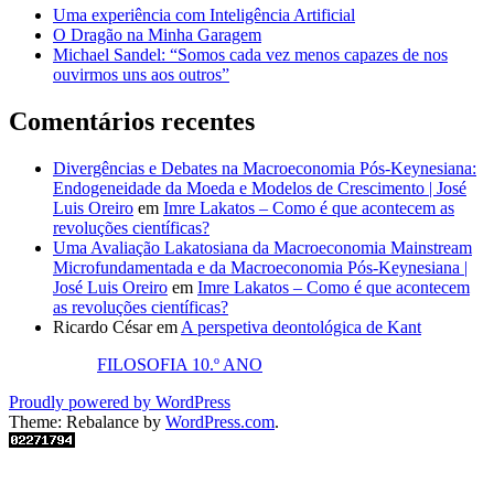
Uma experiência com Inteligência Artificial
O Dragão na Minha Garagem
Michael Sandel: “Somos cada vez menos capazes de nos
ouvirmos uns aos outros”
Comentários recentes
Divergências e Debates na Macroeconomia Pós-Keynesiana:
Endogeneidade da Moeda e Modelos de Crescimento | José
Luis Oreiro
em
Imre Lakatos – Como é que acontecem as
revoluções científicas?
Uma Avaliação Lakatosiana da Macroeconomia Mainstream
Microfundamentada e da Macroeconomia Pós-Keynesiana |
José Luis Oreiro
em
Imre Lakatos – Como é que acontecem
as revoluções científicas?
Ricardo César
em
A perspetiva deontológica de Kant
FILOSOFIA 10.º ANO
Proudly powered by WordPress
Theme: Rebalance by
WordPress.com
.