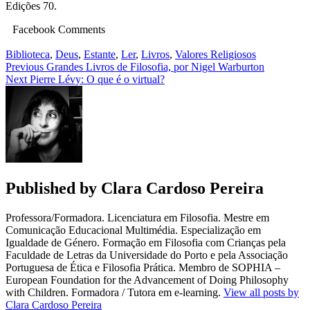
Edições 70.
Facebook Comments
Biblioteca
,
Deus
,
Estante
,
Ler
,
Livros
,
Valores Religiosos
Navegação
Previous
Grandes Livros de Filosofia, por Nigel Warburton
Next
Pierre Lévy: O que é o virtual?
de
artigos
Published by
Clara Cardoso Pereira
Professora/Formadora. Licenciatura em Filosofia. Mestre em
Comunicação Educacional Multimédia. Especialização em
Igualdade de Género. Formação em Filosofia com Crianças pela
Faculdade de Letras da Universidade do Porto e pela Associação
Portuguesa de Ética e Filosofia Prática. Membro de SOPHIA –
European Foundation for the Advancement of Doing Philosophy
with Children. Formadora / Tutora em e-learning.
View all posts by
Clara Cardoso Pereira