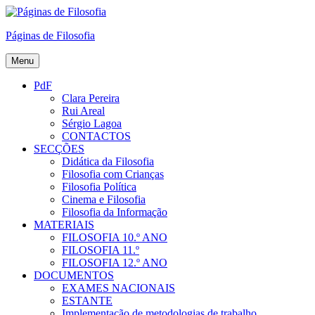
Skip
to
Páginas de Filosofia
content
Menu
PdF
Clara Pereira
Rui Areal
Sérgio Lagoa
CONTACTOS
SECÇÕES
Didática da Filosofia
Filosofia com Crianças
Filosofia Política
Cinema e Filosofia
Filosofia da Informação
MATERIAIS
FILOSOFIA 10.º ANO
FILOSOFIA 11.º
FILOSOFIA 12.º ANO
DOCUMENTOS
EXAMES NACIONAIS
ESTANTE
Implementação de metodologias de trabalho