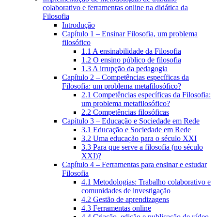
colaborativo e ferramentas online na didática da
Filosofia
Introdução
Capítulo 1 – Ensinar Filosofia, um problema
filosófico
1.1 A ensinabilidade da Filosofia
1.2 O ensino público de filosofia
1.3 A irrupção da pedagogia
Capítulo 2 – Competências específicas da
Filosofia: um problema metafilosófico?
2.1 Competências específicas da Filosofia:
um problema metafilosófico?
2.2 Competências filosóficas
Capítulo 3 – Educação e Sociedade em Rede
3.1 Educação e Sociedade em Rede
3.2 Uma educação para o século XXI
3.3 Para que serve a filosofia (no século
XXI)?
Capítulo 4 – Ferramentas para ensinar e estudar
Filosofia
4.1 Metodologias: Trabalho colaborativo e
comunidades de investigação
4.2 Gestão de aprendizagens
4.3 Ferramentas online
4.4 Criação, edição e publicação de vídeo