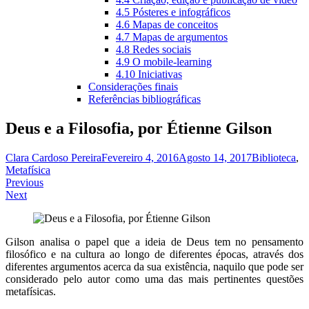
4.5 Pósteres e infográficos
4.6 Mapas de conceitos
4.7 Mapas de argumentos
4.8 Redes sociais
4.9 O mobile-learning
4.10 Iniciativas
Considerações finais
Referências bibliográficas
Deus e a Filosofia, por Étienne Gilson
Clara Cardoso Pereira
Fevereiro 4, 2016
Agosto 14, 2017
Biblioteca
,
Metafísica
Navegação
Previous
Next
de
artigos
Gilson analisa o papel que a ideia de Deus tem no pensamento
filosófico e na cultura ao longo de diferentes épocas, através dos
diferentes argumentos acerca da sua existência, naquilo que pode ser
considerado pelo autor como uma das mais pertinentes questões
metafísicas.