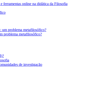
 ferramentas online na didática da Filosofia
fico
a: um problema metafilosófico?
um problema metafilosófico?
I)?
losofia
comunidades de investigação