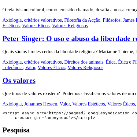
O relativismo cultural, como tem sido chamado, desafia a nossa crenç
Axiologia
,
critérios valorativos
,
Filosofia da Acção
,
Filósofos
,
James 
Estéticos
,
Valores Éticos
,
Valores Religiosos
Peter Singer: O uso e abuso da liberdade r
Quais são os limites certos da liberdade religiosa? Marianne Thieme,
Axiologia
,
critérios valorativos
,
Direitos dos animais
,
Ética
,
Ética e F
Tolerância
,
Valor
,
Valores Éticos
,
Valores Religiosos
Os valores
Que tipos de valores existem? Podemos classificar os valores de um 
Axiologia
,
Johannes Hessen
,
Valor
,
Valores Estéticos
,
Valores Éticos
<script async src="https://pagead2.googlesyndication.co
     crossorigin="anonymous"></script>
Pesquisa