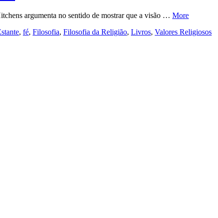
Hitchens argumenta no sentido de mostrar que a visão …
More
stante
,
fé
,
Filosofia
,
Filosofia da Religião
,
Livros
,
Valores Religiosos