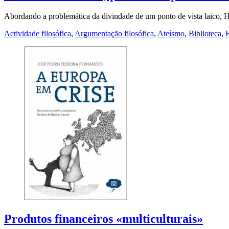
Abordando a problemática da divindade de um ponto de vista laico, 
Actividade filosófica
,
Argumentação filosófica
,
Ateísmo
,
Biblioteca
,
E
Produtos financeiros «multiculturais»