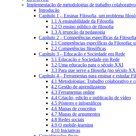
Implementação de metodologias de trabalho colaborativo e
Introdução
Capítulo 1 – Ensinar Filosofia, um problema filosó
1.1 A ensinabilidade da Filosofia
1.2 O ensino público de filosofia
1.3 A irrupção da pedagogia
Capítulo 2 – Competências específicas da Filosofi
2.1 Competências específicas da Filosofia: 
2.2 Competências filosóficas
Capítulo 3 – Educação e Sociedade em Rede
3.1 Educação e Sociedade em Rede
3.2 Uma educação para o século XXI
3.3 Para que serve a filosofia (no século XX
Capítulo 4 – Ferramentas para ensinar e estudar Fi
4.1 Metodologias: Trabalho colaborativo e 
4.2 Gestão de aprendizagens
4.3 Ferramentas online
4.4 Criação, edição e publicação de vídeo
4.5 Pósteres e infográficos
4.6 Mapas de conceitos
4.7 Mapas de argumentos
4.8 Redes sociais
4.9 O mobile-learning
4.10 Iniciativas
Considerações finais