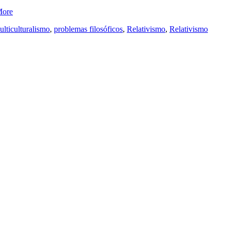
ore
lticulturalismo
,
problemas filosóficos
,
Relativismo
,
Relativismo