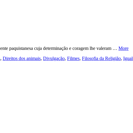
ente paquistanesa cuja determinação e coragem lhe valeram …
More
s
,
Direitos dos animais
,
Divulgação
,
Filmes
,
Filosofia da Religião
,
Igua