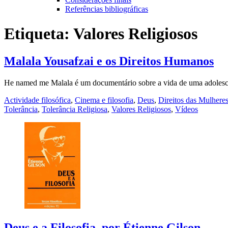
Referências bibliográficas
Etiqueta:
Valores Religiosos
Malala Yousafzai e os Direitos Humanos
He named me Malala é um documentário sobre a vida de uma adolesc
Actividade filosófica
,
Cinema e filosofia
,
Deus
,
Direitos das Mulhere
Tolerância
,
Tolerância Religiosa
,
Valores Religiosos
,
Vídeos
Deus e a Filosofia, por Étienne Gilson