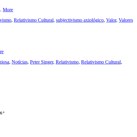
 …
More
ivismo
,
Relativismo Cultural
,
subjectivismo axiológico
,
Valor
,
Valores
re
giosa
,
Notícias
,
Peter Singer
,
Relativismo
,
Relativismo Cultural
,
6"
