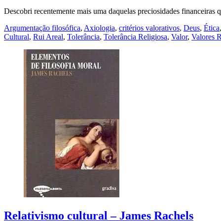
Descobri recentemente mais uma daquelas preciosidades financeiras qu
Argumentação filosófica
,
Axiologia
,
critérios valorativos
,
Deus
,
Ética
Cultural
,
Rui Areal
,
Tolerância
,
Tolerância Religiosa
,
Valor
,
Valores R
Relativismo cultural – James Rachels