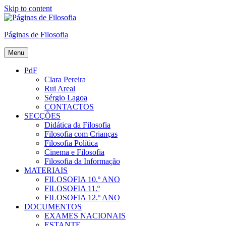
Skip to content
Páginas de Filosofia
Menu
PdF
Clara Pereira
Rui Areal
Sérgio Lagoa
CONTACTOS
SECÇÕES
Didática da Filosofia
Filosofia com Crianças
Filosofia Política
Cinema e Filosofia
Filosofia da Informação
MATERIAIS
FILOSOFIA 10.º ANO
FILOSOFIA 11.º
FILOSOFIA 12.º ANO
DOCUMENTOS
EXAMES NACIONAIS
ESTANTE