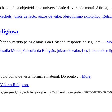
a habitual na objetividade e universalidade da verdade moral. Afirma,
Rachels
,
juízos de facto
,
juízos de valor
,
objectivismo axiológico
,
Relat
eligiosa
 líder do Partido pelos Animais da Holanda, responde da seguinte …
Mo
ilosofia Moral
,
Filosofia da Religião
,
juízos de valor
,
Ler
,
Liberdade reli
duplo ponto de vista: formal e material. Do ponto …
More
,
Valores Religiosos
m/pagead/js/adsbygoogle.js?client=ca-pub-439255828579750