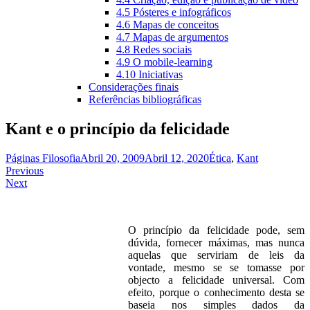
4.5 Pósteres e infográficos
4.6 Mapas de conceitos
4.7 Mapas de argumentos
4.8 Redes sociais
4.9 O mobile-learning
4.10 Iniciativas
Considerações finais
Referências bibliográficas
Kant e o princípio da felicidade
Páginas Filosofia
Abril 20, 2009
Abril 12, 2020
Ética
,
Kant
Navegação
Previous
Next
de
artigos
O princípio da felicidade pode, sem
dúvida, fornecer máximas, mas nunca
aquelas que serviriam de leis da
vontade, mesmo se se tomasse por
objecto a felicidade universal. Com
efeito, porque o conhecimento desta se
baseia nos simples dados da