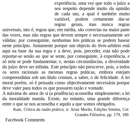
experiência, uma vez que todo o juízo a
seu respeito depende muito da opinião
de cada um, a qual é também muito
variável, podem certamente dar-se
regras gerais, mas nunca regras
universais, isto é, regras que, em média, são correctas na maior parte
das vezes, mas não regras que devem sempre e necessariamente ser
válidas; por conseguinte, nenhumas leis práticas se podem basear
neste princípio. Justamente porque um objecto do livre-arbítrio está
aqui na base da sua regra e a deve, pois, preceder, esta não pode
reportar-se senão ao que se sente, por conseguinte, à experiência, e
só nela se pode fundamentar; e, nestas circunstâncias, a diversidade
do juízo deve ser infinita. Este princípio não prescreve, pois, a todos
os seres racionais as mesmas regras práticas, embora estejam
compreendidas sob um título comum, a saber, o de felicidade. A lei
moral porém, só é pensada como objectivamente necessária porque
deve valer para todos os que possuem razão e vontade.
A máxima do amor de si (a prudência) aconselha simplesmente; a lei
da moralidade manda. Existe, no entanto, uma grande diferença
entre o que se nos aconselha e aquilo a que somos obrigados.
Kant,
Crítica da razão prática
, tr. Artur Morão, Edições Setenta, Col.
Grandes Filósofos, pp. 179, 180.
Facebook Comments