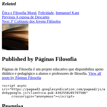
Related
Ética e Filosofia Moral
,
Felicidade
,
Immanuel Kant
Navegação
Previous
A esposa de Descartes
Next
3º Colóquio dos Jovens Filósofos
de
artigos
Published by
Páginas Filosofia
Páginas de Filosofia é um projeto educativo que disponibiliza apoio
didático e pedagógico a alunos e professores de filosofia.
View all
posts by Páginas Filosofia
<script async 
src="https://pagead2.googlesyndication.com/pagead/js/a
dsbygoogle.js?client=ca-pub-4392558285797506"

     crossorigin="anonymous"></script>
Pesquisa