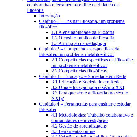
colaborativo e ferramentas online na didática da
Filosofia
Introdução
Capítulo 1 – Ensinar Filosofia, um problema
filosófico
1.1 A ensinabilidade da Filosofia
1.2 O ensino público de filosofia
1.3 A irrupção da pedagogia
Capítulo 2 – Competências específicas da
Filosofia: um problema metafilosófico?
2.1 Competências específicas da Filosofia:
um problema metafilosófico?
2.2 Competências filosóficas
Capítulo 3 – Educação e Sociedade em Rede
3.1 Educação e Sociedade em Rede
3.2 Uma educação para o século XXI
3.3 Para que serve a filosofia (no século
XXI)?
Capítulo 4 – Ferramentas para ensinar e estudar
Filosofia
4.1 Metodologias: Trabalho colaborativo e
comunidades de investigação
4.2 Gestão de aprendizagens
4.3 Ferramentas online
4.4 Criação, edição e publicação de vídeo