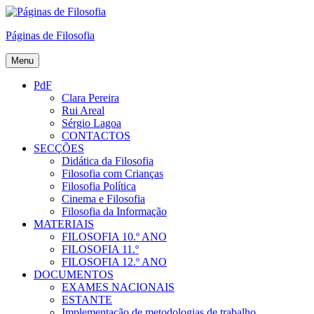
Skip
to
Páginas de Filosofia
content
Menu
PdF
Clara Pereira
Rui Areal
Sérgio Lagoa
CONTACTOS
SECÇÕES
Didática da Filosofia
Filosofia com Crianças
Filosofia Política
Cinema e Filosofia
Filosofia da Informação
MATERIAIS
FILOSOFIA 10.º ANO
FILOSOFIA 11.º
FILOSOFIA 12.º ANO
DOCUMENTOS
EXAMES NACIONAIS
ESTANTE
Implementação de metodologias de trabalho