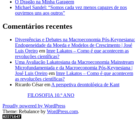
O Dragão na Minha Garagem
Michael Sandel: “Somos cada vez menos capazes de nos
ouvirmos uns aos outros”
Comentários recentes
Divergências e Debates na Macroeconomia Pós-Keynesiana:
Endogeneidade da Moeda e Modelos de Crescimento | José
Luis Oreiro
em
Imre Lakatos – Como é que acontecem as
revoluções científicas?
Uma Avaliação Lakatosiana da Macroeconomia Mainstream
Microfundamentada e da Macroeconomia Pós-Keynesiana |
José Luis Oreiro
em
Imre Lakatos – Como é que acontecem
as revoluções científicas?
Ricardo César
em
A perspetiva deontológica de Kant
FILOSOFIA 10.º ANO
Proudly powered by WordPress
Theme: Rebalance by
WordPress.com
.