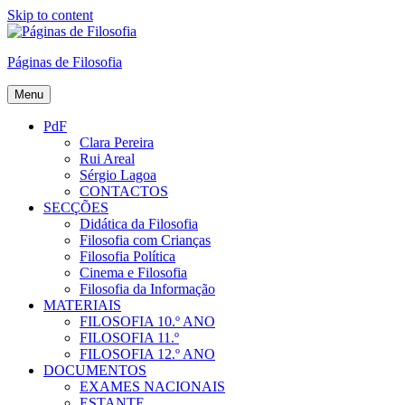
Skip to content
Páginas de Filosofia
Menu
PdF
Clara Pereira
Rui Areal
Sérgio Lagoa
CONTACTOS
SECÇÕES
Didática da Filosofia
Filosofia com Crianças
Filosofia Política
Cinema e Filosofia
Filosofia da Informação
MATERIAIS
FILOSOFIA 10.º ANO
FILOSOFIA 11.º
FILOSOFIA 12.º ANO
DOCUMENTOS
EXAMES NACIONAIS
ESTANTE