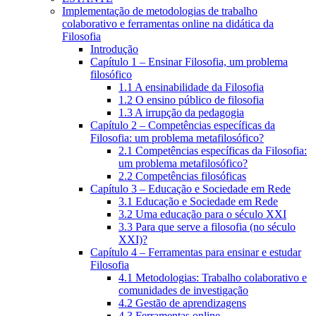
Implementação de metodologias de trabalho
colaborativo e ferramentas online na didática da
Filosofia
Introdução
Capítulo 1 – Ensinar Filosofia, um problema
filosófico
1.1 A ensinabilidade da Filosofia
1.2 O ensino público de filosofia
1.3 A irrupção da pedagogia
Capítulo 2 – Competências específicas da
Filosofia: um problema metafilosófico?
2.1 Competências específicas da Filosofia:
um problema metafilosófico?
2.2 Competências filosóficas
Capítulo 3 – Educação e Sociedade em Rede
3.1 Educação e Sociedade em Rede
3.2 Uma educação para o século XXI
3.3 Para que serve a filosofia (no século
XXI)?
Capítulo 4 – Ferramentas para ensinar e estudar
Filosofia
4.1 Metodologias: Trabalho colaborativo e
comunidades de investigação
4.2 Gestão de aprendizagens
4.3 Ferramentas online