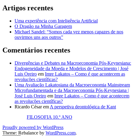
Artigos recentes
Uma experiência com Inteligência Artificial
O Dragão na Minha Garagem
Michael Sandel: “Somos cada vez menos capazes de nos
ouvirmos uns aos outros”
Comentários recentes
Divergências e Debates na Macroeconomia Pós-Keynesiana:
Endogeneidade da Moeda e Modelos de Crescimento | José
Luis Oreiro
em
Imre Lakatos – Como é que acontecem as
revoluções científicas?
Uma Avaliação Lakatosiana da Macroeconomia Mainstream
Microfundamentada e da Macroeconomia Pós-Keynesiana |
José Luis Oreiro
em
Imre Lakatos – Como é que acontecem
as revoluções científicas?
Ricardo César
em
A perspetiva deontológica de Kant
FILOSOFIA 10.º ANO
Proudly powered by WordPress
Theme: Rebalance by
WordPress.com
.