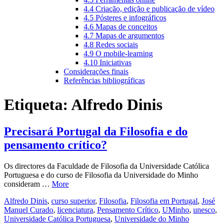
4.4 Criação, edição e publicação de vídeo
4.5 Pósteres e infográficos
4.6 Mapas de conceitos
4.7 Mapas de argumentos
4.8 Redes sociais
4.9 O mobile-learning
4.10 Iniciativas
Considerações finais
Referências bibliográficas
Etiqueta:
Alfredo Dinis
Precisará Portugal da Filosofia e do
pensamento crítico?
Os directores da Faculdade de Filosofia da Universidade Católica
Portuguesa e do curso de Filosofia da Universidade do Minho
consideram …
More
Alfredo Dinis
,
curso superior
,
Filosofia
,
Filosofia em Portugal
,
José
Manuel Curado
,
licenciatura
,
Pensamento Crítico
,
UMinho
,
unesco
,
Universidade Católica Portuguesa
,
Universidade do Minho