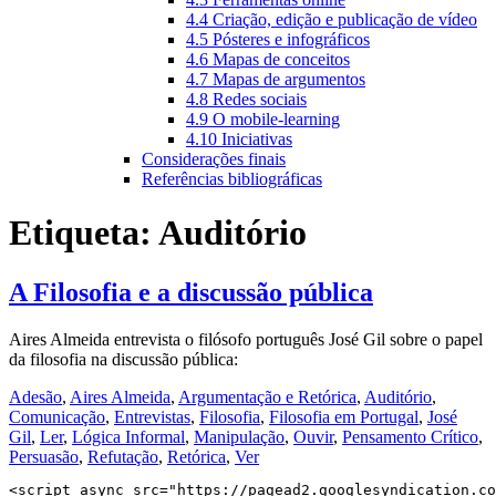
4.4 Criação, edição e publicação de vídeo
4.5 Pósteres e infográficos
4.6 Mapas de conceitos
4.7 Mapas de argumentos
4.8 Redes sociais
4.9 O mobile-learning
4.10 Iniciativas
Considerações finais
Referências bibliográficas
Etiqueta:
Auditório
A Filosofia e a discussão pública
Aires Almeida entrevista o filósofo português José Gil sobre o papel
da filosofia na discussão pública:
Adesão
,
Aires Almeida
,
Argumentação e Retórica
,
Auditório
,
Comunicação
,
Entrevistas
,
Filosofia
,
Filosofia em Portugal
,
José
Gil
,
Ler
,
Lógica Informal
,
Manipulação
,
Ouvir
,
Pensamento Crítico
,
Persuasão
,
Refutação
,
Retórica
,
Ver
<script async src="https://pagead2.googlesyndication.co