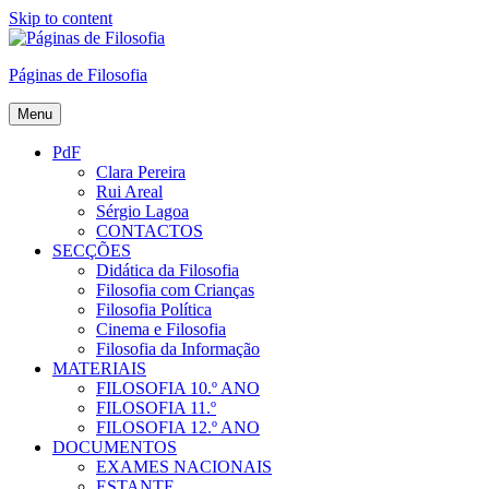
Skip to content
Páginas de Filosofia
Menu
PdF
Clara Pereira
Rui Areal
Sérgio Lagoa
CONTACTOS
SECÇÕES
Didática da Filosofia
Filosofia com Crianças
Filosofia Política
Cinema e Filosofia
Filosofia da Informação
MATERIAIS
FILOSOFIA 10.º ANO
FILOSOFIA 11.º
FILOSOFIA 12.º ANO
DOCUMENTOS
EXAMES NACIONAIS
ESTANTE