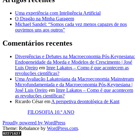
Uma experiência com Inteligência Artificial
O Dragão na Minha Garagem
Michael Sandel: “Somos cada vez menos capazes de nos
ouvirmos uns aos outros”
Comentários recentes
Divergências e Debates na Macroeconomia Pós-Keynesiana:
Endogeneidade da Moeda e Modelos de Crescimento | José
Luis Oreiro
em
Imre Lakatos – Como é que acontecem as
revoluções científicas?
Uma Avaliação Lakatosiana da Macroeconomia Mainstream
Microfundamentada e da Macroeconomia Pós-Keynesiana |
José Luis Oreiro
em
Imre Lakatos – Como é que acontecem
as revoluções científicas?
Ricardo César
em
A perspetiva deontológica de Kant
FILOSOFIA 10.º ANO
Proudly powered by WordPress
Theme: Rebalance by
WordPress.com
.