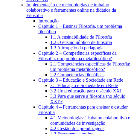
Implementação de metodologias de trabalho
colaborativo e ferramentas online na didática da
Filosofia
Introdução
Capítulo 1 – Ensinar Filosofia, um problema
filosófico
1.1 A ensinabilidade da Filosofia
1.2 O ensino público de filosofia
1.3 A irrupção da pedagogia
Capítulo 2 – Competências específicas da
Filosofia: um problema metafilosófico?
2.1 Competências específicas da Filosofia:
um problema metafilosófico?
2.2 Competências filosóficas
Capítulo 3 – Educação e Sociedade em Rede
3.1 Educação e Sociedade em Rede
3.2 Uma educação para o século XXI
3.3 Para que serve a filosofia (no século
XXI)?
Capítulo 4 – Ferramentas para ensinar e estudar
Filosofia
4.1 Metodologias: Trabalho colaborativo e
comunidades de investigação
4.2 Gestão de aprendizagens
4.3 Ferramentas online