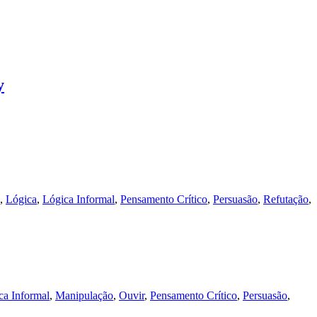
y
,
Lógica
,
Lógica Informal
,
Pensamento Crítico
,
Persuasão
,
Refutação
,
ca Informal
,
Manipulação
,
Ouvir
,
Pensamento Crítico
,
Persuasão
,