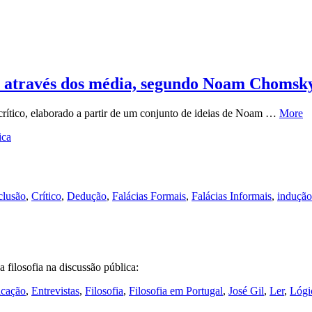
as através dos média, segundo Noam Chomsk
rítico, elaborado a partir de um conjunto de ideias de Noam …
More
ica
lusão
,
Crítico
,
Dedução
,
Falácias Formais
,
Falácias Informais
,
indução
a filosofia na discussão pública:
cação
,
Entrevistas
,
Filosofia
,
Filosofia em Portugal
,
José Gil
,
Ler
,
Lógi