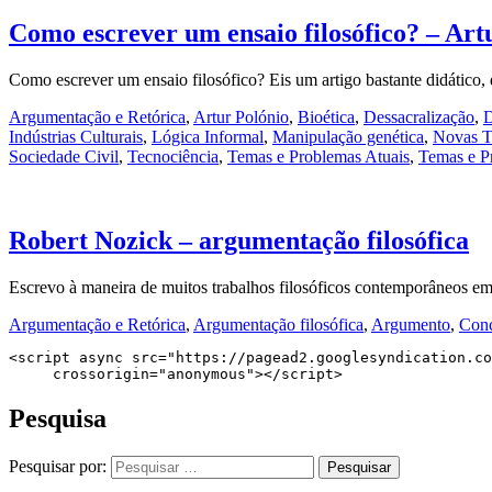
Como escrever um ensaio filosófico? – Art
Como escrever um ensaio filosófico? Eis um artigo bastante didático
Argumentação e Retórica
,
Artur Polónio
,
Bioética
,
Dessacralização
,
D
Indústrias Culturais
,
Lógica Informal
,
Manipulação genética
,
Novas T
Sociedade Civil
,
Tecnociência
,
Temas e Problemas Atuais
,
Temas e P
Robert Nozick – argumentação filosófica
Escrevo à maneira de muitos trabalhos filosóficos contemporâneos e
Argumentação e Retórica
,
Argumentação filosófica
,
Argumento
,
Conc
<script async src="https://pagead2.googlesyndication.co
     crossorigin="anonymous"></script>
Pesquisa
Pesquisar por: