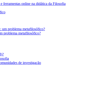
 ferramentas online na didática da Filosofia
fico
a: um problema metafilosófico?
um problema metafilosófico?
I)?
losofia
comunidades de investigação