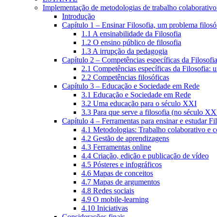
Implementação de metodologias de trabalho colaborativo e
Introdução
Capítulo 1 – Ensinar Filosofia, um problema filosó
1.1 A ensinabilidade da Filosofia
1.2 O ensino público de filosofia
1.3 A irrupção da pedagogia
Capítulo 2 – Competências específicas da Filosofi
2.1 Competências específicas da Filosofia: 
2.2 Competências filosóficas
Capítulo 3 – Educação e Sociedade em Rede
3.1 Educação e Sociedade em Rede
3.2 Uma educação para o século XXI
3.3 Para que serve a filosofia (no século XX
Capítulo 4 – Ferramentas para ensinar e estudar Fi
4.1 Metodologias: Trabalho colaborativo e 
4.2 Gestão de aprendizagens
4.3 Ferramentas online
4.4 Criação, edição e publicação de vídeo
4.5 Pósteres e infográficos
4.6 Mapas de conceitos
4.7 Mapas de argumentos
4.8 Redes sociais
4.9 O mobile-learning
4.10 Iniciativas
Considerações finais