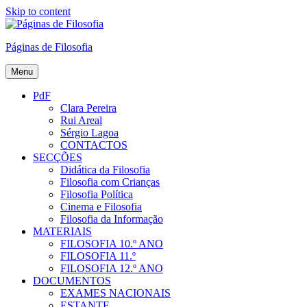
Skip to content
Páginas de Filosofia
Menu
PdF
Clara Pereira
Rui Areal
Sérgio Lagoa
CONTACTOS
SECÇÕES
Didática da Filosofia
Filosofia com Crianças
Filosofia Política
Cinema e Filosofia
Filosofia da Informação
MATERIAIS
FILOSOFIA 10.º ANO
FILOSOFIA 11.º
FILOSOFIA 12.º ANO
DOCUMENTOS
EXAMES NACIONAIS
ESTANTE