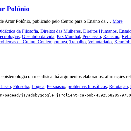
ur Polónio
, de Artur Polónio, publicado pelo Centro para o Ensino da …
More
idáctica da Filosofia
,
Direitos das Mulheres
,
Direitos Humanos
,
Ensai
ecnologias
,
O sentido da vida
,
Paz Mundial
,
Persuasão
,
Racismo
,
Refu
roblemas da Cultura Contemporânea
,
Trabalho
,
Voluntariado
,
Xenofob
m epistemologia ou metafísica: há argumentos elaborados, afirmações r
lusão
,
Filosofia
,
Lógica
,
Persuasão
,
problemas filosóficos
,
Refutação
,
m/pagead/js/adsbygoogle.js?client=ca-pub-439255828579750