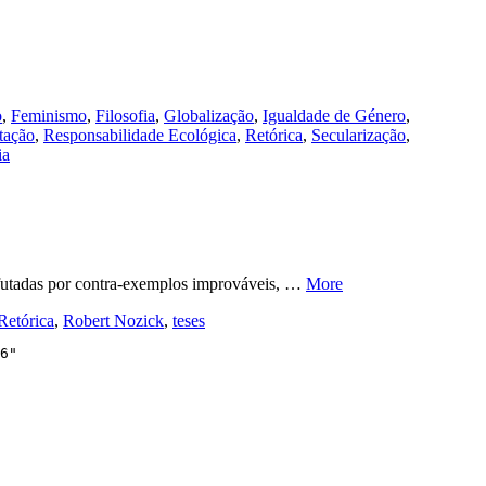
o
,
Feminismo
,
Filosofia
,
Globalização
,
Igualdade de Género
,
tação
,
Responsabilidade Ecológica
,
Retórica
,
Secularização
,
ia
efutadas por contra-exemplos improváveis, …
More
Retórica
,
Robert Nozick
,
teses
6"
