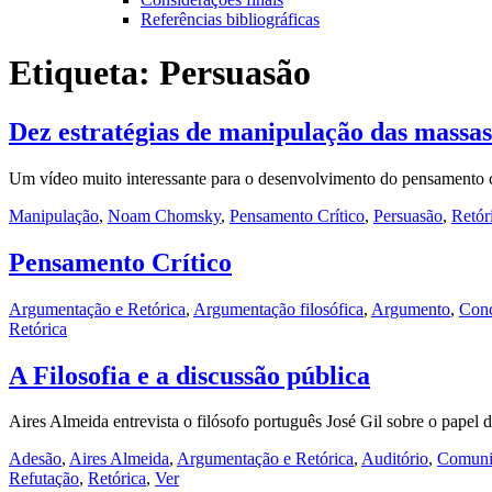
Referências bibliográficas
Etiqueta:
Persuasão
Dez estratégias de manipulação das mass
Um vídeo muito interessante para o desenvolvimento do pensamento c
Manipulação
,
Noam Chomsky
,
Pensamento Crítico
,
Persuasão
,
Retór
Pensamento Crítico
Argumentação e Retórica
,
Argumentação filosófica
,
Argumento
,
Conc
Retórica
A Filosofia e a discussão pública
Aires Almeida entrevista o filósofo português José Gil sobre o papel d
Adesão
,
Aires Almeida
,
Argumentação e Retórica
,
Auditório
,
Comuni
Refutação
,
Retórica
,
Ver