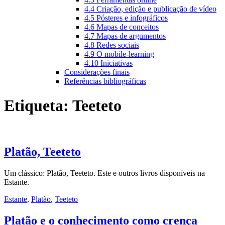
4.4 Criação, edição e publicação de vídeo
4.5 Pósteres e infográficos
4.6 Mapas de conceitos
4.7 Mapas de argumentos
4.8 Redes sociais
4.9 O mobile-learning
4.10 Iniciativas
Considerações finais
Referências bibliográficas
Etiqueta:
Teeteto
Platão, Teeteto
Um clássico: Platão, Teeteto. Este e outros livros disponíveis na
Estante.
Estante
,
Platão
,
Teeteto
Platão e o conhecimento como crença