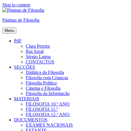
Skip to content
Páginas de Filosofia
Menu
PdF
Clara Pereira
Rui Areal
Sérgio Lagoa
CONTACTOS
SECÇÕES
Didática da Filosofia
Filosofia com Crianças
Filosofia Política
Cinema e Filosofia
Filosofia da Informação
MATERIAIS
FILOSOFIA 10.º ANO
FILOSOFIA 11.º
FILOSOFIA 12.º ANO
DOCUMENTOS
EXAMES NACIONAIS
ESTANTE