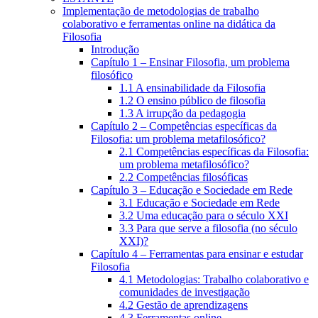
Implementação de metodologias de trabalho
colaborativo e ferramentas online na didática da
Filosofia
Introdução
Capítulo 1 – Ensinar Filosofia, um problema
filosófico
1.1 A ensinabilidade da Filosofia
1.2 O ensino público de filosofia
1.3 A irrupção da pedagogia
Capítulo 2 – Competências específicas da
Filosofia: um problema metafilosófico?
2.1 Competências específicas da Filosofia:
um problema metafilosófico?
2.2 Competências filosóficas
Capítulo 3 – Educação e Sociedade em Rede
3.1 Educação e Sociedade em Rede
3.2 Uma educação para o século XXI
3.3 Para que serve a filosofia (no século
XXI)?
Capítulo 4 – Ferramentas para ensinar e estudar
Filosofia
4.1 Metodologias: Trabalho colaborativo e
comunidades de investigação
4.2 Gestão de aprendizagens
4.3 Ferramentas online