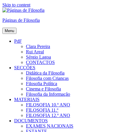
Skip to content
Páginas de Filosofia
Menu
PdF
Clara Pereira
Rui Areal
Sérgio Lagoa
CONTACTOS
SECÇÕES
Didática da Filosofia
Filosofia com Crianças
Filosofia Política
Cinema e Filosofia
Filosofia da Informação
MATERIAIS
FILOSOFIA 10.º ANO
FILOSOFIA 11.º
FILOSOFIA 12.º ANO
DOCUMENTOS
EXAMES NACIONAIS
ESTANTE