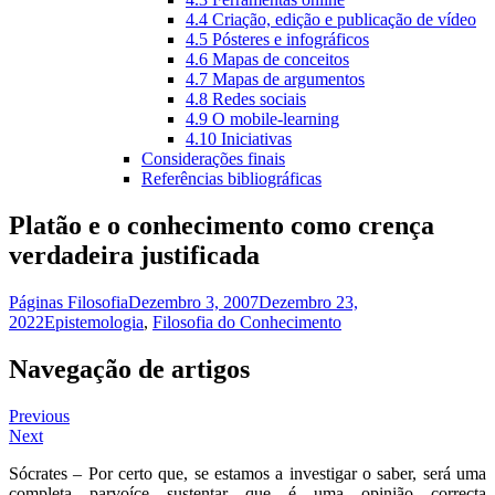
4.4 Criação, edição e publicação de vídeo
4.5 Pósteres e infográficos
4.6 Mapas de conceitos
4.7 Mapas de argumentos
4.8 Redes sociais
4.9 O mobile-learning
4.10 Iniciativas
Considerações finais
Referências bibliográficas
Platão e o conhecimento como crença
verdadeira justificada
Páginas Filosofia
Dezembro 3, 2007
Dezembro 23,
2022
Epistemologia
,
Filosofia do Conhecimento
Navegação de artigos
Previous
Next
Sócrates – Por certo que, se estamos a investigar o saber, será uma
completa parvoíce sustentar que é uma opinião correcta