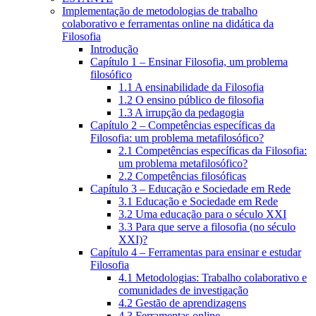
Implementação de metodologias de trabalho
colaborativo e ferramentas online na didática da
Filosofia
Introdução
Capítulo 1 – Ensinar Filosofia, um problema
filosófico
1.1 A ensinabilidade da Filosofia
1.2 O ensino público de filosofia
1.3 A irrupção da pedagogia
Capítulo 2 – Competências específicas da
Filosofia: um problema metafilosófico?
2.1 Competências específicas da Filosofia:
um problema metafilosófico?
2.2 Competências filosóficas
Capítulo 3 – Educação e Sociedade em Rede
3.1 Educação e Sociedade em Rede
3.2 Uma educação para o século XXI
3.3 Para que serve a filosofia (no século
XXI)?
Capítulo 4 – Ferramentas para ensinar e estudar
Filosofia
4.1 Metodologias: Trabalho colaborativo e
comunidades de investigação
4.2 Gestão de aprendizagens
4.3 Ferramentas online