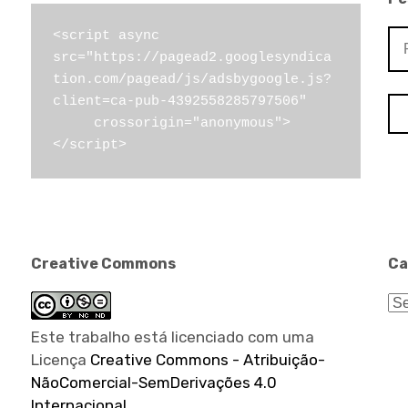
Pe
<script async 
src="https://pagead2.googlesyndica
por
tion.com/pagead/js/adsbygoogle.js?
client=ca-pub-4392558285797506"

     crossorigin="anonymous">
</script>
Creative Commons
Ca
Ca
Este trabalho está licenciado com uma
Licença
Creative Commons - Atribuição-
NãoComercial-SemDerivações 4.0
Internacional
.