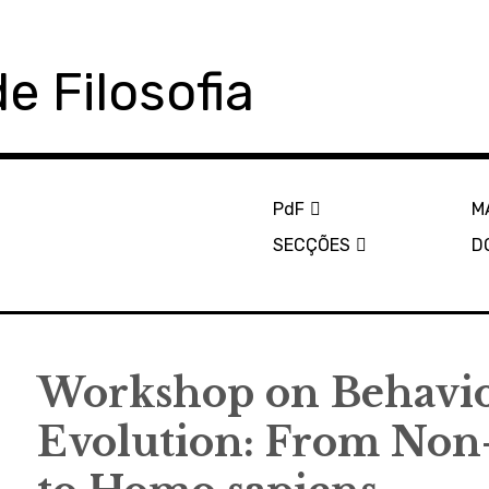
e Filosofia
PdF
M
SECÇÕES
D
Workshop on Behavio
Evolution: From No