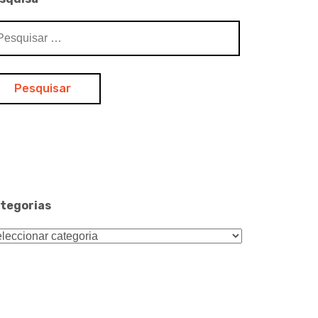
squisar
:
tegorias
tegorias