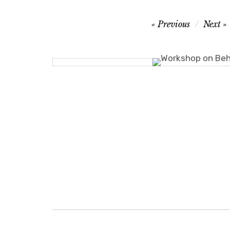
Navegação
Previous
Next
de
artigos