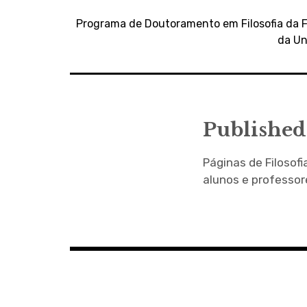
Navegação
de
Programa de Doutoramento em Filosofia da F
da Un
artigos
Published
Páginas de Filosofi
alunos e professore