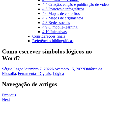
4.4 Criação, edição e publicação de vídeo
4.5 Pósteres e infográficos
4.6 Mapas de conceitos
4.7 Mapas de argumentos
4.8 Redes sociais
4.9 O mobile-learning
4.10 Iniciativas
Considerações finais
Referências bibliográficas
Como escrever símbolos lógicos no
Word?
Sérgio Lagoa
Setembro 7, 2022
Novembro 15, 2022
Didática da
Filosofia
,
Ferramentas Digitais
,
Lógica
Navegação de artigos
Previous
Next