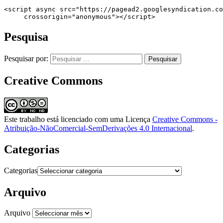
<script async src="https://pagead2.googlesyndication.co
     crossorigin="anonymous"></script>
Pesquisa
Pesquisar por:
Creative Commons
Este trabalho está licenciado com uma Licença
Creative Commons -
Atribuição-NãoComercial-SemDerivações 4.0 Internacional
.
Categorias
Categorias
Arquivo
Arquivo