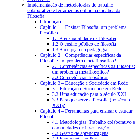
Implementação de metodologias de trabalho
colaborativo e ferramentas online na didática da
Filosofia
Introdução
Capítulo 1 – Ensinar Filosofia, um problema
filosófico
1.1 A ensinabilidade da Filosofia
1.2 O ensino público de filosofia
1.3 A irrupção da pedagogia
Capítulo 2 – Competências específicas da
Filosofia: um problema metafilosófico?
2.1 Competências específicas da Filosofia:
um problema metafilosófico?
2.2 Competências filosóficas
Capítulo 3 – Educação e Sociedade em Rede
3.1 Educação e Sociedade em Rede
3.2 Uma educação para o século XXI
3.3 Para que serve a filosofia (no século
XXI)?
Capítulo 4 – Ferramentas para ensinar e estudar
Filosofia
4.1 Metodologias: Trabalho colaborativo e
comunidades de investigação
4.2 Gestão de aprendizagens
4.3 Ferramentas online