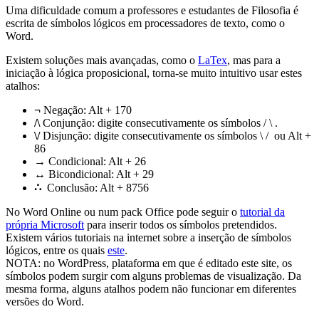
Uma dificuldade comum a professores e estudantes de Filosofia é
escrita de símbolos lógicos em processadores de texto, como o
Word.
Existem soluções mais avançadas, como o
LaTex
, mas para a
iniciação à lógica proposicional, torna-se muito intuitivo usar estes
atalhos:
¬
Negação: Alt + 170
/\
Conjunção: digite consecutivamente os símbolos / \ .
\/
Disjunção: digite consecutivamente os símbolos \ / ou Alt +
86
→
Condicional: Alt + 26
↔
Bicondicional: Alt + 29
∴
Conclusão: Alt + 8756
No Word Online ou num pack Office pode seguir o
tutorial da
própria Microsoft
para inserir todos os símbolos pretendidos.
Existem vários tutoriais na internet sobre a inserção de símbolos
lógicos, entre os quais
este
.
NOTA: no WordPress, plataforma em que é editado este site, os
símbolos podem surgir com alguns problemas de visualização. Da
mesma forma, alguns atalhos podem não funcionar em diferentes
versões do Word.