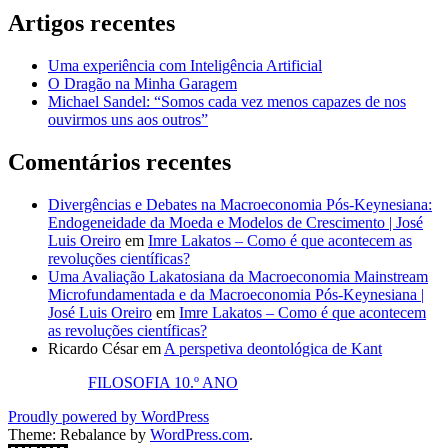
Artigos recentes
Uma experiência com Inteligência Artificial
O Dragão na Minha Garagem
Michael Sandel: “Somos cada vez menos capazes de nos
ouvirmos uns aos outros”
Comentários recentes
Divergências e Debates na Macroeconomia Pós-Keynesiana:
Endogeneidade da Moeda e Modelos de Crescimento | José
Luis Oreiro
em
Imre Lakatos – Como é que acontecem as
revoluções científicas?
Uma Avaliação Lakatosiana da Macroeconomia Mainstream
Microfundamentada e da Macroeconomia Pós-Keynesiana |
José Luis Oreiro
em
Imre Lakatos – Como é que acontecem
as revoluções científicas?
Ricardo César
em
A perspetiva deontológica de Kant
FILOSOFIA 10.º ANO
Proudly powered by WordPress
Theme: Rebalance by
WordPress.com
.