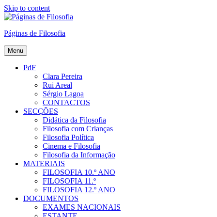
Skip to content
Páginas de Filosofia
Menu
PdF
Clara Pereira
Rui Areal
Sérgio Lagoa
CONTACTOS
SECÇÕES
Didática da Filosofia
Filosofia com Crianças
Filosofia Política
Cinema e Filosofia
Filosofia da Informação
MATERIAIS
FILOSOFIA 10.º ANO
FILOSOFIA 11.º
FILOSOFIA 12.º ANO
DOCUMENTOS
EXAMES NACIONAIS
ESTANTE