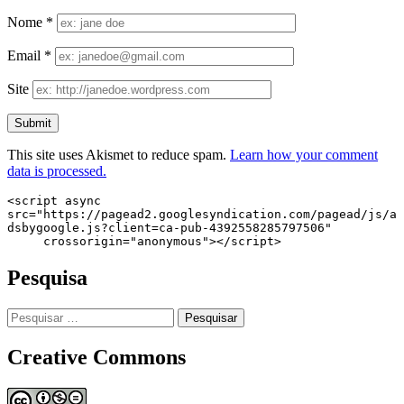
Nome
*
Email
*
Site
This site uses Akismet to reduce spam.
Learn how your comment
data is processed.
<script async 
src="https://pagead2.googlesyndication.com/pagead/js/a
dsbygoogle.js?client=ca-pub-4392558285797506"

     crossorigin="anonymous"></script>
Pesquisa
Pesquisar
por:
Creative Commons