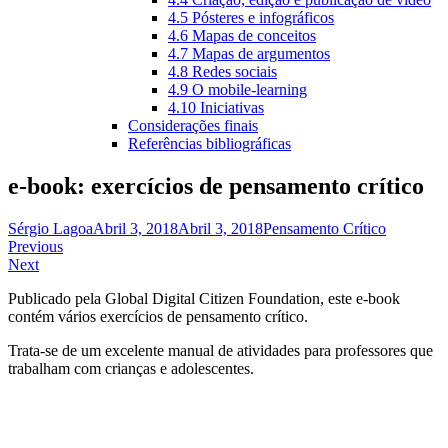
4.5 Pósteres e infográficos
4.6 Mapas de conceitos
4.7 Mapas de argumentos
4.8 Redes sociais
4.9 O mobile-learning
4.10 Iniciativas
Considerações finais
Referências bibliográficas
e-book: exercícios de pensamento crítico
Sérgio Lagoa
Abril 3, 2018
Abril 3, 2018
Pensamento Crítico
Navegação
Previous
Next
de
Publicado pela Global Digital Citizen Foundation, este e-book
artigos
contém vários exercícios de pensamento crítico.
Trata-se de um excelente manual de atividades para professores que
trabalham com crianças e adolescentes.