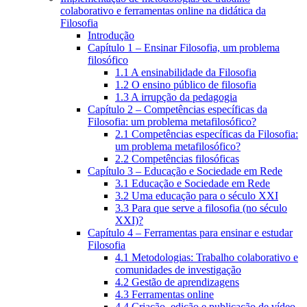
colaborativo e ferramentas online na didática da
Filosofia
Introdução
Capítulo 1 – Ensinar Filosofia, um problema
filosófico
1.1 A ensinabilidade da Filosofia
1.2 O ensino público de filosofia
1.3 A irrupção da pedagogia
Capítulo 2 – Competências específicas da
Filosofia: um problema metafilosófico?
2.1 Competências específicas da Filosofia:
um problema metafilosófico?
2.2 Competências filosóficas
Capítulo 3 – Educação e Sociedade em Rede
3.1 Educação e Sociedade em Rede
3.2 Uma educação para o século XXI
3.3 Para que serve a filosofia (no século
XXI)?
Capítulo 4 – Ferramentas para ensinar e estudar
Filosofia
4.1 Metodologias: Trabalho colaborativo e
comunidades de investigação
4.2 Gestão de aprendizagens
4.3 Ferramentas online
4.4 Criação, edição e publicação de vídeo