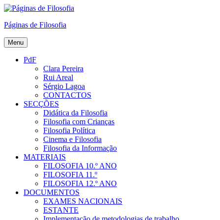
Skip
to
Páginas de Filosofia
content
Menu
PdF
Clara Pereira
Rui Areal
Sérgio Lagoa
CONTACTOS
SECÇÕES
Didática da Filosofia
Filosofia com Crianças
Filosofia Política
Cinema e Filosofia
Filosofia da Informação
MATERIAIS
FILOSOFIA 10.º ANO
FILOSOFIA 11.º
FILOSOFIA 12.º ANO
DOCUMENTOS
EXAMES NACIONAIS
ESTANTE
Implementação de metodologias de trabalho