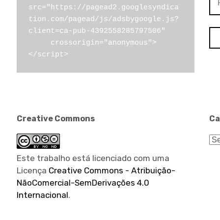
src="https://pagead2.googlesyndica
por
tion.com/pagead/js/adsbygoogle.js?
client=ca-pub-4392558285797506"

     crossorigin="anonymous">
</script>
Creative Commons
Ca
Ca
Este trabalho está licenciado com uma
Licença
Creative Commons - Atribuição-
NãoComercial-SemDerivações 4.0
Internacional
.