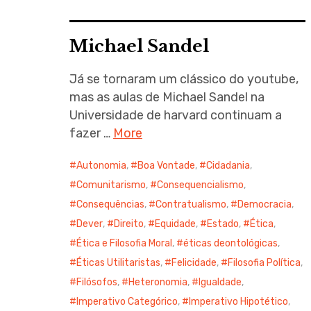
Michael Sandel
Já se tornaram um clássico do youtube,
mas as aulas de Michael Sandel na
Universidade de harvard continuam a
fazer …
More
Autonomia
,
Boa Vontade
,
Cidadania
,
Comunitarismo
,
Consequencialismo
,
Consequências
,
Contratualismo
,
Democracia
,
Dever
,
Direito
,
Equidade
,
Estado
,
Ética
,
Ética e Filosofia Moral
,
éticas deontológicas
,
Éticas Utilitaristas
,
Felicidade
,
Filosofia Política
,
Filósofos
,
Heteronomia
,
Igualdade
,
Imperativo Categórico
,
Imperativo Hipotético
,