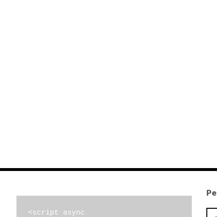
Pe
Pe
<script async 