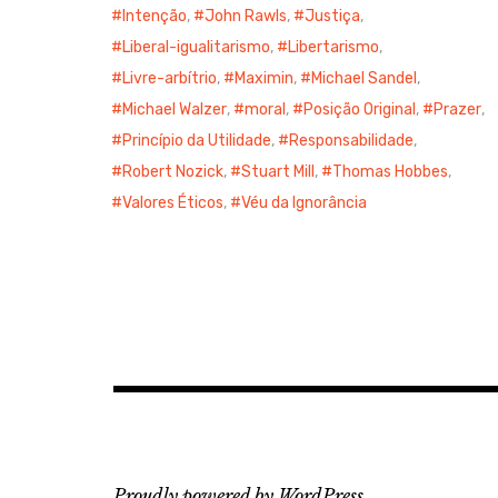
Intenção
,
John Rawls
,
Justiça
,
Liberal-igualitarismo
,
Libertarismo
,
Livre-arbítrio
,
Maximin
,
Michael Sandel
,
Michael Walzer
,
moral
,
Posição Original
,
Prazer
,
Princípio da Utilidade
,
Responsabilidade
,
Robert Nozick
,
Stuart Mill
,
Thomas Hobbes
,
Valores Éticos
,
Véu da Ignorância
Proudly powered by WordPress