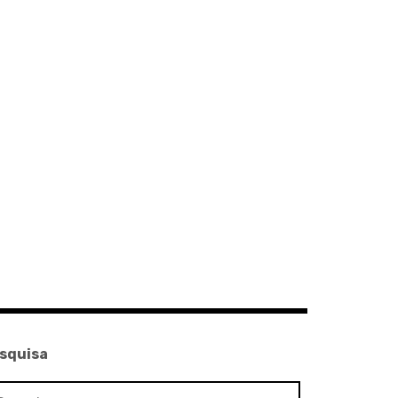
squisa
squisar