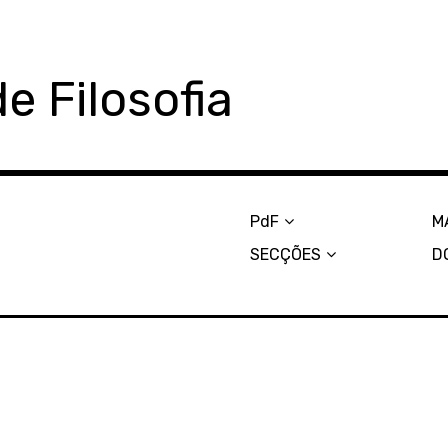
e Filosofia
PdF
M
SECÇÕES
D