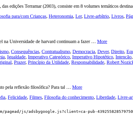
h, das edições Terramar (2003), consiste em 8 volumes temáticos desti
osofia para/com Crianças
,
Heteronomia
,
Ler
,
Livre-arbítrio
,
Livros
,
Pág
del na Universidade de harvard continuam a fazer …
More
lismo
,
Consequências
,
Contratualismo
,
Democracia
,
Dever
,
Direito
,
Eq
mia
,
Igualdade
,
Imperativo Categórico
,
Imperativo Hipotético
,
Intenção
iginal
,
Prazer
,
Princípio da Utilidade
,
Responsabilidade
,
Robert Nozic
to pela reflexão filosófica? Para tal …
More
fia
,
Felicidade
,
Filmes
,
Filosofia do conhecimento
,
Liberdade
,
Livre-ar
m/pagead/js/adsbygoogle.js?client=ca-pub-439255828579750