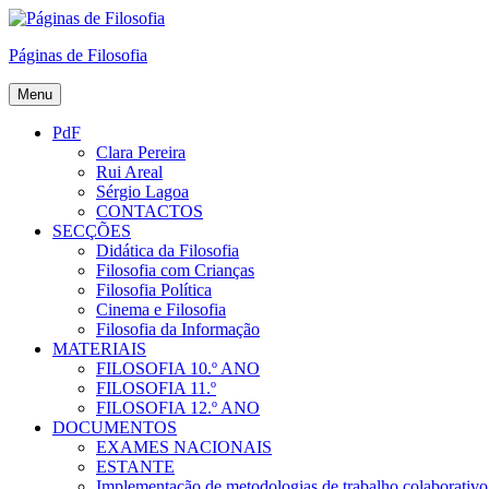
Skip
to
Páginas de Filosofia
content
Menu
PdF
Clara Pereira
Rui Areal
Sérgio Lagoa
CONTACTOS
SECÇÕES
Didática da Filosofia
Filosofia com Crianças
Filosofia Política
Cinema e Filosofia
Filosofia da Informação
MATERIAIS
FILOSOFIA 10.º ANO
FILOSOFIA 11.º
FILOSOFIA 12.º ANO
DOCUMENTOS
EXAMES NACIONAIS
ESTANTE
Implementação de metodologias de trabalho colaborativo e