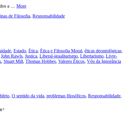
nados a …
More
inas de Filosofia
,
Responsabilidade
uidade
,
Estado
,
Ética
,
Ética e Filosofia Moral
,
éticas deontológicas
,
,
John Rawls
,
Justiça
,
Liberal-igualitarismo
,
Libertarismo
,
Livre-
k
,
Stuart Mill
,
Thomas Hobbes
,
Valores Éticos
,
Véu da Ignorância
bítrio
,
O sentido da vida
,
problemas filosóficos
,
Responsabilidade
,
6"
