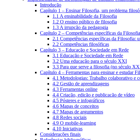
Introdução
Capítulo 1 – Ensinar Filosofia, um problema filosó
1.1 A ensinabilidade da Filosofia
1.2 O ensino público de filosofia
1.3 A irrupção da pedagogia
Capítulo 2 – Competências específicas da Filosofi
2.1 Competências específicas da Filosofia: 
2.2 Competências filosóficas
Capítulo 3 – Educação e Sociedade em Rede
3.1 Educação e Sociedade em Rede
3.2 Uma educação para o século XXI
3.3 Para que serve a filosofia (no século XX
Capítulo 4 – Ferramentas para ensinar e estudar Fi
4.1 Metodologias: Trabalho colaborativo e 
4.2 Gestão de aprendizagens
4.3 Ferramentas online
4.4 Criação, edição e publicação de vídeo
4.5 Pósteres e infográficos
4.6 Mapas de conceitos
4.7 Mapas de argumentos
4.8 Redes sociais
4.9 O mobile-learning
4.10 Iniciativas
Considerações finais
Referências bibliográficas