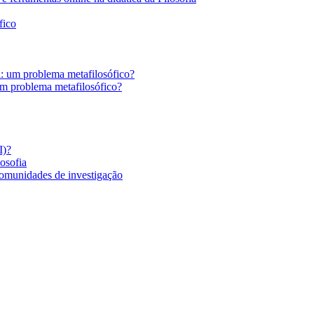
fico
a: um problema metafilosófico?
um problema metafilosófico?
I)?
losofia
comunidades de investigação