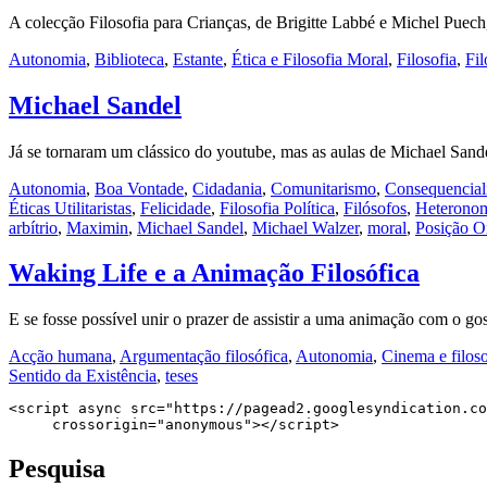
A colecção Filosofia para Crianças, de Brigitte Labbé e Michel Puec
Autonomia
,
Biblioteca
,
Estante
,
Ética e Filosofia Moral
,
Filosofia
,
Fil
Michael Sandel
Já se tornaram um clássico do youtube, mas as aulas de Michael San
Autonomia
,
Boa Vontade
,
Cidadania
,
Comunitarismo
,
Consequencia
Éticas Utilitaristas
,
Felicidade
,
Filosofia Política
,
Filósofos
,
Heterono
arbítrio
,
Maximin
,
Michael Sandel
,
Michael Walzer
,
moral
,
Posição Or
Waking Life e a Animação Filosófica
E se fosse possível unir o prazer de assistir a uma animação com o gos
Acção humana
,
Argumentação filosófica
,
Autonomia
,
Cinema e filoso
Sentido da Existência
,
teses
<script async src="https://pagead2.googlesyndication.co
     crossorigin="anonymous"></script>
Pesquisa