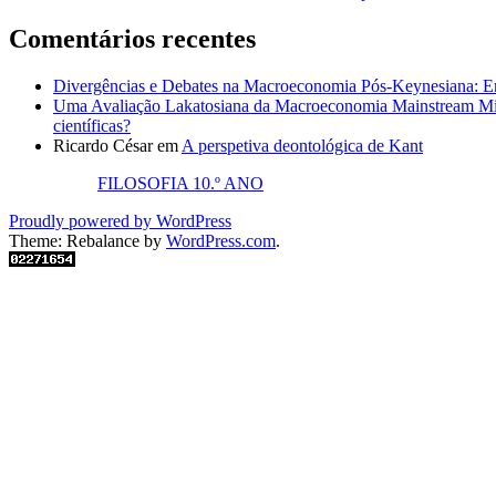
Comentários recentes
Divergências e Debates na Macroeconomia Pós-Keynesiana: En
Uma Avaliação Lakatosiana da Macroeconomia Mainstream Mic
científicas?
Ricardo César
em
A perspetiva deontológica de Kant
FILOSOFIA 10.º ANO
Proudly powered by WordPress
Theme: Rebalance by
WordPress.com
.