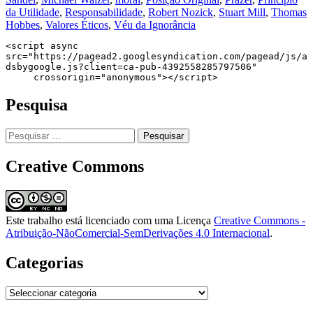
da Utilidade
,
Responsabilidade
,
Robert Nozick
,
Stuart Mill
,
Thomas
Hobbes
,
Valores Éticos
,
Véu da Ignorância
<script async 
src="https://pagead2.googlesyndication.com/pagead/js/a
dsbygoogle.js?client=ca-pub-4392558285797506"

     crossorigin="anonymous"></script>
Pesquisa
Pesquisar
por:
Creative Commons
Este trabalho está licenciado com uma Licença
Creative Commons -
Atribuição-NãoComercial-SemDerivações 4.0 Internacional
.
Categorias
Categorias