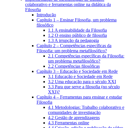
colaborativo e ferramentas online na didática da
Filosofia
Introdução
Capítulo 1 – Ensinar Filosofia, um problema
filosófico
1.1 A ensinabilidade da Filosofia
1.2 O ensino público de filosofia
1.3 A irrupção da pedagogia
Capítulo 2 – Competências específicas da
Filosofia: um problema metafilosófico?
2.1 Competências específicas da Filosofia:
um problema metafilosófico?
2.2 Competências filosóficas
Capítulo 3 – Educação e Sociedade em Rede
3.1 Educação e Sociedade em Rede
3.2 Uma educação para o século XXI
3.3 Para que serve a filosofia (no século
XXI)?
Capítulo 4 – Ferramentas para ensinar e estudar
Filosofia
4.1 Metodologias: Trabalho colaborativo e
comunidades de investigação
4.2 Gestão de aprendizagens
4.3 Ferramentas online
4.4 Criação, edição e publicação de vídeo