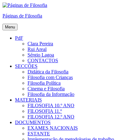
Skip
to
Páginas de Filosofia
content
Menu
PdF
Clara Pereira
Rui Areal
Sérgio Lagoa
CONTACTOS
SECÇÕES
Didática da Filosofia
Filosofia com Crianças
Filosofia Política
Cinema e Filosofia
Filosofia da Informação
MATERIAIS
FILOSOFIA 10.º ANO
FILOSOFIA 11.º
FILOSOFIA 12.º ANO
DOCUMENTOS
EXAMES NACIONAIS
ESTANTE
Implementação de metodologias de trabalho