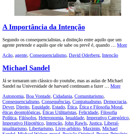
A Importância da Intenção
Segundo os consequencialistas, a distinção entre aquilo que um
agente pretende e aquilo que ele sabe ou prevê é, quando …
More
Ação
,
agente
,
Consequencialismo
,
David Oderberg
,
Intenção
Michael Sandel
Já se tornaram um clássico do youtube, mas as aulas de Michael
Sandel na Universidade de harvard continuam a fazer …
More
Autonomia
,
Boa Vontade
,
Cidadania
,
Comunitarismo
,
Consequencialismo
,
Consequências
,
Contratualismo
,
Democracia
,
Dever
,
Direito
,
Equidade
,
Estado
,
Ética
,
Ética e Filosofia Moral
,
éticas deontológicas
,
Éticas Utilitaristas
,
Felicidade
,
Filosofia
Política
,
Filósofos
,
Heteronomia
,
Igualdade
,
Imperativo Categórico
,
Imperativo Hipotético
,
Intenção
,
John Rawls
,
Justiça
,
Liberal-
igualitarismo
,
Libertarismo
,
Livre-arbítrio
,
Maximin
,
Michael
Sandel
,
Michael Walzer
,
moral
,
Posição Original
,
Prazer
,
Princípio