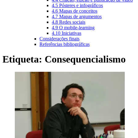
4.5 Pósteres e infográficos
4.6 Mapas de conceitos
4.7 Mapas de argumentos
4.8 Redes sociais
4.9 O mobile-learning
4.10 Iniciativas
Considerações finais
Referências bibliográficas
Etiqueta:
Consequencialismo