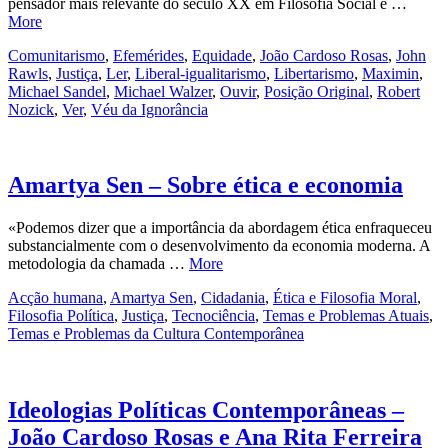
pensador mais relevante do século XX em Filosofia Social e …
More
Comunitarismo
,
Efemérides
,
Equidade
,
João Cardoso Rosas
,
John
Rawls
,
Justiça
,
Ler
,
Liberal-igualitarismo
,
Libertarismo
,
Maximin
,
Michael Sandel
,
Michael Walzer
,
Ouvir
,
Posição Original
,
Robert
Nozick
,
Ver
,
Véu da Ignorância
Amartya Sen – Sobre ética e economia
«Podemos dizer que a importância da abordagem ética enfraqueceu
substancialmente com o desenvolvimento da economia moderna. A
metodologia da chamada …
More
Acção humana
,
Amartya Sen
,
Cidadania
,
Ética e Filosofia Moral
,
Filosofia Política
,
Justiça
,
Tecnociência
,
Temas e Problemas Atuais
,
Temas e Problemas da Cultura Contemporânea
Ideologias Políticas Contemporâneas –
João Cardoso Rosas e Ana Rita Ferreira