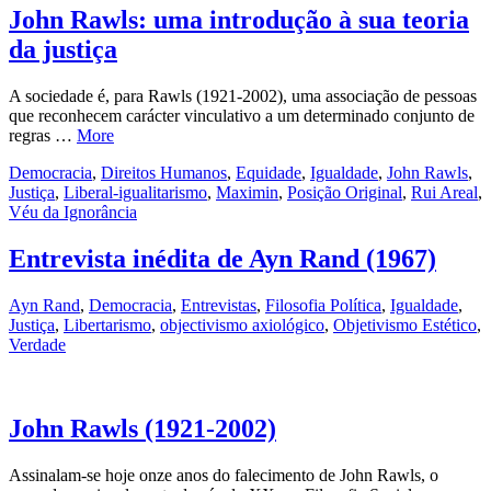
John Rawls: uma introdução à sua teoria
da justiça
A sociedade é, para Rawls (1921-2002), uma associação de pessoas
que reconhecem carácter vinculativo a um determinado conjunto de
regras …
More
Democracia
,
Direitos Humanos
,
Equidade
,
Igualdade
,
John Rawls
,
Justiça
,
Liberal-igualitarismo
,
Maximin
,
Posição Original
,
Rui Areal
,
Véu da Ignorância
Entrevista inédita de Ayn Rand (1967)
Ayn Rand
,
Democracia
,
Entrevistas
,
Filosofia Política
,
Igualdade
,
Justiça
,
Libertarismo
,
objectivismo axiológico
,
Objetivismo Estético
,
Verdade
John Rawls (1921-2002)
Assinalam-se hoje onze anos do falecimento de John Rawls, o