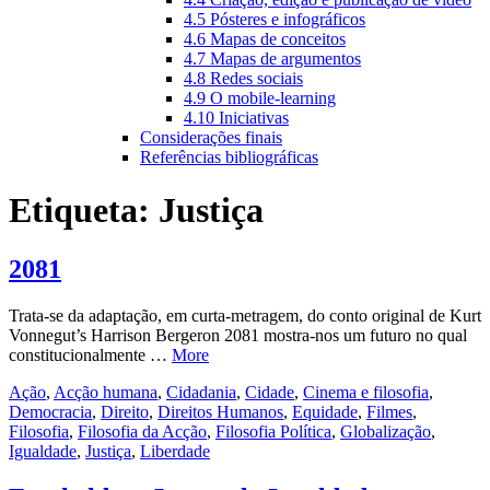
4.5 Pósteres e infográficos
4.6 Mapas de conceitos
4.7 Mapas de argumentos
4.8 Redes sociais
4.9 O mobile-learning
4.10 Iniciativas
Considerações finais
Referências bibliográficas
Etiqueta:
Justiça
2081
Trata-se da adaptação, em curta-metragem, do conto original de Kurt
Vonnegut’s Harrison Bergeron 2081 mostra-nos um futuro no qual
constitucionalmente …
More
Ação
,
Acção humana
,
Cidadania
,
Cidade
,
Cinema e filosofia
,
Democracia
,
Direito
,
Direitos Humanos
,
Equidade
,
Filmes
,
Filosofia
,
Filosofia da Acção
,
Filosofia Política
,
Globalização
,
Igualdade
,
Justiça
,
Liberdade