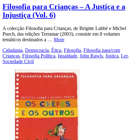
Filosofia para Crianças – A Justiça e a
Injustiça (Vol. 6)
A colecção Filosofia para Crianças, de Brigitte Labbé e Michel
Puech, das edições Terramar (2003), consiste em 8 volumes
temáticos destinados a …
More
Cidadania
,
Democracia
,
Ética
,
Filosofia
,
Filosofia para/com
Crianças
,
Filosofia Política
,
Igualdade
,
John Rawls
,
Justiça
,
Ler
,
Sociedade Civil