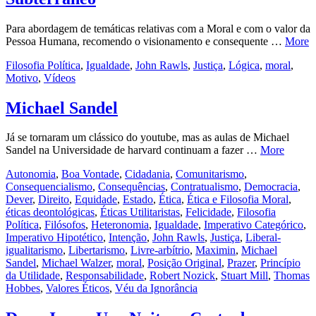
Para abordagem de temáticas relativas com a Moral e com o valor da
Pessoa Humana, recomendo o visionamento e consequente …
More
Filosofia Política
,
Igualdade
,
John Rawls
,
Justiça
,
Lógica
,
moral
,
Motivo
,
Vídeos
Michael Sandel
Já se tornaram um clássico do youtube, mas as aulas de Michael
Sandel na Universidade de harvard continuam a fazer …
More
Autonomia
,
Boa Vontade
,
Cidadania
,
Comunitarismo
,
Consequencialismo
,
Consequências
,
Contratualismo
,
Democracia
,
Dever
,
Direito
,
Equidade
,
Estado
,
Ética
,
Ética e Filosofia Moral
,
éticas deontológicas
,
Éticas Utilitaristas
,
Felicidade
,
Filosofia
Política
,
Filósofos
,
Heteronomia
,
Igualdade
,
Imperativo Categórico
,
Imperativo Hipotético
,
Intenção
,
John Rawls
,
Justiça
,
Liberal-
igualitarismo
,
Libertarismo
,
Livre-arbítrio
,
Maximin
,
Michael
Sandel
,
Michael Walzer
,
moral
,
Posição Original
,
Prazer
,
Princípio
da Utilidade
,
Responsabilidade
,
Robert Nozick
,
Stuart Mill
,
Thomas
Hobbes
,
Valores Éticos
,
Véu da Ignorância