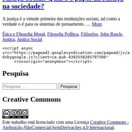
na sociedade?
A justiça é a virtude primeira das instituições sociais, tal como a
verdade o é para os sistemas de pensamento. …
More
Ética e Filosofia Moral
,
Filosofia Política
,
Filósofos
,
John Rawls
,
Justiça
,
Justiça Social
<script async 
src="https://pagead2.googlesyndication.com/pagead/js/a
dsbygoogle.js?client=ca-pub-4392558285797506"

     crossorigin="anonymous"></script>
Pesquisa
Pesquisar
por:
Creative Commons
Este trabalho está licenciado com uma Licença
Creative Commons -
Atribuição-NãoComercial-SemDerivações 4.0 Internacional
.