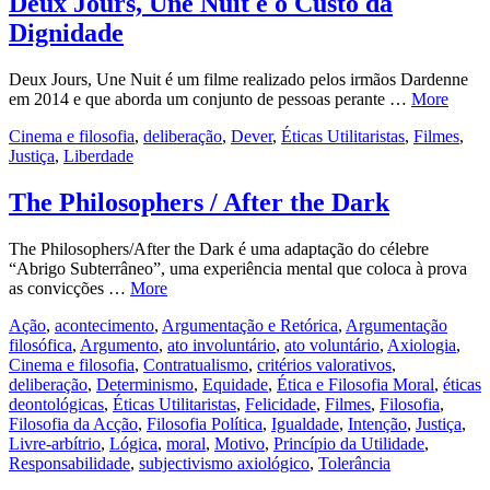
Deux Jours, Une Nuit e o Custo da
Dignidade
Deux Jours, Une Nuit é um filme realizado pelos irmãos Dardenne
em 2014 e que aborda um conjunto de pessoas perante …
More
Cinema e filosofia
,
deliberação
,
Dever
,
Éticas Utilitaristas
,
Filmes
,
Justiça
,
Liberdade
The Philosophers / After the Dark
The Philosophers/After the Dark é uma adaptação do célebre
“Abrigo Subterrâneo”, uma experiência mental que coloca à prova
as convicções …
More
Ação
,
acontecimento
,
Argumentação e Retórica
,
Argumentação
filosófica
,
Argumento
,
ato involuntário
,
ato voluntário
,
Axiologia
,
Cinema e filosofia
,
Contratualismo
,
critérios valorativos
,
deliberação
,
Determinismo
,
Equidade
,
Ética e Filosofia Moral
,
éticas
deontológicas
,
Éticas Utilitaristas
,
Felicidade
,
Filmes
,
Filosofia
,
Filosofia da Acção
,
Filosofia Política
,
Igualdade
,
Intenção
,
Justiça
,
Livre-arbítrio
,
Lógica
,
moral
,
Motivo
,
Princípio da Utilidade
,
Responsabilidade
,
subjectivismo axiológico
,
Tolerância