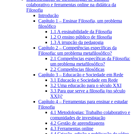
colaborativo e ferramentas online na didática da
Filosofia
Introdução
Capítulo 1 – Ensinar Filosofia, um problema
filosófico
1.1 A ensinabilidade da Filosofia
1.2 O ensino público de filosofia
1.3 A irrupção da pedagogia
Capítulo 2 – Competências específicas da
Filosofia: um problema metafilosófico?
2.1 Competências específicas da Filosofia:
um problema metafilosófico?
2.2 Competências filosóficas
Capítulo 3 – Educação e Sociedade em Rede
3.1 Educação e Sociedade em Rede
3.2 Uma educação para o século XXI
3.3 Para que serve a filosofia (no século
XXI)?
Capítulo 4 – Ferramentas para ensinar e estudar
Filosofia
4.1 Metodologias: Trabalho colaborativo e
comunidades de investigação
4.2 Gestão de aprendizagens
4.3 Ferramentas online
4.4 Criação, edição e publicação de vídeo