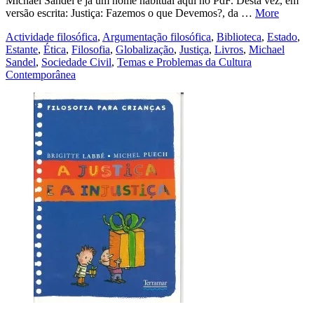
Michael Sandel é já um nome habitual aqui no PdF. Desta vez, em
versão escrita: Justiça: Fazemos o que Devemos?, da …
More
Actividade filosófica
,
Argumentação filosófica
,
Biblioteca
,
Estado
,
Estante
,
Ética
,
Filosofia
,
Globalização
,
Justiça
,
Livros
,
Michael
Sandel
,
Sociedade Civil
,
Temas e Problemas da Cultura
Contemporânea