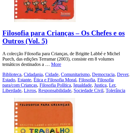
Filosofia para Crianças – Os Chefes e os
Outros (Vol. 5)
A colecção Filosofia para Crianças, de Brigitte Labbé e Michel
Puech, das edições Terramar (2003), consiste em 8 volumes
temáticos destinados a …
More
Biblioteca
,
Cidadania
,
Cidade
,
Comunitarismo
,
Democracia
,
Dever
,
Estado
,
Estante
,
Ética e Filosofia Moral
,
Filosofia
,
Filosofia
para/com Crianças
,
Filosofia Política
,
Igualdade
,
Justiça
,
Ler
,
Liberdade
,
Livros
,
Responsabilidade
,
Sociedade Civil
,
Tolerância