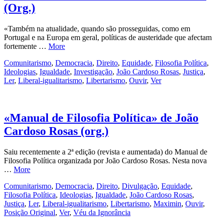
(Org.)
«Também na atualidade, quando são prosseguidas, como em
Portugal e na Europa em geral, políticas de austeridade que afectam
fortemente …
More
Comunitarismo
,
Democracia
,
Direito
,
Equidade
,
Filosofia Política
,
Ideologias
,
Igualdade
,
Investigação
,
João Cardoso Rosas
,
Justiça
,
Ler
,
Liberal-igualitarismo
,
Libertarismo
,
Ouvir
,
Ver
«Manual de Filosofia Política» de João
Cardoso Rosas (org.)
Saiu recentemente a 2ª edição (revista e aumentada) do Manual de
Filosofia Política organizada por João Cardoso Rosas. Nesta nova
…
More
Comunitarismo
,
Democracia
,
Direito
,
Divulgação
,
Equidade
,
Filosofia Política
,
Ideologias
,
Igualdade
,
João Cardoso Rosas
,
Justiça
,
Ler
,
Liberal-igualitarismo
,
Libertarismo
,
Maximin
,
Ouvir
,
Posição Original
,
Ver
,
Véu da Ignorância