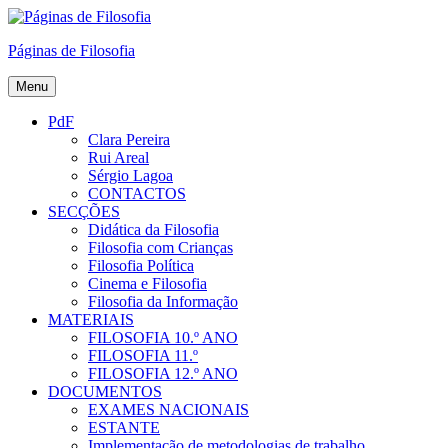
Skip
to
Páginas de Filosofia
content
Menu
PdF
Clara Pereira
Rui Areal
Sérgio Lagoa
CONTACTOS
SECÇÕES
Didática da Filosofia
Filosofia com Crianças
Filosofia Política
Cinema e Filosofia
Filosofia da Informação
MATERIAIS
FILOSOFIA 10.º ANO
FILOSOFIA 11.º
FILOSOFIA 12.º ANO
DOCUMENTOS
EXAMES NACIONAIS
ESTANTE
Implementação de metodologias de trabalho