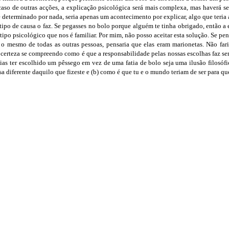
o caso de outras acções, a explicação psicológica será mais complexa, mas haverá s
se determinado por nada, seria apenas um acontecimento por explicar, algo que teria
tipo de causa o faz. Se pegasses no bolo porque alguém te tinha obrigado, então a
 tipo psicológico que nos é familiar. Por mim, não posso aceitar esta solução. Se p
e o mesmo de todas as outras pessoas, pensaria que elas eram marionetas. Não fari
erteza se compreendo como é que a responsabilidade pelas nossas escolhas faz sen
s ter escolhido um pêssego em vez de uma fatia de bolo seja uma ilusão filosófica,
isa diferente daquilo que fizeste e (b) como é que tu e o mundo teriam de ser para qu