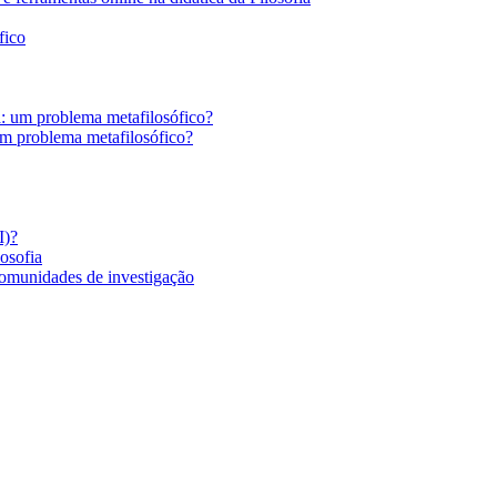
fico
a: um problema metafilosófico?
um problema metafilosófico?
I)?
losofia
comunidades de investigação