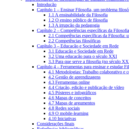
Introdução
Capítulo 1 – Ensinar Filosofia, um problema filosó
1.1 A ensinabilidade da Filosofia
1.2 O ensino público de filosofia
1.3 A irrupção da pedagogia
Capítulo 2 – Competências específicas da Filosofi
2.1 Competências específicas da Filosofia: 
2.2 Competências filosóficas
Capítulo 3 – Educação e Sociedade em Rede
3.1 Educação e Sociedade em Rede
3.2 Uma educação para o século XXI
3.3 Para que serve a filosofia (no século XX
Capítulo 4 – Ferramentas para ensinar e estudar Fi
4.1 Metodologias: Trabalho colaborativo e 
4.2 Gestão de aprendizagens
4.3 Ferramentas online
4.4 Criação, edição e publicação de vídeo
4.5 Pósteres e infográficos
4.6 Mapas de conceitos
4.7 Mapas de argumentos
4.8 Redes sociais
4.9 O mobile-learning
4.10 Iniciativas
Considerações finais
Referências bibliográficas