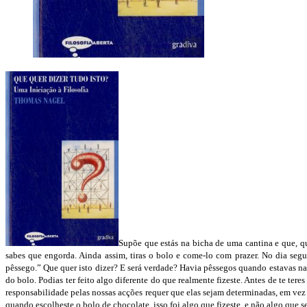
Supõe que estás na bicha de uma cantina e que, q
sabes que engorda. Ainda assim, tiras o bolo e come-lo com prazer. No dia seg
pêssego.” Que quer isto dizer? E será verdade? Havia pêssegos quando estavas na 
do bolo. Podias ter feito algo diferente do que realmente fizeste. Antes de te ter
responsabilidade pelas nossas acções requer que elas sejam determinadas, em vez 
quando escolheste o bolo de chocolate, isso foi algo que fizeste, e não algo que 