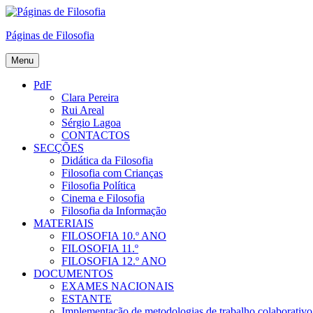
Skip
to
Páginas de Filosofia
content
Menu
PdF
Clara Pereira
Rui Areal
Sérgio Lagoa
CONTACTOS
SECÇÕES
Didática da Filosofia
Filosofia com Crianças
Filosofia Política
Cinema e Filosofia
Filosofia da Informação
MATERIAIS
FILOSOFIA 10.º ANO
FILOSOFIA 11.º
FILOSOFIA 12.º ANO
DOCUMENTOS
EXAMES NACIONAIS
ESTANTE
Implementação de metodologias de trabalho colaborativo e