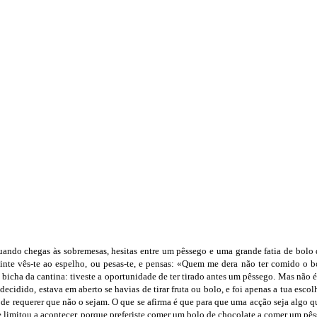
uando chegas às sobremesas, hesitas entre um pêssego e uma grande fatia de bol
uinte vês-te ao espelho, ou pesas-te, e pensas: «Quem me dera não ter comido o b
bicha da cantina: tiveste a oportunidade de ter tirado antes um pêssego. Mas não é 
es decidido, estava em aberto se havias de tirar fruta ou bolo, e foi apenas a tua 
de requerer que não o sejam. O que se afirma é que para que uma acção seja algo que
se limitou a acontecer, porque preferiste comer um bolo de chocolate a comer um pêss