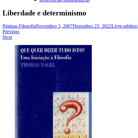
Liberdade e determinismo
Páginas Filosofia
Novembro 3, 2007
Dezembro 23, 2022
Livre-arbítrio
Navegação
Previous
Next
de
artigos