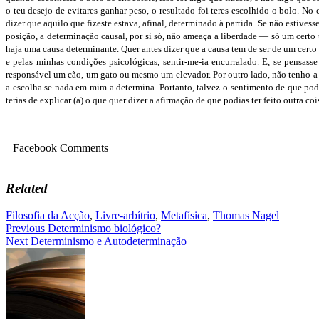
o teu desejo de evitares ganhar peso, o resultado foi teres escolhido o bolo. N
dizer que aquilo que fizeste estava, afinal, determinado à partida. Se não estives
posição, a determinação causal, por si só, não ameaça a liberdade — só um certo 
haja uma causa determinante. Quer antes dizer que a causa tem de ser de um certo
e pelas minhas condições psicológicas, sentir-me-ia encurralado. E, se pensass
responsável um cão, um gato ou mesmo um elevador. Por outro lado, não tenho a c
a escolha se nada em mim a determina. Portanto, talvez o sentimento de que podia
terias de explicar (a) o que quer dizer a afirmação de que podias ter feito outra co
Facebook Comments
Related
Filosofia da Acção
,
Livre-arbítrio
,
Metafísica
,
Thomas Nagel
Navegação
Previous
Determinismo biológico?
Next
Determinismo e Autodeterminação
de
artigos