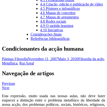
4.4 Criação, edição e publicação de vídeo
4.5 Pósteres e infográficos
4.6 Mapas de conceitos
4.7 Mapas de argumentos
4.8 Redes sociais
4.9 O mobile-learning
4.10 Iniciativas
Considerações finais
Referências bibliográficas
Condicionantes da acção humana
Páginas Filosofia
Novembro 11, 2007
Maio 3, 2020
Filosofia da ação
,
Metafísica
,
Rui Areal
Navegação de artigos
Previous
Next
Esta expressão, muito usada nas nossas aulas, não deve fazer
esquecer a distinção entre o problema metafísico da liberdade da
nossa acção, dos problemas políticos, sociais, históricos, religiosos,