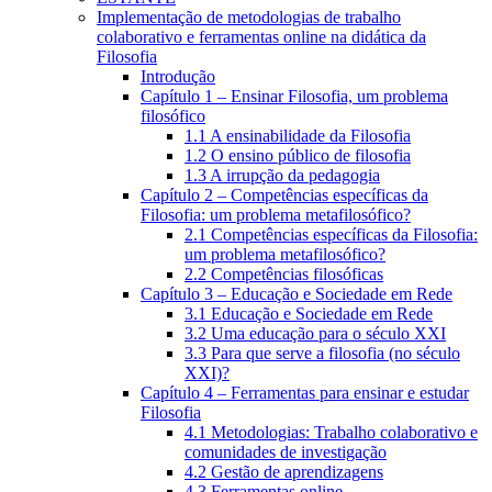
Implementação de metodologias de trabalho
colaborativo e ferramentas online na didática da
Filosofia
Introdução
Capítulo 1 – Ensinar Filosofia, um problema
filosófico
1.1 A ensinabilidade da Filosofia
1.2 O ensino público de filosofia
1.3 A irrupção da pedagogia
Capítulo 2 – Competências específicas da
Filosofia: um problema metafilosófico?
2.1 Competências específicas da Filosofia:
um problema metafilosófico?
2.2 Competências filosóficas
Capítulo 3 – Educação e Sociedade em Rede
3.1 Educação e Sociedade em Rede
3.2 Uma educação para o século XXI
3.3 Para que serve a filosofia (no século
XXI)?
Capítulo 4 – Ferramentas para ensinar e estudar
Filosofia
4.1 Metodologias: Trabalho colaborativo e
comunidades de investigação
4.2 Gestão de aprendizagens
4.3 Ferramentas online