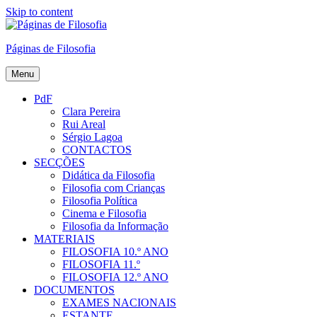
Skip to content
Páginas de Filosofia
Menu
PdF
Clara Pereira
Rui Areal
Sérgio Lagoa
CONTACTOS
SECÇÕES
Didática da Filosofia
Filosofia com Crianças
Filosofia Política
Cinema e Filosofia
Filosofia da Informação
MATERIAIS
FILOSOFIA 10.º ANO
FILOSOFIA 11.º
FILOSOFIA 12.º ANO
DOCUMENTOS
EXAMES NACIONAIS
ESTANTE