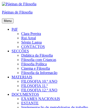
Skip
to
Páginas de Filosofia
content
Menu
PdF
Clara Pereira
Rui Areal
Sérgio Lagoa
CONTACTOS
SECÇÕES
Didática da Filosofia
Filosofia com Crianças
Filosofia Política
Cinema e Filosofia
Filosofia da Informação
MATERIAIS
FILOSOFIA 10.º ANO
FILOSOFIA 11.º
FILOSOFIA 12.º ANO
DOCUMENTOS
EXAMES NACIONAIS
ESTANTE
Implementação de metodologias de trabalho