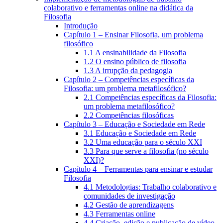
colaborativo e ferramentas online na didática da
Filosofia
Introdução
Capítulo 1 – Ensinar Filosofia, um problema
filosófico
1.1 A ensinabilidade da Filosofia
1.2 O ensino público de filosofia
1.3 A irrupção da pedagogia
Capítulo 2 – Competências específicas da
Filosofia: um problema metafilosófico?
2.1 Competências específicas da Filosofia:
um problema metafilosófico?
2.2 Competências filosóficas
Capítulo 3 – Educação e Sociedade em Rede
3.1 Educação e Sociedade em Rede
3.2 Uma educação para o século XXI
3.3 Para que serve a filosofia (no século
XXI)?
Capítulo 4 – Ferramentas para ensinar e estudar
Filosofia
4.1 Metodologias: Trabalho colaborativo e
comunidades de investigação
4.2 Gestão de aprendizagens
4.3 Ferramentas online
4.4 Criação, edição e publicação de vídeo