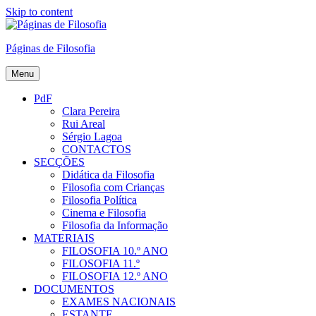
Skip to content
Páginas de Filosofia
Menu
PdF
Clara Pereira
Rui Areal
Sérgio Lagoa
CONTACTOS
SECÇÕES
Didática da Filosofia
Filosofia com Crianças
Filosofia Política
Cinema e Filosofia
Filosofia da Informação
MATERIAIS
FILOSOFIA 10.º ANO
FILOSOFIA 11.º
FILOSOFIA 12.º ANO
DOCUMENTOS
EXAMES NACIONAIS
ESTANTE