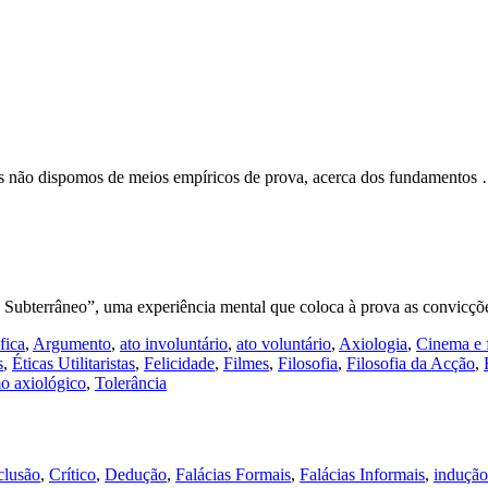
is não dispomos de meios empíricos de prova, acerca dos fundamento
o Subterrâneo”, uma experiência mental que coloca à prova as convic
fica
,
Argumento
,
ato involuntário
,
ato voluntário
,
Axiologia
,
Cinema e f
s
,
Éticas Utilitaristas
,
Felicidade
,
Filmes
,
Filosofia
,
Filosofia da Acção
,
mo axiológico
,
Tolerância
lusão
,
Crítico
,
Dedução
,
Falácias Formais
,
Falácias Informais
,
indução