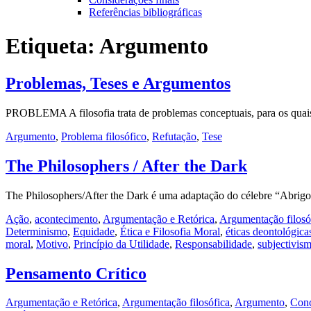
Referências bibliográficas
Etiqueta:
Argumento
Problemas, Teses e Argumentos
PROBLEMA A filosofia trata de problemas conceptuais, para os qua
Argumento
,
Problema filosófico
,
Refutação
,
Tese
The Philosophers / After the Dark
The Philosophers/After the Dark é uma adaptação do célebre “Abrig
Ação
,
acontecimento
,
Argumentação e Retórica
,
Argumentação filosó
Determinismo
,
Equidade
,
Ética e Filosofia Moral
,
éticas deontológica
moral
,
Motivo
,
Princípio da Utilidade
,
Responsabilidade
,
subjectivis
Pensamento Crítico
Argumentação e Retórica
,
Argumentação filosófica
,
Argumento
,
Conc