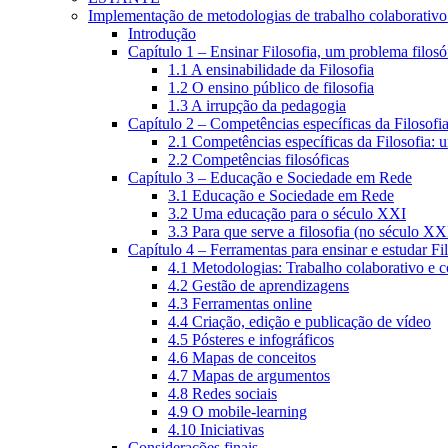
Implementação de metodologias de trabalho colaborativo e
Introdução
Capítulo 1 – Ensinar Filosofia, um problema filosó
1.1 A ensinabilidade da Filosofia
1.2 O ensino público de filosofia
1.3 A irrupção da pedagogia
Capítulo 2 – Competências específicas da Filosofi
2.1 Competências específicas da Filosofia: 
2.2 Competências filosóficas
Capítulo 3 – Educação e Sociedade em Rede
3.1 Educação e Sociedade em Rede
3.2 Uma educação para o século XXI
3.3 Para que serve a filosofia (no século XX
Capítulo 4 – Ferramentas para ensinar e estudar Fi
4.1 Metodologias: Trabalho colaborativo e 
4.2 Gestão de aprendizagens
4.3 Ferramentas online
4.4 Criação, edição e publicação de vídeo
4.5 Pósteres e infográficos
4.6 Mapas de conceitos
4.7 Mapas de argumentos
4.8 Redes sociais
4.9 O mobile-learning
4.10 Iniciativas
Considerações finais