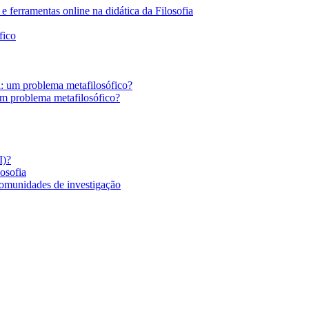
 ferramentas online na didática da Filosofia
fico
a: um problema metafilosófico?
um problema metafilosófico?
I)?
losofia
comunidades de investigação