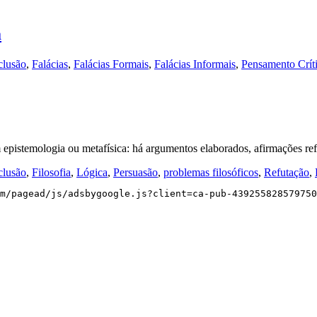
a
lusão
,
Falácias
,
Falácias Formais
,
Falácias Informais
,
Pensamento Crít
m epistemologia ou metafísica: há argumentos elaborados, afirmações r
lusão
,
Filosofia
,
Lógica
,
Persuasão
,
problemas filosóficos
,
Refutação
,
m/pagead/js/adsbygoogle.js?client=ca-pub-439255828579750