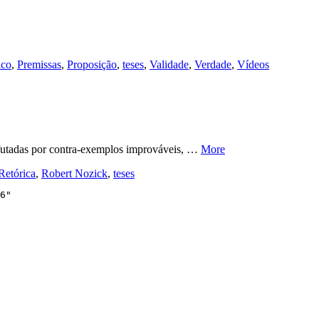
ico
,
Premissas
,
Proposição
,
teses
,
Validade
,
Verdade
,
Vídeos
efutadas por contra-exemplos improváveis, …
More
Retórica
,
Robert Nozick
,
teses
6"
