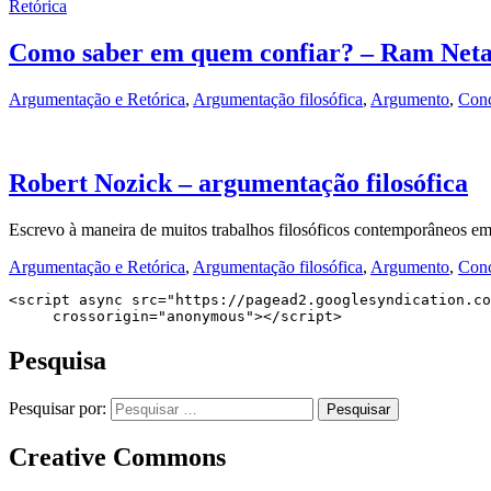
Retórica
Como saber em quem confiar? – Ram Net
Argumentação e Retórica
,
Argumentação filosófica
,
Argumento
,
Conc
Robert Nozick – argumentação filosófica
Escrevo à maneira de muitos trabalhos filosóficos contemporâneos e
Argumentação e Retórica
,
Argumentação filosófica
,
Argumento
,
Conc
<script async src="https://pagead2.googlesyndication.co
     crossorigin="anonymous"></script>
Pesquisa
Pesquisar por:
Creative Commons