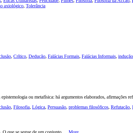
s
,
Éticas Utilitaristas
,
Felicidade
,
Filmes
,
Filosofia
,
Filosofia da Acção
,
mo axiológico
,
Tolerância
lusão
,
Crítico
,
Dedução
,
Falácias Formais
,
Falácias Informais
,
indução
m epistemologia ou metafísica: há argumentos elaborados, afirmações r
lusão
,
Filosofia
,
Lógica
,
Persuasão
,
problemas filosóficos
,
Refutação
,
ão. O que se segue de um conjunto …
More