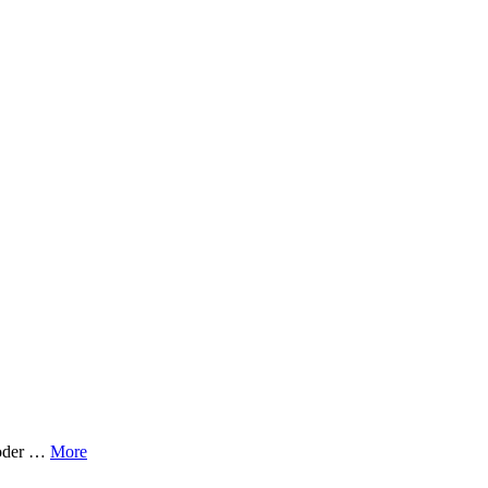
 poder …
More