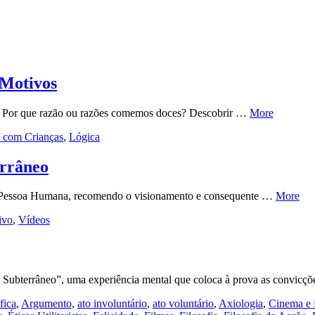
 Motivos
a? Por que razão ou razões comemos doces? Descobrir …
More
 / com Crianças
,
Lógica
errâneo
da Pessoa Humana, recomendo o visionamento e consequente …
More
ivo
,
Vídeos
o Subterrâneo”, uma experiência mental que coloca à prova as convic
fica
,
Argumento
,
ato involuntário
,
ato voluntário
,
Axiologia
,
Cinema e f