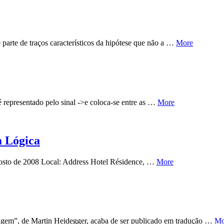
arte de traços característicos da hipótese que não a …
More
é representado pelo sinal ->e coloca-se entre as …
More
a Lógica
Agosto de 2008 Local: Address Hotel Résidence, …
More
em”, de Martin Heidegger, acaba de ser publicado em tradução …
Mo