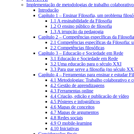
Implementação de metodologias de trabalho colaborativo e
Introdução
Capítulo 1 – Ensinar Filosofia, um problema filosó
1.1 A ensinabilidade da Filosofia
1.2 O ensino público de filosofia
1.3 A irrupção da pedagogia
Capítulo 2 – Competências específicas da Filosofi
2.1 Competências específicas da Filosofia: 
2.2 Competências filosóficas
Capítulo 3 – Educação e Sociedade em Rede
3.1 Educação e Sociedade em Rede
3.2 Uma educação para o século XXI
3.3 Para que serve a filosofia (no século XX
Capítulo 4 – Ferramentas para ensinar e estudar Fi
4.1 Metodologias: Trabalho colaborativo e 
4.2 Gestão de aprendizagens
4.3 Ferramentas online
4.4 Criação, edição e publicação de vídeo
4.5 Pósteres e infográficos
4.6 Mapas de conceitos
4.7 Mapas de argumentos
4.8 Redes sociais
4.9 O mobile-learning
4.10 Iniciativas
Considerações finais