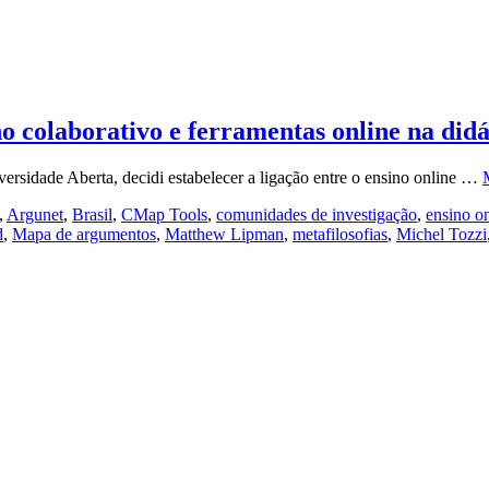
 colaborativo e ferramentas online na didát
ersidade Aberta, decidi estabelecer a ligação entre o ensino online …
,
Argunet
,
Brasil
,
CMap Tools
,
comunidades de investigação
,
ensino o
d
,
Mapa de argumentos
,
Matthew Lipman
,
metafilosofias
,
Michel Tozzi