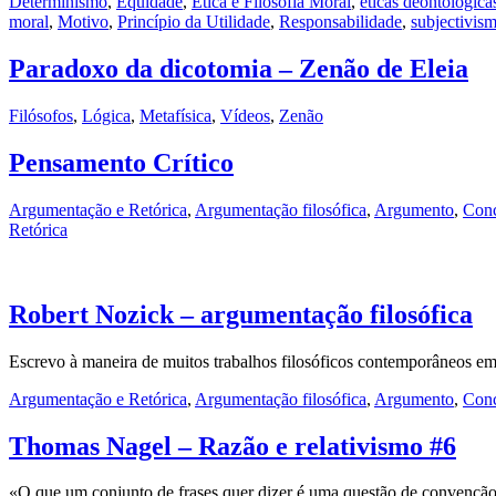
Determinismo
,
Equidade
,
Ética e Filosofia Moral
,
éticas deontológica
moral
,
Motivo
,
Princípio da Utilidade
,
Responsabilidade
,
subjectivis
Paradoxo da dicotomia – Zenão de Eleia
Filósofos
,
Lógica
,
Metafísica
,
Vídeos
,
Zenão
Pensamento Crítico
Argumentação e Retórica
,
Argumentação filosófica
,
Argumento
,
Conc
Retórica
Robert Nozick – argumentação filosófica
Escrevo à maneira de muitos trabalhos filosóficos contemporâneos e
Argumentação e Retórica
,
Argumentação filosófica
,
Argumento
,
Conc
Thomas Nagel – Razão e relativismo #6
«O que um conjunto de frases quer dizer é uma questão de convenç