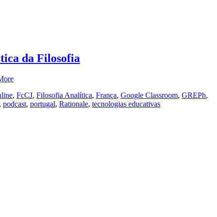
ica da Filosofia
More
nline
,
FcCJ
,
Filosofia Analítica
,
França
,
Google Classroom
,
GREPh
,
,
podcast
,
portugal
,
Rationale
,
tecnologias educativas