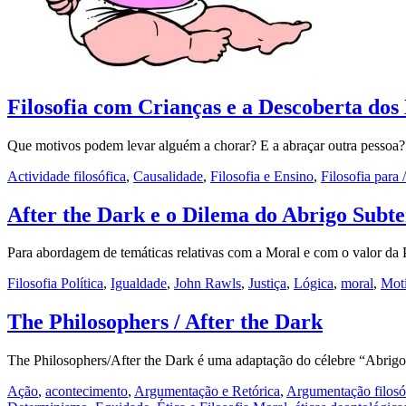
Filosofia com Crianças e a Descoberta dos
Que motivos podem levar alguém a chorar? E a abraçar outra pesso
Actividade filosófica
,
Causalidade
,
Filosofia e Ensino
,
Filosofia para
After the Dark e o Dilema do Abrigo Subt
Para abordagem de temáticas relativas com a Moral e com o valor 
Filosofia Política
,
Igualdade
,
John Rawls
,
Justiça
,
Lógica
,
moral
,
Mot
The Philosophers / After the Dark
The Philosophers/After the Dark é uma adaptação do célebre “Abrig
Ação
,
acontecimento
,
Argumentação e Retórica
,
Argumentação filosó