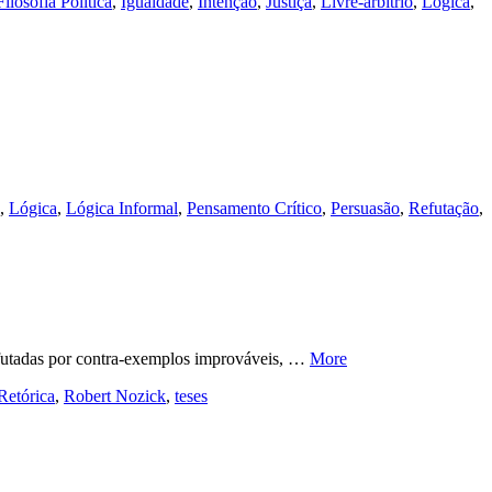
Filosofia Política
,
Igualdade
,
Intenção
,
Justiça
,
Livre-arbítrio
,
Lógica
,
,
Lógica
,
Lógica Informal
,
Pensamento Crítico
,
Persuasão
,
Refutação
,
efutadas por contra-exemplos improváveis, …
More
Retórica
,
Robert Nozick
,
teses