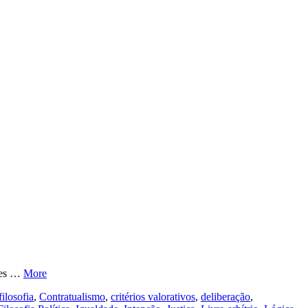
ções …
More
ilosofia
,
Contratualismo
,
critérios valorativos
,
deliberação
,