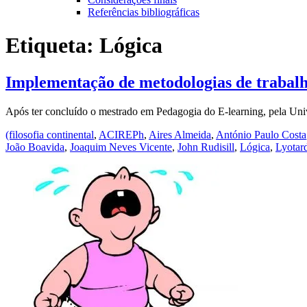
Referências bibliográficas
Etiqueta:
Lógica
Implementação de metodologias de trabalho
Após ter concluído o mestrado em Pedagogia do E-learning, pela Univ
(filosofia continental
,
ACIREPh
,
Aires Almeida
,
António Paulo Costa
João Boavida
,
Joaquim Neves Vicente
,
John Rudisill
,
Lógica
,
Lyotar