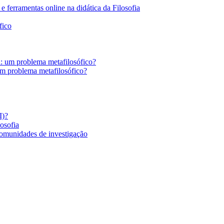
 ferramentas online na didática da Filosofia
fico
a: um problema metafilosófico?
um problema metafilosófico?
I)?
losofia
comunidades de investigação