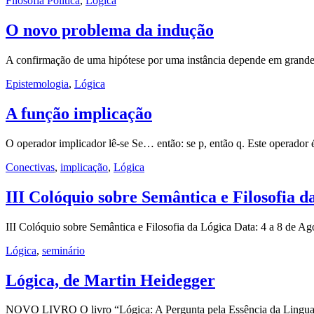
Filosofia Política
,
Lógica
O novo problema da indução
A confirmação de uma hipótese por uma instância depende em grande p
Epistemologia
,
Lógica
A função implicação
O operador implicador lê-se Se… então: se p, então q. Este operador 
Conectivas
,
implicação
,
Lógica
III Colóquio sobre Semântica e Filosofia d
III Colóquio sobre Semântica e Filosofia da Lógica Data: 4 a 8 de 
Lógica
,
seminário
Lógica, de Martin Heidegger
NOVO LIVRO O livro “Lógica: A Pergunta pela Essência da Linguag