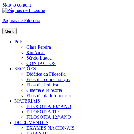
Skip to content
Páginas de Filosofia
Menu
PdF
Clara Pereira
Rui Areal
Sérgio Lagoa
CONTACTOS
SECÇÕES
Didática da Filosofia
Filosofia com Crianças
Filosofia Política
Cinema e Filosofia
Filosofia da Informação
MATERIAIS
FILOSOFIA 10.º ANO
FILOSOFIA 11.º
FILOSOFIA 12.º ANO
DOCUMENTOS
EXAMES NACIONAIS
ESTANTE