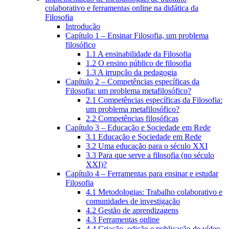
colaborativo e ferramentas online na didática da
Filosofia
Introdução
Capítulo 1 – Ensinar Filosofia, um problema
filosófico
1.1 A ensinabilidade da Filosofia
1.2 O ensino público de filosofia
1.3 A irrupção da pedagogia
Capítulo 2 – Competências específicas da
Filosofia: um problema metafilosófico?
2.1 Competências específicas da Filosofia:
um problema metafilosófico?
2.2 Competências filosóficas
Capítulo 3 – Educação e Sociedade em Rede
3.1 Educação e Sociedade em Rede
3.2 Uma educação para o século XXI
3.3 Para que serve a filosofia (no século
XXI)?
Capítulo 4 – Ferramentas para ensinar e estudar
Filosofia
4.1 Metodologias: Trabalho colaborativo e
comunidades de investigação
4.2 Gestão de aprendizagens
4.3 Ferramentas online
4.4 Criação, edição e publicação de vídeo