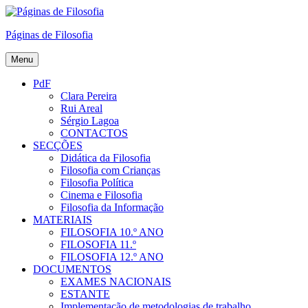
Skip
to
Páginas de Filosofia
content
Menu
PdF
Clara Pereira
Rui Areal
Sérgio Lagoa
CONTACTOS
SECÇÕES
Didática da Filosofia
Filosofia com Crianças
Filosofia Política
Cinema e Filosofia
Filosofia da Informação
MATERIAIS
FILOSOFIA 10.º ANO
FILOSOFIA 11.º
FILOSOFIA 12.º ANO
DOCUMENTOS
EXAMES NACIONAIS
ESTANTE
Implementação de metodologias de trabalho