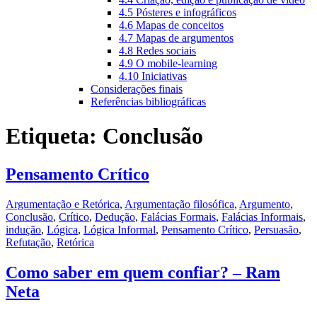
4.5 Pósteres e infográficos
4.6 Mapas de conceitos
4.7 Mapas de argumentos
4.8 Redes sociais
4.9 O mobile-learning
4.10 Iniciativas
Considerações finais
Referências bibliográficas
Etiqueta:
Conclusão
Pensamento Crítico
Argumentação e Retórica
,
Argumentação filosófica
,
Argumento
,
Conclusão
,
Crítico
,
Dedução
,
Falácias Formais
,
Falácias Informais
,
indução
,
Lógica
,
Lógica Informal
,
Pensamento Crítico
,
Persuasão
,
Refutação
,
Retórica
Como saber em quem confiar? – Ram
Neta