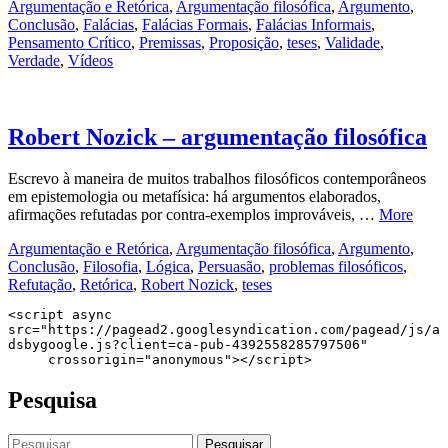
Argumentação e Retórica
,
Argumentação filosófica
,
Argumento
,
Conclusão
,
Falácias
,
Falácias Formais
,
Falácias Informais
,
Pensamento Crítico
,
Premissas
,
Proposição
,
teses
,
Validade
,
Verdade
,
Vídeos
Robert Nozick – argumentação filosófica
Escrevo à maneira de muitos trabalhos filosóficos contemporâneos
em epistemologia ou metafísica: há argumentos elaborados,
afirmações refutadas por contra-exemplos improváveis, …
More
Argumentação e Retórica
,
Argumentação filosófica
,
Argumento
,
Conclusão
,
Filosofia
,
Lógica
,
Persuasão
,
problemas filosóficos
,
Refutação
,
Retórica
,
Robert Nozick
,
teses
<script async 
src="https://pagead2.googlesyndication.com/pagead/js/a
dsbygoogle.js?client=ca-pub-4392558285797506"

     crossorigin="anonymous"></script>
Pesquisa
Pesquisar