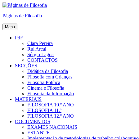
Skip
to
Páginas de Filosofia
content
Menu
PdF
Clara Pereira
Rui Areal
Sérgio Lagoa
CONTACTOS
SECÇÕES
Didática da Filosofia
Filosofia com Crianças
Filosofia Política
Cinema e Filosofia
Filosofia da Informação
MATERIAIS
FILOSOFIA 10.º ANO
FILOSOFIA 11.º
FILOSOFIA 12.º ANO
DOCUMENTOS
EXAMES NACIONAIS
ESTANTE
Implementação de metodologias de trabalho colaborativo e