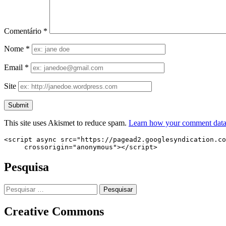
Comentário
*
Nome
*
Email
*
Site
This site uses Akismet to reduce spam.
Learn how your comment data 
<script async src="https://pagead2.googlesyndication.co
     crossorigin="anonymous"></script>
Pesquisa
Pesquisar
por:
Creative Commons