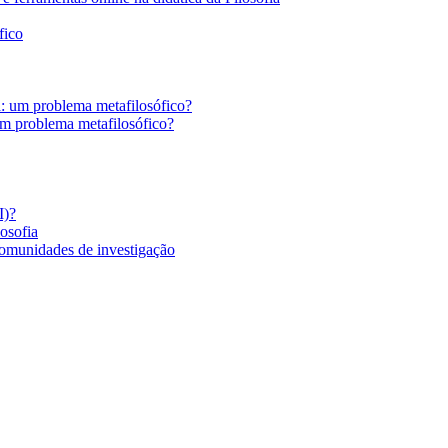
fico
a: um problema metafilosófico?
um problema metafilosófico?
I)?
losofia
comunidades de investigação