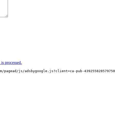
is processed.
m/pagead/js/adsbygoogle.js?client=ca-pub-439255828579750