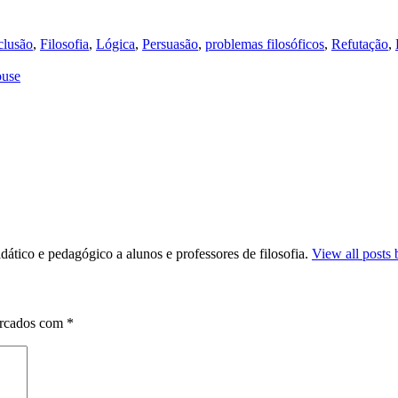
lusão
,
Filosofia
,
Lógica
,
Persuasão
,
problemas filosóficos
,
Refutação
,
ouse
dático e pedagógico a alunos e professores de filosofia.
View all posts 
arcados com
*