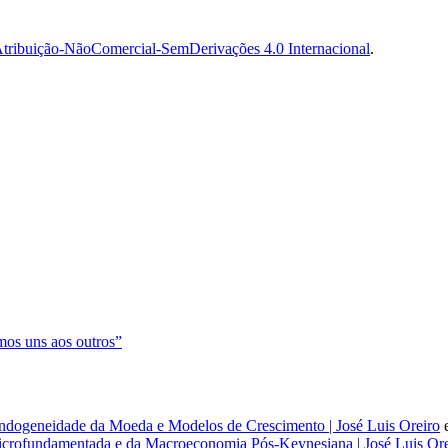
tribuição-NãoComercial-SemDerivações 4.0 Internacional
.
os uns aos outros”
dogeneidade da Moeda e Modelos de Crescimento | José Luis Oreiro
rofundamentada e da Macroeconomia Pós-Keynesiana | José Luis Ore