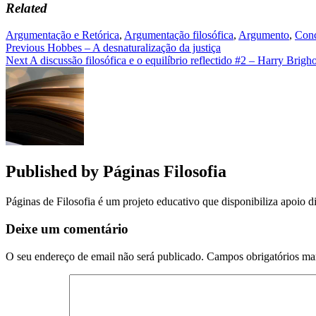
Related
Argumentação e Retórica
,
Argumentação filosófica
,
Argumento
,
Conc
Navegação
Previous
Hobbes – A desnaturalização da justiça
Next
A discussão filosófica e o equilíbrio reflectido #2 – Harry Brigh
de
artigos
Published by
Páginas Filosofia
Páginas de Filosofia é um projeto educativo que disponibiliza apoio di
Deixe um comentário
O seu endereço de email não será publicado.
Campos obrigatórios m