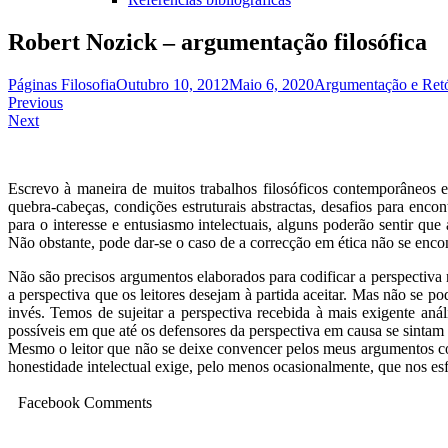
Robert Nozick – argumentação filosófica
Páginas Filosofia
Outubro 10, 2012
Maio 6, 2020
Argumentação e Retó
Navegação
Previous
Next
de
artigos
Escrevo à maneira de muitos trabalhos filosóficos contemporâneos e
quebra-cabeças, condições estruturais abstractas, desafios para enco
para o interesse e entusiasmo intelectuais, alguns poderão sentir que
Não obstante, pode dar-se o caso de a correcção em ética não se enc
Não são precisos argumentos elaborados para codificar a perspectiva 
a perspectiva que os leitores desejam à partida aceitar. Mas não se 
invés. Temos de sujeitar a perspectiva recebida à mais exigente aná
possíveis em que até os defensores da perspectiva em causa se sinta
Mesmo o leitor que não se deixe convencer pelos meus argumentos con
honestidade intelectual exige, pelo menos ocasionalmente, que nos es
Facebook Comments