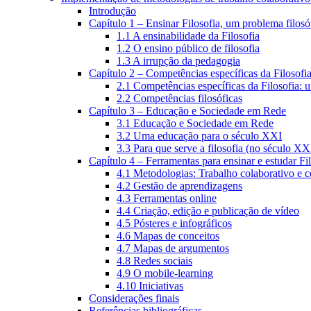
Introdução
Capítulo 1 – Ensinar Filosofia, um problema filosó
1.1 A ensinabilidade da Filosofia
1.2 O ensino público de filosofia
1.3 A irrupção da pedagogia
Capítulo 2 – Competências específicas da Filosofi
2.1 Competências específicas da Filosofia: 
2.2 Competências filosóficas
Capítulo 3 – Educação e Sociedade em Rede
3.1 Educação e Sociedade em Rede
3.2 Uma educação para o século XXI
3.3 Para que serve a filosofia (no século XX
Capítulo 4 – Ferramentas para ensinar e estudar Fi
4.1 Metodologias: Trabalho colaborativo e 
4.2 Gestão de aprendizagens
4.3 Ferramentas online
4.4 Criação, edição e publicação de vídeo
4.5 Pósteres e infográficos
4.6 Mapas de conceitos
4.7 Mapas de argumentos
4.8 Redes sociais
4.9 O mobile-learning
4.10 Iniciativas
Considerações finais
Referências bibliográficas