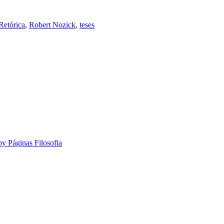
Retórica
,
Robert Nozick
,
teses
by Páginas Filosofia