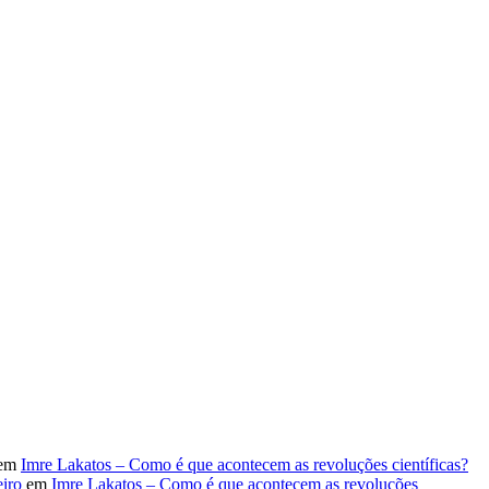
em
Imre Lakatos – Como é que acontecem as revoluções científicas?
iro
em
Imre Lakatos – Como é que acontecem as revoluções