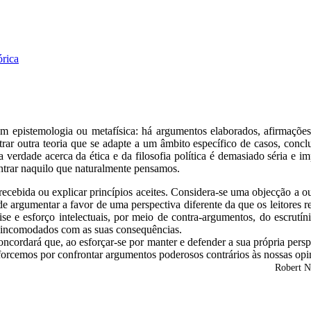
rica
m epistemologia ou metafísica: há argumentos elaborados, afirmações 
ntrar outra teoria que se adapte a um âmbito específico de casos, conc
 a verdade acerca da ética e da filosofia política é demasiado séria e
ontrar naquilo que naturalmente pensamos.
recebida ou explicar princípios aceites. Considera-se uma objecção a ou
pode argumentar a favor de uma perspectiva diferente da que os leitores
lise e esforço intelectuais, por meio de contra-argumentos, do escrutí
m incomodados com as suas consequências.
cordará que, ao esforçar-se por manter e defender a sua própria perspe
forcemos por confrontar argumentos poderosos contrários às nossas opin
Robert N