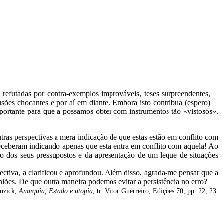
refutadas por contra-exemplos improváveis, teses surpreendentes,
lusões chocantes e por aí em diante. Embora isto contribua (espero)
 importante para que a possamos obter com instrumentos tão «vistosos».
tras perspectivas a mera indicação de que estas estão em conflito com
 receberam indicando apenas que esta entra em conflito com aquela! Ao
nio dos seus pressupostos e da apresentação de um leque de situações
ctiva, a clarificou e aprofundou. Além disso, agrada-me pensar que a
iões. De que outra maneira podemos evitar a persistência no erro?
ozick,
Anarquia, Estado e utopia
, tr. Vítor Guerreiro, Edições 70, pp. 22, 23.