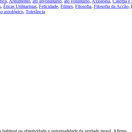
fica
,
Argumento
,
ato involuntário
,
ato voluntário
,
Axiologia
,
Cinema e f
s
,
Éticas Utilitaristas
,
Felicidade
,
Filmes
,
Filosofia
,
Filosofia da Acção
,
mo axiológico
,
Tolerância
a habitual na objetividade e universalidade da verdade moral. Afirma,