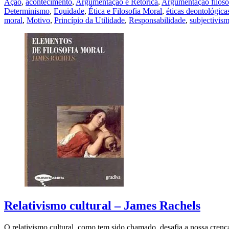
Ação
,
acontecimento
,
Argumentação e Retórica
,
Argumentação filosó
Determinismo
,
Equidade
,
Ética e Filosofia Moral
,
éticas deontológica
moral
,
Motivo
,
Princípio da Utilidade
,
Responsabilidade
,
subjectivis
Relativismo cultural – James Rachels
O relativismo cultural, como tem sido chamado, desafia a nossa crenç