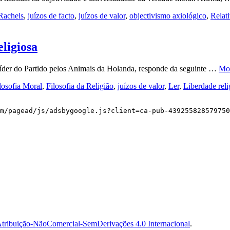
Rachels
,
juízos de facto
,
juízos de valor
,
objectivismo axiológico
,
Relat
eligiosa
 líder do Partido pelos Animais da Holanda, responde da seguinte …
Mo
ilosofia Moral
,
Filosofia da Religião
,
juízos de valor
,
Ler
,
Liberdade reli
m/pagead/js/adsbygoogle.js?client=ca-pub-439255828579750
tribuição-NãoComercial-SemDerivações 4.0 Internacional
.