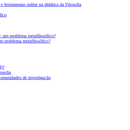
 ferramentas online na didática da Filosofia
fico
a: um problema metafilosófico?
um problema metafilosófico?
I)?
losofia
comunidades de investigação