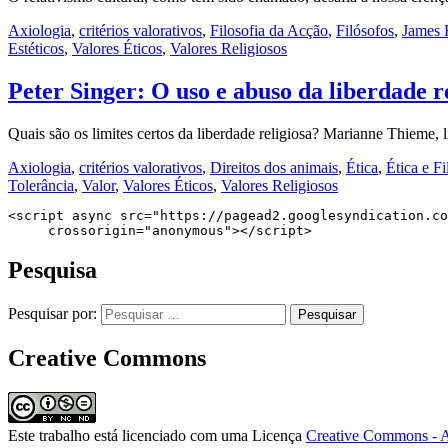
Axiologia
,
critérios valorativos
,
Filosofia da Acção
,
Filósofos
,
James 
Estéticos
,
Valores Éticos
,
Valores Religiosos
Peter Singer: O uso e abuso da liberdade r
Quais são os limites certos da liberdade religiosa? Marianne Thieme,
Axiologia
,
critérios valorativos
,
Direitos dos animais
,
Ética
,
Ética e F
Tolerância
,
Valor
,
Valores Éticos
,
Valores Religiosos
<script async src="https://pagead2.googlesyndication.co
     crossorigin="anonymous"></script>
Pesquisa
Pesquisar por:
Creative Commons
Este trabalho está licenciado com uma Licença
Creative Commons - A