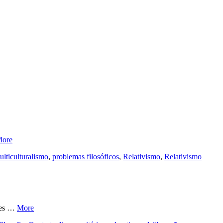
ore
lticulturalismo
,
problemas filosóficos
,
Relativismo
,
Relativismo
ções …
More