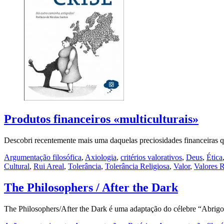
Produtos financeiros «multiculturais»
Descobri recentemente mais uma daquelas preciosidades financeiras qu
Argumentação filosófica
,
Axiologia
,
critérios valorativos
,
Deus
,
Ética
Cultural
,
Rui Areal
,
Tolerância
,
Tolerância Religiosa
,
Valor
,
Valores R
The Philosophers / After the Dark
The Philosophers/After the Dark é uma adaptação do célebre “Abrig