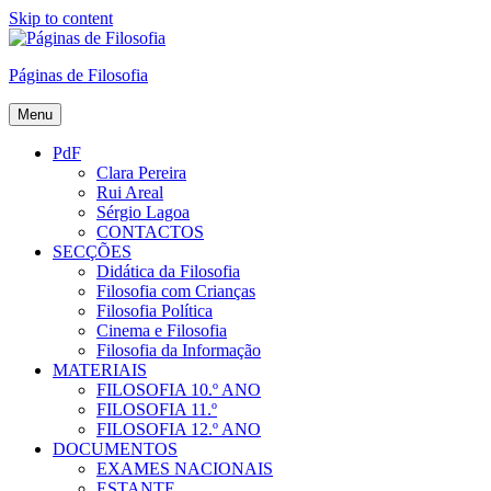
Skip to content
Páginas de Filosofia
Menu
PdF
Clara Pereira
Rui Areal
Sérgio Lagoa
CONTACTOS
SECÇÕES
Didática da Filosofia
Filosofia com Crianças
Filosofia Política
Cinema e Filosofia
Filosofia da Informação
MATERIAIS
FILOSOFIA 10.º ANO
FILOSOFIA 11.º
FILOSOFIA 12.º ANO
DOCUMENTOS
EXAMES NACIONAIS
ESTANTE