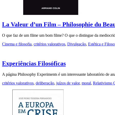
La Valeur d’un Film – Philosophie du Be
O que faz de um filme um bom filme? O que o distingue da mediocri
Cinema e filosofia
,
critérios valorativos
,
Divulgação
,
Estética e Filoso
Experiências Filosóficas
A página Philosophy Experiments é um interessante laboratório de a
critérios valorativos
,
deliberação
,
juízos de valor
,
moral
,
Relativismo C