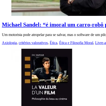
Michael Sandel: “é imoral um carro-robô p
Um motorista pode atropelar para se salvar, mas o software de um pil
Axiologia
,
critérios valorativos
,
Ética
,
Ética e Filosofia Moral
,
Livre-a