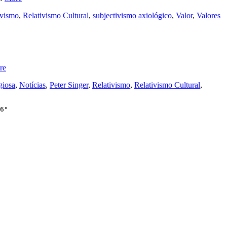
ivismo
,
Relativismo Cultural
,
subjectivismo axiológico
,
Valor
,
Valores
re
giosa
,
Notícias
,
Peter Singer
,
Relativismo
,
Relativismo Cultural
,
6"
