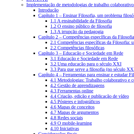
Implementação de metodologias de trabalho colaborativo e
Introdução
Capítulo 1 – Ensinar Filosofia, um problema filosó
1.1 A ensinabilidade da Filosofia
1.2 O ensino público de filosofia
1.3 A irrupção da pedagogia
Capítulo 2 – Competências específicas da Filosofi
2.1 Competências específicas da Filosofia: 
2.2 Competências filosóficas
Capítulo 3 – Educação e Sociedade em Rede
3.1 Educação e Sociedade em Rede
3.2 Uma educação para o século XXI
3.3 Para que serve a filosofia (no século XX
Capítulo 4 – Ferramentas para ensinar e estudar Fi
4.1 Metodologias: Trabalho colaborativo e 
4.2 Gestão de aprendizagens
4.3 Ferramentas online
4.4 Criação, edição e publicação de vídeo
4.5 Pósteres e infográficos
4.6 Mapas de conceitos
4.7 Mapas de argumentos
4.8 Redes sociais
4.9 O mobile-learning
4.10 Iniciativas
Considerações finais