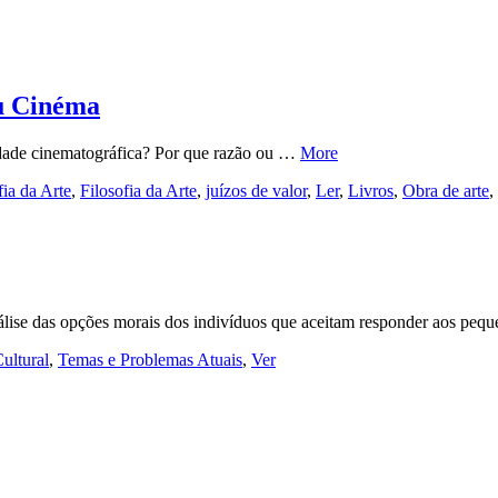
au Cinéma
dade cinematográfica? Por que razão ou …
More
fia da Arte
,
Filosofia da Arte
,
juízos de valor
,
Ler
,
Livros
,
Obra de arte
,
nálise das opções morais dos indivíduos que aceitam responder aos pe
ultural
,
Temas e Problemas Atuais
,
Ver