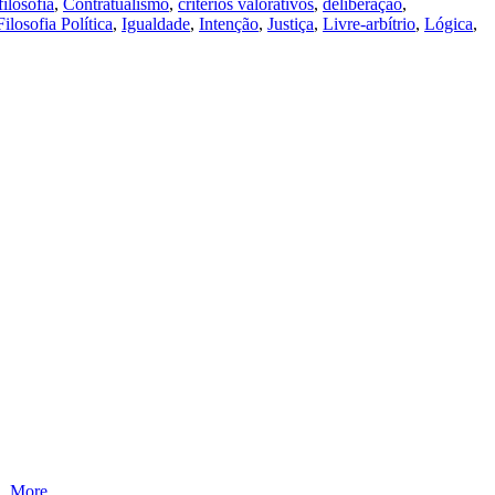
ilosofia
,
Contratualismo
,
critérios valorativos
,
deliberação
,
Filosofia Política
,
Igualdade
,
Intenção
,
Justiça
,
Livre-arbítrio
,
Lógica
,
 …
More