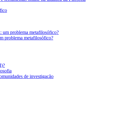
fico
a: um problema metafilosófico?
um problema metafilosófico?
I)?
losofia
comunidades de investigação