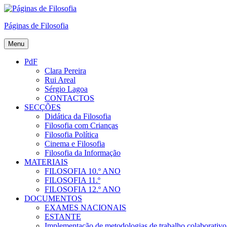
Skip
to
Páginas de Filosofia
content
Menu
PdF
Clara Pereira
Rui Areal
Sérgio Lagoa
CONTACTOS
SECÇÕES
Didática da Filosofia
Filosofia com Crianças
Filosofia Política
Cinema e Filosofia
Filosofia da Informação
MATERIAIS
FILOSOFIA 10.º ANO
FILOSOFIA 11.º
FILOSOFIA 12.º ANO
DOCUMENTOS
EXAMES NACIONAIS
ESTANTE
Implementação de metodologias de trabalho colaborativo e