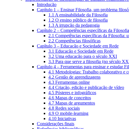
Introdução
Capítulo 1 – Ensinar Filosofia, um problema filosó
1.1 A ensinabilidade da Filosofia
1.2 O ensino público de filosofia
1.3 A irrupção da pedagogia
Capítulo 2 – Competências específicas da Filosofi
2.1 Competências específicas da Filosofia: 
2.2 Competências filosóficas
Capítulo 3 – Educação e Sociedade em Rede
3.1 Educação e Sociedade em Rede
3.2 Uma educação para o século XXI
3.3 Para que serve a filosofia (no século XX
Capítulo 4 – Ferramentas para ensinar e estudar Fi
4.1 Metodologias: Trabalho colaborativo e 
4.2 Gestão de aprendizagens
4.3 Ferramentas online
4.4 Criação, edição e publicação de vídeo
4.5 Pósteres e infográficos
4.6 Mapas de conceitos
4.7 Mapas de argumentos
4.8 Redes sociais
4.9 O mobile-learning
4.10 Iniciativas
Considerações finais
Referências bibliográficas