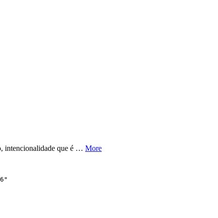
o, intencionalidade que é …
More
6"
