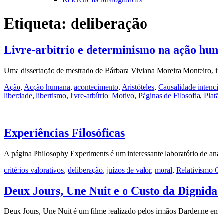
Etiqueta:
deliberação
Livre-arbítrio e determinismo na ação hu
Uma dissertação de mestrado de Bárbara Viviana Moreira Monteiro, i
Ação
,
Acção humana
,
acontecimento
,
Aristóteles
,
Causalidade intenc
liberdade
,
libertismo
,
livre-arbítrio
,
Motivo
,
Páginas de Filosofia
,
Plat
Experiências Filosóficas
A página Philosophy Experiments é um interessante laboratório de a
critérios valorativos
,
deliberação
,
juízos de valor
,
moral
,
Relativismo C
Deux Jours, Une Nuit e o Custo da Dignid
Deux Jours, Une Nuit é um filme realizado pelos irmãos Dardenne e