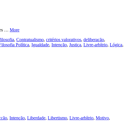
ções …
More
ilosofia
,
Contratualismo
,
critérios valorativos
,
deliberação
,
Filosofia Política
,
Igualdade
,
Intenção
,
Justiça
,
Livre-arbítrio
,
Lógica
,
cção
,
Intenção
,
Liberdade
,
Libertismo
,
Livre-arbítrio
,
Motivo
,