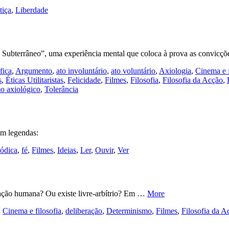
tiça
,
Liberdade
o Subterrâneo”, uma experiência mental que coloca à prova as convic
fica
,
Argumento
,
ato involuntário
,
ato voluntário
,
Axiologia
,
Cinema e f
s
,
Éticas Utilitaristas
,
Felicidade
,
Filmes
,
Filosofia
,
Filosofia da Acção
,
mo axiológico
,
Tolerância
om legendas:
ódica
,
fé
,
Filmes
,
Ideias
,
Ler
,
Ouvir
,
Ver
 ação humana? Ou existe livre-arbítrio? Em …
More
,
Cinema e filosofia
,
deliberação
,
Determinismo
,
Filmes
,
Filosofia da A