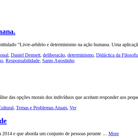
mana.
ntitulado “Livre-arbítrio e determinismo na ação humana. Uma aplica
ional
,
Daniel Dennett
,
deliberação
,
determinismo
,
Didáctica da Filosofi
ão
,
Responsabilidade
,
Santo Agostinho
nálise das opções morais dos indivíduos que aceitam responder aos pe
ultural
,
Temas e Problemas Atuais
,
Ver
ade
m 2014 e que aborda um conjunto de pessoas perante …
More