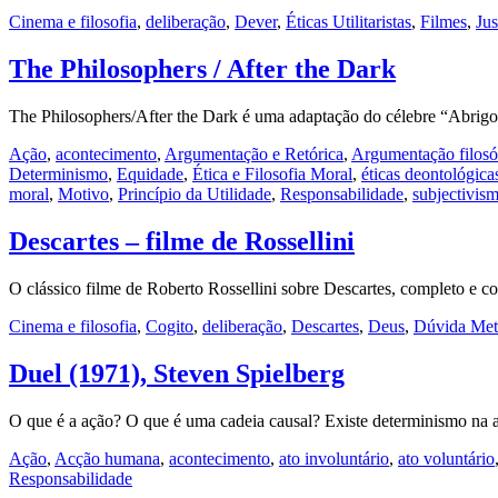
Cinema e filosofia
,
deliberação
,
Dever
,
Éticas Utilitaristas
,
Filmes
,
Jus
The Philosophers / After the Dark
The Philosophers/After the Dark é uma adaptação do célebre “Abrig
Ação
,
acontecimento
,
Argumentação e Retórica
,
Argumentação filosó
Determinismo
,
Equidade
,
Ética e Filosofia Moral
,
éticas deontológica
moral
,
Motivo
,
Princípio da Utilidade
,
Responsabilidade
,
subjectivis
Descartes – filme de Rossellini
O clássico filme de Roberto Rossellini sobre Descartes, completo e c
Cinema e filosofia
,
Cogito
,
deliberação
,
Descartes
,
Deus
,
Dúvida Met
Duel (1971), Steven Spielberg
O que é a ação? O que é uma cadeia causal? Existe determinismo na
Ação
,
Acção humana
,
acontecimento
,
ato involuntário
,
ato voluntário
Responsabilidade