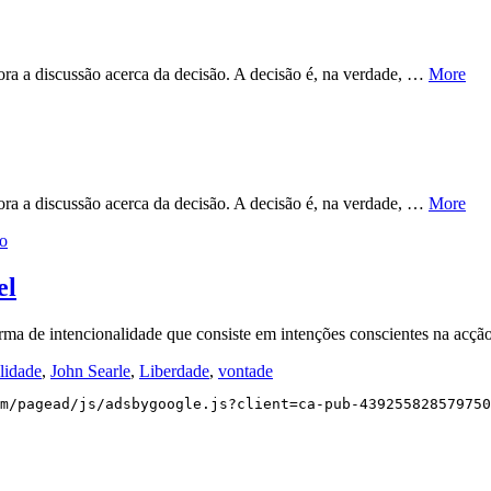
gora a discussão acerca da decisão. A decisão é, na verdade, …
More
gora a discussão acerca da decisão. A decisão é, na verdade, …
More
ão
el
ma de intencionalidade que consiste em intenções conscientes na acçã
lidade
,
John Searle
,
Liberdade
,
vontade
m/pagead/js/adsbygoogle.js?client=ca-pub-439255828579750