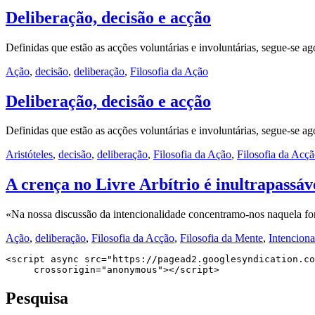
Deliberação, decisão e acção
Definidas que estão as acções voluntárias e involuntárias, segue-se a
Ação
,
decisão
,
deliberação
,
Filosofia da Ação
Deliberação, decisão e acção
Definidas que estão as acções voluntárias e involuntárias, segue-se a
Aristóteles
,
decisão
,
deliberação
,
Filosofia da Ação
,
Filosofia da Acç
A crença no Livre Arbítrio é inultrapassáv
«Na nossa discussão da intencionalidade concentramo-nos naquela for
Ação
,
deliberação
,
Filosofia da Acção
,
Filosofia da Mente
,
Intenciona
<script async src="https://pagead2.googlesyndication.co
     crossorigin="anonymous"></script>
Pesquisa