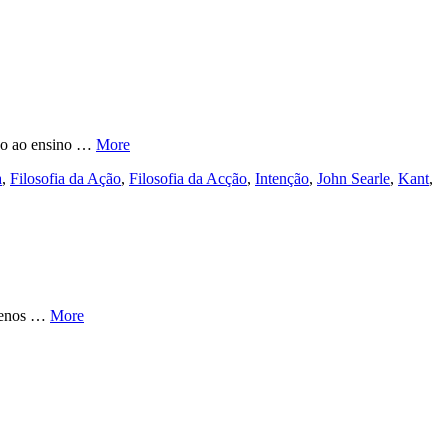
ção ao ensino …
More
a
,
Filosofia da Ação
,
Filosofia da Acção
,
Intenção
,
John Searle
,
Kant
,
quenos …
More